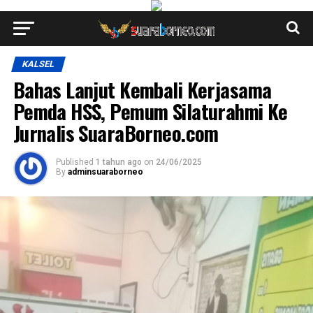
KALSEL
Bahas Lanjut Kembali Kerjasama
Pemda HSS, Pemum Silaturahmi Ke
Jurnalis SuaraBorneo.com
Published
1 tahun ago
on
24/06/2025
By
adminsuaraborneo