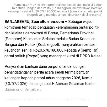
WhatsApp
0
Facebook
0
Ombudsman Republik Indonesia.
Pemerintah Provinsi (Pemprov) Kalimantan Selatan melalui Badan
Kesatuan Bangsa dan Politik (Kesbangpol), menyerahkan bantuan
keuangan senilai Rp20.578.180.000 kepada 9 (sembilan) partai politik
Messenger
0
Twitter/X
0
Hadi melanjutkan bahwa substansi laporan terkait
(Parpol) yang mendapat kursi di DPRD Kalsel. (Foto/Ist)
“intensitas pemadaman yang semakin sering sejak bulan
BANJARBARU, SuaraBorneo.com –
Sebagai wujud
Juni 2026, hampir setiap hari, waktunya lama minimal
komitmen terhadap penguatan kelembagaan partai politik
antara 4 hingga 5 jam, dan terjadi di wilayah tertentu saja,
dan kualitas demokrasi di Banua, Pemerintah Provinsi
sehingga masyarakat menyebutnya bukan pemadaman
(Pemprov) Kalimantan Selatan melalui Badan Kesatuan
bergilir tetapi menyala bergilir”. Sering pula pemadaman
Bangsa dan Politik (Kesbangpol), menyerahkan bantuan
tanpa pemberitahuan terlebih dahulu, kalaupun ada
keuangan senilai Rp20.578.180.000 kepada 9 (sembilan)
informasinya tidak akurat atau berbeda dengan
partai politik (Parpol) yang mendapat kursi di DPRD Kalsel.
penyampaian melalui media sosial atau kanal resmi PLN.
Penyerahan bantuan dana parpol ditandai dengan
Ditambahkan oleh Hadi, bahwa masyarakat juga sudah
penandatanganan berita acara serah terima bantuan
berupaya menyampaikan keluhan atau pengaduan melalui
keuangan kepada parpol tahun anggaran 2026, Kamis
aplikasi PLN Mobile namun tidak mendapat tindak lanjut
(30/07/2026) di ruang rapat H Aberani Sulaiman Kantor
yang patut dan secara substansi tidak selesai.
Gubernur di Banjarbaru.
Pemadaman terus terjadi berulang tanpa ada penjelasan
spesifik mengenai kendala dan upaya-upaya yang
Gubernur Kalsel H Muhidin melalui Staf Ahli Bidang
dilakukan PLN. Hal ini tentu berdampak besar, “warga
Pemerintah Hukum dan Politik, Adi Santoso, diharapkan