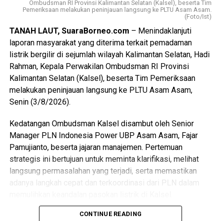
Ombudsman RI Provinsi Kalimantan Selatan (Kalsel), beserta Tim
Pemeriksaan melakukan peninjauan langsung ke PLTU Asam Asam.
(Foto/Ist)
TANAH LAUT, SuaraBorneo.com
– Menindaklanjuti
laporan masyarakat yang diterima terkait pemadaman
listrik bergilir di sejumlah wilayah Kalimantan Selatan, Hadi
Rahman, Kepala Perwakilan Ombudsman RI Provinsi
Kalimantan Selatan (Kalsel), beserta Tim Pemeriksaan
melakukan peninjauan langsung ke PLTU Asam Asam,
Senin (3/8/2026).
Kedatangan Ombudsman Kalsel disambut oleh Senior
Manager PLN Indonesia Power UBP Asam Asam, Fajar
Pamujianto, beserta jajaran manajemen. Pertemuan
strategis ini bertujuan untuk meminta klarifikasi, melihat
langsung permasalahan yang terjadi, serta memastikan
adanya langkah cepat dan terkoordinasi dari PLN dalam
memulihkan keandalan pasokan listrik di Kalsel.
CONTINUE READING
Hadi Rahman menyampaikan bahwa pemadaman listrik