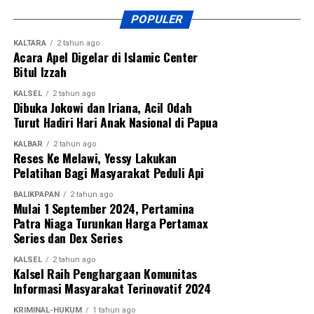
Pangdam menegaskan sepak bola bukan hanya olahraga
POPULER
yang paling digemari masyarakat, tetapi juga sarana
KALTARA
2 tahun ago
membentuk karakter generasi muda melalui nilai disiplin,
Acara Apel Digelar di Islamic Center
kerja sama, sportivitas, dan semangat juang.
Bitul Izzah
KALSEL
2 tahun ago
Turnamen ini diikuti 27 tim, terdiri dari 13 klub asal
Dibuka Jokowi dan Iriana, Acil Odah
Kalimantan Selatan dan 14 klub asal Kalimantan Tengah.
Turut Hadiri Hari Anak Nasional di Papua
Dua tim terbaik dari masing-masing provinsi akan melaju
KALBAR
2 tahun ago
ke putaran final Pangdam XXII/Tambun Bungai Cup 2026
Reses Ke Melawi, Yessy Lakukan
yang dijadwalkan berlangsung di Stadion Sangga Buana,
Pelatihan Bagi Masyarakat Peduli Api
Kalimantan Tengah, pada 6–8 Agustus 2026.
BALIKPAPAN
2 tahun ago
Mulai 1 September 2024, Pertamina
Pangdam juga berharap dari kompetisi perdana tersebut
Patra Niaga Turunkan Harga Pertamax
akan lahir pemain-pemain potensial yang mampu
Series dan Dex Series
membawa nama harum Kalimantan Selatan dan Kalimantan
KALSEL
2 tahun ago
Tengah di tingkat nasional bahkan internasional.
Kalsel Raih Penghargaan Komunitas
Informasi Masyarakat Terinovatif 2024
Pembukaan turnamen semakin meriah dengan laga
perdana yang mempertemukan tim Kabupaten Tapin
KRIMINAL-HUKUM
1 tahun ago