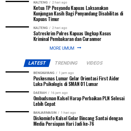
Gubernur Cup Road to Pangdam XXII/Tambun Bungai Cup
KALTENG
2 hari ago
Ketua TP Posyandu Kapuas Laksanakan
2026.
Kunjungan Kasih Bagi Penyandang Disabilitas di
Kapuas Timur
Sementara itu, Pangdam XXII/Tambun Bungai Mayjen TNI
KALTENG
2 hari ago
Zainal Arifin menegaskan turnamen ini merupakan langkah
Satreskrim Polres Kapuas Ungkap Kasus
nyata Kodam XXII/Tambun Bungai dalam membangun
Kriminal Pembakaran dan Curanmor
ekosistem pembinaan sepak bola di dua wilayah yang
MORE UMUM
berada di bawah tanggung jawabnya, yakni Kalimantan
Selatan dan Kalimantan Tengah.
LATEST
TRENDING
VIDEOS
Menurut Pangdam, sebagai kodam yang baru berdiri
BENGKAYANG
1 jam ago
sekitar satu tahun, diperlukan wadah kompetisi yang
Puskesmas Lumar Gelar Orientasi First Aider
Luka Psikologis di SMAN 01 Lumar
mampu menjaring talenta-talenta muda terbaik.
DAERAH
16 jam ago
“Karena kita baru berdiri sekitar satu tahun dan memiliki
Ombudsman Kalsel Harap Perbaikan PLN Selesai
Lebih Cepat
dua wilayah, yaitu Kalimantan Tengah dan Kalimantan
Selatan. Oleh karena itu, kami menggelar turnamen sepak
BANJARMASIN
1 hari ago
Diskominfo Kalsel Gelar Bincang Santai dengan
bola ini untuk mencari bibit-bibit anak muda dari kedua
Media Persiapan Hari Jadi ke-76
provinsi tersebut,” ujar Pangdam Zainal Arifin.