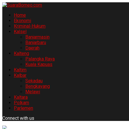
Home
Ekonomi
Kriminal-Hukum
Kalsel
Banjarmasin
Banjarbaru
Daerah
Kalteng
Palangka Raya
Kuala Kapuas
Kaltim
Kalbar
Sekadau
Bengkayang
Melawi
Kaltara
Polkam
Parlemen
Connect with us