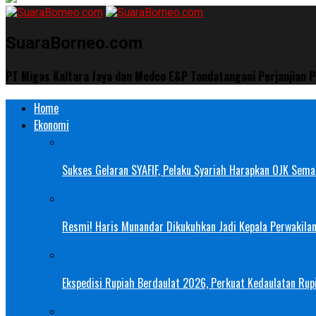
SuaraBorneo.com
PT Migas Kaltara Jaya dan Medco E&P Tandatangani Perjanjian P
Home
Ekonomi
Sukses Gelaran SYAFIF, Pelaku Syariah Harapkan OJK Semak
Resmi! Haris Munandar Dikukuhkan Jadi Kepala Perwakilan
Ekspedisi Rupiah Berdaulat 2026, Perkuat Kedaulatan Rupi