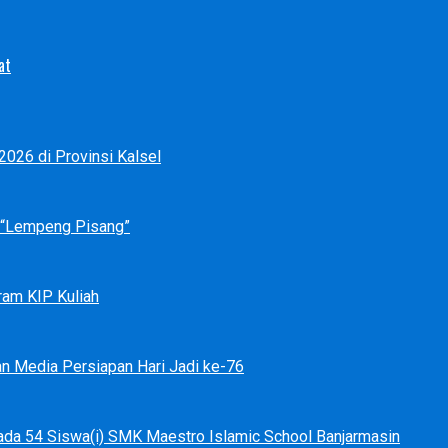
at
026 di Provinsi Kalsel
p “Lempeng Pisang”
ram KIP Kuliah
an Media Persiapan Hari Jadi ke-76
ada 54 Siswa(i) SMK Maestro Islamic School Banjarmasin