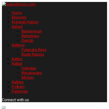
Home
Ekonomi
Kriminal-Hukum
Kalsel
Banjarmasin
Banjarbaru
Daerah
Kalteng
Palangka Raya
Kuala Kapuas
Kaltim
Kalbar
Sekadau
Bengkayang
Melawi
Kaltara
Polkam
Parlemen
Connect with us