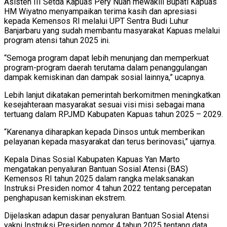
Asisten III Setda Kapuas Pery Nuah mewakili Bupati Kapuas
HM Wiyatno menyampaikan terima kasih dan apresiasi
kepada Kemensos RI melalui UPT Sentra Budi Luhur
Banjarbaru yang sudah membantu masyarakat Kapuas melalui
program atensi tahun 2025 ini.
“Semoga program dapat lebih menunjang dan memperkuat
program-program daerah terutama dalam penanggulangan
dampak kemiskinan dan dampak sosial lainnya,” ucapnya.
Lebih lanjut dikatakan pemerintah berkomitmen meningkatkan
kesejahteraan masyarakat sesuai visi misi sebagai mana
tertuang dalam RPJMD Kabupaten Kapuas tahun 2025 – 2029.
“Karenanya diharapkan kepada Dinsos untuk memberikan
pelayanan kepada masyarakat dan terus berinovasi,” ujarnya.
Kepala Dinas Sosial Kabupaten Kapuas Yan Marto
mengatakan penyaluran Bantuan Sosial Atensi (BAS)
Kemensos RI tahun 2025 dalam rangka melaksanakan
Instruksi Presiden nomor 4 tahun 2022 tentang percepatan
penghapusan kemiskinan ekstrem.
Dijelaskan adapun dasar penyaluran Bantuan Sosial Atensi
yakni Instruksi Presiden nomor 4 tahun 2025 tentang data