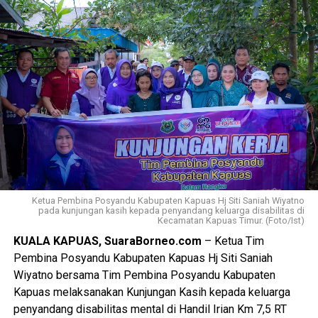
$Paskibraka merupakan wadah pembentukan karakter
generasi muda yang berlandaskan nilai-nilai Pancasila
cinta tanah air disiplin tanggung jawab kepemimpinan, dan
semangat gotong royong,” ujarnya.
Kepala Badan Kesbangpol Kabupaten Kapuas Yunabut
menyampaikan kegiatan tersebut merupakan tindak lanjut
Keputusan Kepala Badan Pembinaan Ideologi Pancasila
(BPIP) Nomor 50 Tahun 2024 tentang Tata Cara
Pengangkatan Pertama Kali Pelaksana Duta Pancasila
Paskibraka Indonesia Tingkat Provinsi dan
Ketua Pembina Posyandu Kabupaten Kapuas Hj Siti Saniah Wiyatno
Kabupaten/Kota.
pada kunjungan kasih kepada penyandang keluarga disabilitas di
Kecamatan Kapuas Timur. (Foto/Ist)
KUALA KAPUAS, SuaraBorneo.com
– Ketua Tim
“Kegiatan ini juga mengacu pada Peraturan BPIP Nomor 3
Pembina Posyandu Kabupaten Kapuas Hj Siti Saniah
Tahun 2022 sebagaimana telah diubah dengan Peraturan
Wiyatno bersama Tim Pembina Posyandu Kabupaten
BPIP Nomor 5 Tahun 2023 yang mengamanatkan bahwa
Kapuas melaksanakan Kunjungan Kasih kepada keluarga
calon Paskibraka terpilih wajib mengikuti pemusatan
penyandang disabilitas mental di Handil Irian Km 7,5 RT
pendidikan dan pelatihan sebelum melaksanakan tugas