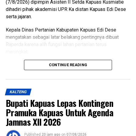
(7/8/2026) dipimpin Asisten II Setda Kapuas Kusmiatie
dihadiri pihak akademisi UPR Ka distan Kapuas Edi Dese
WhatsApp
0
Facebook
0
serta jajaran.
Kepala Dinas Pertanian Kabupaten Kapuas Edi Dese
Messenger
0
Twitter/X
0
mengatakan sebagai latar belakang pentingnya dibuat
Raperda karena alih fungsi lahan pertanian terus
meningkat.
“Penyusunan Raperda sebagai dasar perlindungan lahan
CONTINUE READING
pertanian,” katanya.
Ia menjelaskan terkait dasar hukum penyusunan Raperda
KALTENG
hukum UU Nomor 41 Tahun 2009 tentang Perlindungan
Bupati Kapuas Lepas Kontingen
LP2B PP Nomor 1 Tahun 2011 kemudian Peraturan
pelaksana lainnya yakni Keputusan Bupati Kapuas Nomor
Pramuka Kapuas Untuk Agenda
537/DISTAN Tahun 2022 tentang Penetapan KP2B LP2B
Jamnas XII 2026
dan LCP2B.
Published
20 jam ago
on
07/08/2026
Lebih lanjut ia menjelaskan luasan lahan pertanian pangan