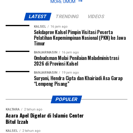
MORE UMUM
LATEST
TRENDING
VIDEOS
KALSEL
16 jam ago
Sekdaprov Kalsel Pimpin Visitasi Peserta
Pelatihan Kepemimpinan Nasional (PKN) ke Jawa
Timur
BANJARMASIN
16 jam ago
Ombudsman Mulai Penilaian Maladministrasi
2026 di Provinsi Kalsel
BANJARMASIN
19 jam ago
Suryani, Hendra Cipta dan Khairiadi Asa Garap
“Lempeng Pisang”
POPULER
KALTARA
2 tahun ago
Acara Apel Digelar di Islamic Center
Bitul Izzah
KALSEL
2 tahun ago