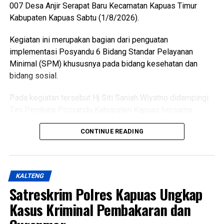
007 Desa Anjir Serapat Baru Kecamatan Kapuas Timur
pengibaran dan penurunan Duplikat Bendera Pusaka pada
Kabupaten Kapuas Sabtu (1/8/2026).
peringatan Hari Ulang Tahun Kemerdekaan Republik
Indonesia,” ujarnya. (Ujg/SB)
Kegiatan ini merupakan bagian dari penguatan
implementasi Posyandu 6 Bidang Standar Pelayanan
Views:
10
Minimal (SPM) khususnya pada bidang kesehatan dan
Bagikan ke
bidang sosial.
WhatsApp
0
Facebook
0
Pada kegiatan tersebut Hj Siti Saniah Wiyatno didampingi
Tim Pembina Posyandu Kabupaten Kapuas bersama
Messenger
0
Twitter/X
0
perangkat daerah terkait di antaranya Dinas Pemberdayaan
CONTINUE READING
Masyarakat dan Desa (DPMD) Dinas Kesehatan Dinas
Pemberdayaan Perempuan Perlindungan Anak
Pengendalian Penduduk dan Keluarga Berencana
(P3APPKB) Dinas Sosial Pemerintah Kecamatan Kapuas
KALTENG
Timur Pemdes serta kader Posyandu.
Satreskrim Polres Kapuas Ungkap
Menurutnya kunjungan kasih ini merupakan bentuk
Kasus Kriminal Pembakaran dan
perhatian pemerintah daerah kepada masyarakat yang