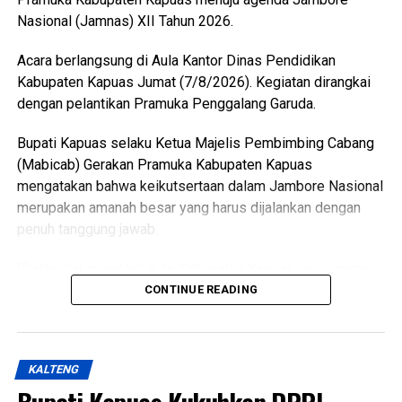
WhatsApp
0
Facebook
0
Nasional (Jamnas) XII Tahun 2026.
Messenger
0
Twitter/X
0
Acara berlangsung di Aula Kantor Dinas Pendidikan
Kabupaten Kapuas Jumat (7/8/2026). Kegiatan dirangkai
dengan pelantikan Pramuka Penggalang Garuda.
Bupati Kapuas selaku Ketua Majelis Pembimbing Cabang
(Mabicab) Gerakan Pramuka Kabupaten Kapuas
mengatakan bahwa keikutsertaan dalam Jambore Nasional
merupakan amanah besar yang harus dijalankan dengan
penuh tanggung jawab.
“Dalam hal ini jadilah duta Kabupaten Kapuas yang mampu
menunjukkan sikap disiplin, sopan santun semangat
CONTINUE READING
gotong royong, serta menjunjung tinggi nilai-nilai Tri Satya
dan Dasa Dharma Pramuka,” ujarnya.
KALTENG
Ia mengatakan pembentukan karakter tersebut selaras
dengan penetapan predikat Pramuka Penggalang Garuda.