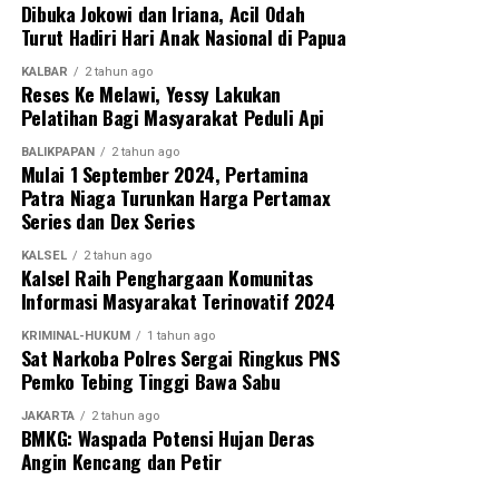
Dibuka Jokowi dan Iriana, Acil Odah
Turut Hadiri Hari Anak Nasional di Papua
KALBAR
2 tahun ago
Reses Ke Melawi, Yessy Lakukan
Pelatihan Bagi Masyarakat Peduli Api
BALIKPAPAN
2 tahun ago
Mulai 1 September 2024, Pertamina
Patra Niaga Turunkan Harga Pertamax
Series dan Dex Series
KALSEL
2 tahun ago
Kalsel Raih Penghargaan Komunitas
Informasi Masyarakat Terinovatif 2024
KRIMINAL-HUKUM
1 tahun ago
Sat Narkoba Polres Sergai Ringkus PNS
Pemko Tebing Tinggi Bawa Sabu
JAKARTA
2 tahun ago
BMKG: Waspada Potensi Hujan Deras
Angin Kencang dan Petir