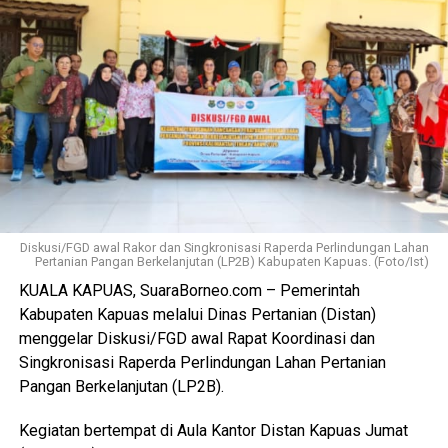
Ia juga mengapresiasi dukungan seluruh pelaku usaha yang
bersedia direlokasi tanpa adanya penolakan. Seluruh 16
pemotong unggas telah memenuhi kewajiban membayar
retribusi.
Ia menambahkan sesuai Perda yang berlaku yakni sebesar
Rp300 per ekor meningkat dari tarif sebelumnya Rp100
per ekor. Dana ini masuk pendapatan daerah kemudian
kembali kepada peningkatan fasilitas RPU itu sendiri.
Diskusi/FGD awal Rakor dan Singkronisasi Raperda Perlindungan Lahan
Pertanian Pangan Berkelanjutan (LP2B) Kabupaten Kapuas. (Foto/Ist)
“Pemerintah Kabupaten Kapuas berharap proses
KUALA KAPUAS, SuaraBorneo.com – Pemerintah
pemotongan unggas dapat berlangsung lebih tertata
Kabupaten Kapuas melalui Dinas Pertanian (Distan)
memenuhi standar kesehatan masyarakat serta
menggelar Diskusi/FGD awal Rapat Koordinasi dan
menghasilkan produk unggas yang lebih bersih serta aman
Singkronisasi Raperda Perlindungan Lahan Pertanian
dikonsumsi,” ujarnya. (Ujg/SB)
Pangan Berkelanjutan (LP2B).
Views:
10
Kegiatan bertempat di Aula Kantor Distan Kapuas Jumat
Bagikan ke