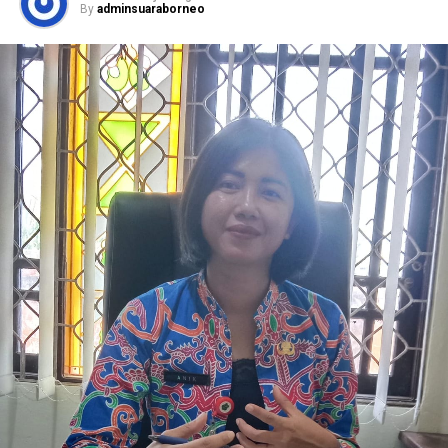
By
adminsuaraborneo