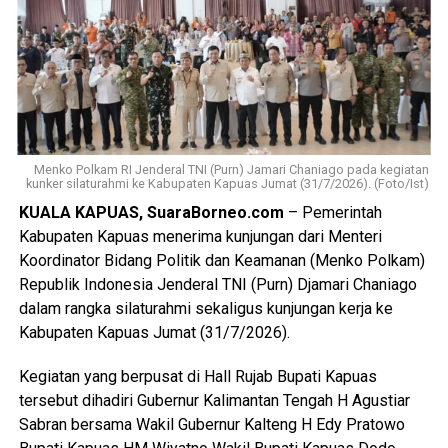
“Malam kejadian tersangka sempat datang ke lokasi dan
berkumpul bersama para korban. Namun usai kembali dari
menonton pertandingan final Piala Dunia ia kembali
mendatangi barak karena kembali terlibat cekcok dengan
korban,” katanya.
Nah saat pintu kamar dikunci dari dalam tersangka
menggedor hingga mendobrak pintu kemudian masuk
Menko Polkam RI Jenderal TNI (Purn) Jamari Chaniago pada kegiatan
kunker silaturahmi ke Kabupaten Kapuas Jumat (31/7/2026). (Foto/Ist)
sambil merusak sejumlah barang dan melanjutkan
KUALA KAPUAS, SuaraBorneo.com
– Pemerintah
pertengkaran.
Kabupaten Kapuas menerima kunjungan dari Menteri
Tak lama kemudian tersangka diduga menyiramkan sekitar
Koordinator Bidang Politik dan Keamanan (Menko Polkam)
satu liter BBM jenis pertalite ke lantai kamar dan barang-
Republik Indonesia Jenderal TNI (Purn) Djamari Chaniago
barang milik korban sebelum menyalakan korek api yang
dalam rangka silaturahmi sekaligus kunjungan kerja ke
memicu kobaran api.
Kabupaten Kapuas Jumat (31/7/2026).
Akibat kebakaran tersebut empat orang mengalami luka
Kegiatan yang berpusat di Hall Rujab Bupati Kapuas
bakar, yakni Rah (26) Muh(5) Len (26) dan Am(25). Selain
tersebut dihadiri Gubernur Kalimantan Tengah H Agustiar
korban luka sejumlah barang berharga ikut hangus terbakar
Sabran bersama Wakil Gubernur Kalteng H Edy Pratowo
di antaranya pakaian tas dan satu unit iPhone 12 Pro Max.