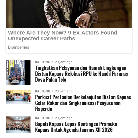
Tengah,” ujarnya. (Ujg/SB)
Views:
31
Bagikan ke
WhatsApp
0
Facebook
0
Messenger
0
Twitter/X
0
KALTENG
20 jam ago
Tingkatkan Pelayanan dan Ramah Lingkungan
Distan Kapuas Relokasi RPU ke Handil Parimas
Desa Pulau Telo
KALTENG
20 jam ago
Perkuat Pertanian Berkelanjutan Distan Kapuas
Gelar Rakor dan Singkronisasi Penyusunan
Raperda
KALTENG
20 jam ago
Bupati Kapuas Lepas Kontingen Pramuka
Kapuas Untuk Agenda Jamnas XII 2026