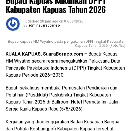
Bupati Kapuas Kukuhkan DPPI
Oleh karena itu melalui pembinaan ketat para anggota yang
Kabupaten Kapuas Tahun 2026
dilantik diharapkan mampu menjadi teladan.
Published
20 jam ago
on
07/08/2026
Sementara itu Ketua Kwartir Cabang (Kwarcab) Gerakan
By
adminsuaraborneo
Pramuka Kapuas Suwarno Muriyat mengatakan pelantikan
Pramuka Penggalang Garuda ini menjadi sejarah baru
Bupati Kapuas HM Wiyatno pada pengukuhan DPPI Tingkat Kabupaten
karena merupakan yang pertama kali dilaksanakan di
Kapuas Tahun 2026. (Foto/Ist)
Kabupaten Kapuas setelah para peserta melampaui
KUALA KAPUAS, SuaraBorneo.com
– Bupati Kapuas
serangkaian ujian ketat.
HM Wiyatno secara resmi mengukuhkan Pelaksana Duta
Pancasila Paskibraka Indonesia (DPPI) Tingkat Kabupaten
Ia menyebutkan ada sebanyak 47 anggota kontingen yang
Kapuas Periode 2026–2030.
terdiri dari peserta, pembina, dan pendamping
diberangkatkan menuju Bumi Perkemahan dan Graha
Bupati sekaligus membuka Pemusatan Pendidikan dan
Wisata (Buperta) Cibubur Jakarta, untuk mengikuti agenda
Pelatihan (Pusdiklat) Paskibraka Tingkat Kabupaten
Jamnas pada 13–23 Agustus 2026.
Kapuas Tahun 2026 di Ballroom Hotel Permata Inn Jalan
Seroja Kuala Kapuas Rabu (5/8/2026).
“Mereka akan bergabung dengan Pramuka Penggalang se-
Indonesia menurut informasi juga hadir Pramuka se-Asia
Kegiatan yang diselenggarakan Badan Kesatuan Bangsa
Tenggara. Ini merupakan hal positif bagi perkembangan
dan Politik (Kesbangpol) Kabupaten Kapuas tersebut