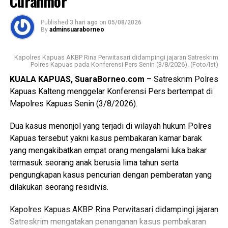
Curanmor
tergolong rentan sekaligus memperkuat pelaksanaan
transformasi Posyandu yang kini tidak hanya berfokus
Published
3 hari ago
on
05/08/2026
pada pelayanan kesehatan ibu dan anak, tetapi juga
By
adminsuaraborneo
mencakup enam bidang Standar Pelayanan Minimal.
Kapolres Kapuas AKBP Rina Perwitasari didampingi jajaran Satreskrim
Ia mengatakan keberhasilan implementasi Posyandu 6
Polres Kapuas pada Konferensi Pers Senin (3/8/2026). (Foto/Ist)
Bidang SPM memerlukan kolaborasi seluruh pihak mulai
KUALA KAPUAS, SuaraBorneo.com
– Satreskrim Polres
dari pemerintah daerah pemerintah kecamatan pemerintah
Kapuas Kalteng menggelar Konferensi Pers bertempat di
desa tenaga kesehatan kader Posyandu hingga
Mapolres Kapuas Senin (3/8/2026).
masyarakat.
Dua kasus menonjol yang terjadi di wilayah hukum Polres
“Oleh karena itu sinergi lintas sektor menjadi kunci agar
Kapuas tersebut yakni kasus pembakaran kamar barak
berbagai persoalan kesehatan dan sosial dapat dideteksi
yang mengakibatkan empat orang mengalami luka bakar
sejak dini serta ditangani secara cepat dan tepat, ” katanya.
termasuk seorang anak berusia lima tahun serta
pengungkapan kasus pencurian dengan pemberatan yang
Lebih lanjut ia mengatakan melalui kegiatan tersebut Tim
dilakukan seorang residivis.
Pembina Posyandu Kabupaten Kapuas juga memperkuat
koordinasi.
Kapolres Kapuas AKBP Rina Perwitasari didampingi jajaran
Satreskrim mengatakan penanganan kasus pembakaran
“Dalam hal ini dengan pemerintah kecamatan pemerintah