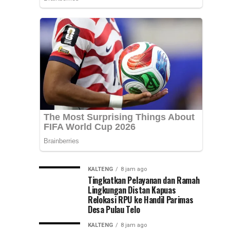
Provinsi
Kepemimpinan
Kalsel,
Muhammad
Nasional
Syarifuddin
mendampingi
(PKN)
para
peserta
ke
Pelatihan
Kepemimpinan...
Jawa
Timur
KALTENG
8 jam ago
Tingkatkan Pelayanan dan Ramah
Lingkungan Distan Kapuas
Relokasi RPU ke Handil Parimas
Desa Pulau Telo
KALTENG
8 jam ago