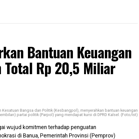
urkan Bantuan Keuangan
 Total Rp 20,5 Miliar
an Kesatuan Bangsa dan Politik (Kesbangpol), menyerahkan bantuan keuangan
mbilan) partai politik (Parpol) yang mendapat kursi di DPRD Kalsel. (Foto/Ist)
ai wujud komitmen terhadap penguatan
mokrasi di Banua, Pemerintah Provinsi (Pemprov)