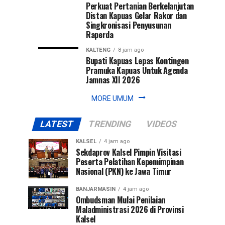
Perkuat Pertanian Berkelanjutan
Distan Kapuas Gelar Rakor dan
Singkronisasi Penyusunan
Raperda
KALTENG
8 jam ago
Bupati Kapuas Lepas Kontingen
Pramuka Kapuas Untuk Agenda
Jamnas XII 2026
MORE UMUM
LATEST
TRENDING
VIDEOS
KALSEL
4 jam ago
Sekdaprov Kalsel Pimpin Visitasi
Peserta Pelatihan Kepemimpinan
Nasional (PKN) ke Jawa Timur
BANJARMASIN
4 jam ago
Ombudsman Mulai Penilaian
Maladministrasi 2026 di Provinsi
Kalsel