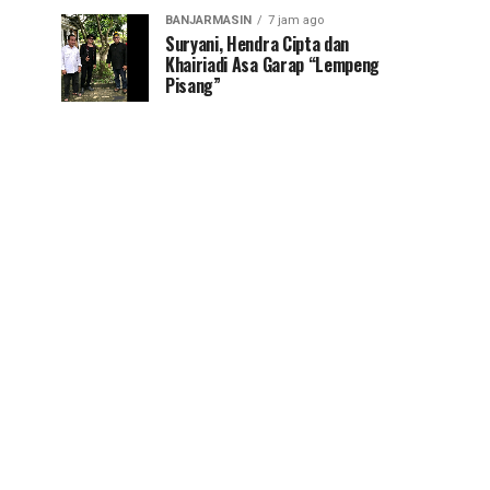
BANJARMASIN
7 jam ago
Suryani, Hendra Cipta dan
Khairiadi Asa Garap “Lempeng
Pisang”