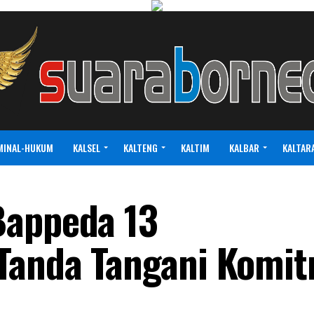
MINAL-HUKUM
KALSEL
KALTENG
KALTIM
KALBAR
KALTAR
Bappeda 13
Tanda Tangani Komi