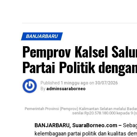
BANJARBARU
Pemprov Kalsel Sal
Partai Politik dengan
Published
1 minggu ago
on
30/07/2026
By
adminsuaraborneo
Pemerintah Provinsi (Pemprov) Kalimantan Selatan melalui Bad
senilai Rp20.578.180.000 kepada 9 (se
BANJARBARU, SuaraBorneo.com –
Sebag
kelembagaan partai politik dan kualitas de