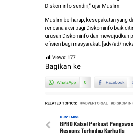
Diskominfo sendiri,” ujar Muslim.
Muslim berharap, kesepakatan yang di
rencana aksi bagi Diskominfo baik dit
urusan Diskominfo dan mewujudkan pel
efisien bagi masyarakat. [adv/ad/mcka
Views:
177
Bagikan ke
WhatsApp
0
Facebook
RELATED TOPICS:
ADVERTORIAL
DISKOMIN
DON'T MISS
BPBD Kalsel Perkuat Pengawa
Respons Terhadap Karhutla