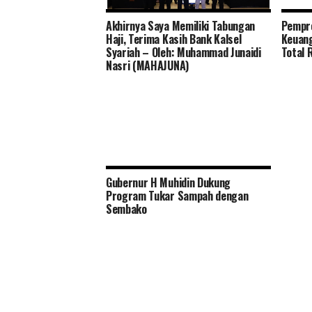
Akhirnya Saya Memiliki Tabungan
Pempro
Sekdaprov Kalsel Pimpin Visitasi
Haji, Terima Kasih Bank Kalsel
Keuang
Peserta Pelatihan Kepemimpinan
Syariah – Oleh: Muhammad Junaidi
Total 
Nasional (PKN) ke Jawa Timur
Nasri (MAHAJUNA)
Gubernur H Muhidin Dukung
Program Tukar Sampah dengan
Sembako