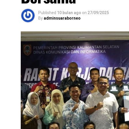
Published
10 bulan ago
on
27/09/2025
By
adminsuaraborneo