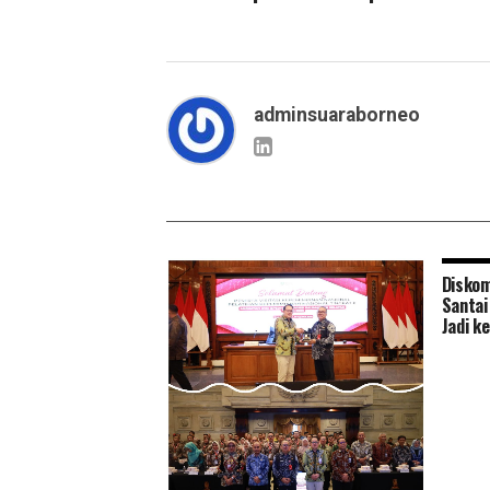
adminsuaraborneo
Diskom
Santai
Jadi k