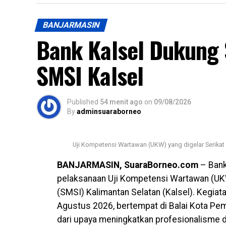
BANJARMASIN
Bank Kalsel Dukung
SMSI Kalsel
Published
54 menit ago
on
09/08/2026
By
adminsuaraborneo
Uji Kompetensi Wartawan (UKW) yang digelar Serikat 
BANJARMASIN, SuaraBorneo.com
– Bank
pelaksanaan Uji Kompetensi Wartawan (UKW
(SMSI) Kalimantan Selatan (Kalsel). Kegiat
Agustus 2026, bertempat di Balai Kota Pem
dari upaya meningkatkan profesionalisme d