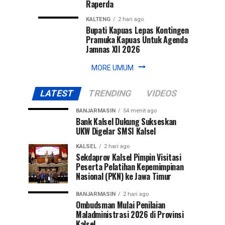
Raperda
KALTENG
2 hari ago
Bupati Kapuas Lepas Kontingen
Pramuka Kapuas Untuk Agenda
Jamnas XII 2026
MORE UMUM
LATEST
TRENDING
VIDEOS
BANJARMASIN
54 menit ago
Bank Kalsel Dukung Sukseskan
UKW Digelar SMSI Kalsel
KALSEL
2 hari ago
Sekdaprov Kalsel Pimpin Visitasi
Peserta Pelatihan Kepemimpinan
Nasional (PKN) ke Jawa Timur
BANJARMASIN
2 hari ago
Ombudsman Mulai Penilaian
Maladministrasi 2026 di Provinsi
Kalsel