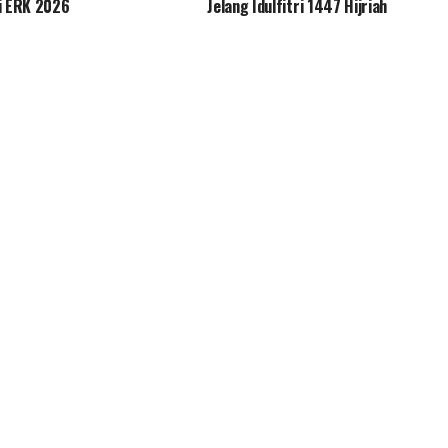
i ERK 2026
Jelang Idulfitri 1447 Hijriah