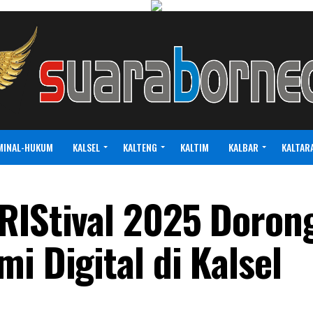
MINAL-HUKUM
KALSEL
KALTENG
KALTIM
KALBAR
KALTAR
RIStival 2025 Doron
i Digital di Kalsel