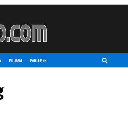
A
POLKAM
PARLEMEN
g