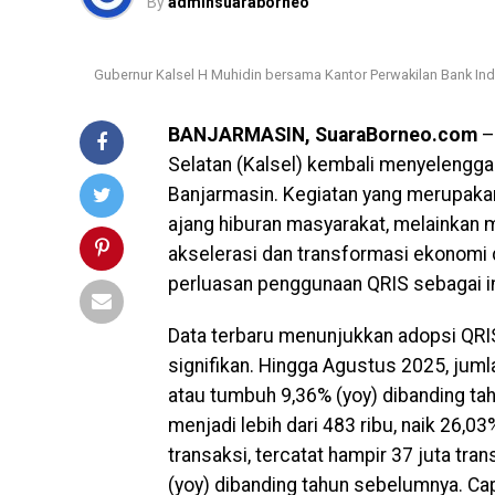
By
adminsuaraborneo
Gubernur Kalsel H Muhidin bersama Kantor Perwakilan Bank Ind
BANJARMASIN, SuaraBorneo.com
–
Selatan (Kalsel) kembali menyelengga
Banjarmasin. Kegiatan yang merupakan 
ajang hiburan masyarakat, melainka
akselerasi dan transformasi ekonomi d
perluasan penggunaan QRIS sebagai i
Data terbaru menunjukkan adopsi QRIS
signifikan. Hingga Agustus 2025, jum
atau tumbuh 9,36% (yoy) dibanding t
menjadi lebih dari 483 ribu, naik 26,03
transaksi, tercatat hampir 37 juta t
(yoy) dibanding tahun sebelumnya. Ca