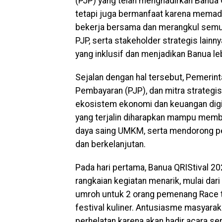
(PJP) yang telah menghadirkan Banua 
tetapi juga bermanfaat karena memadu
bekerja bersama dan merangkul semua,
PJP, serta stakeholder strategis lai
yang inklusif dan menjadikan Banua le
Sejalan dengan hal tersebut, Pemerin
Pembayaran (PJP), dan mitra strateg
ekosistem ekonomi dan keuangan digital
yang terjalin diharapkan mampu memb
daya saing UMKM, serta mendorong pe
dan berkelanjutan.
Pada hari pertama, Banua QRIStival 202
rangkaian kegiatan menarik, mulai dar
umroh untuk 2 orang pemenang Race to
festival kuliner. Antusiasme masyara
perhelatan karena akan hadir acara ser