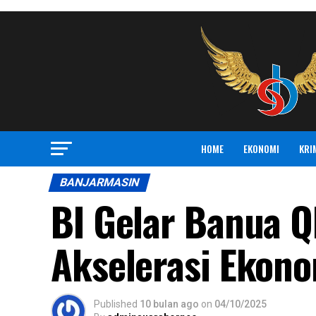
HOME
EKONOMI
KRI
BANJARMASIN
BI Gelar Banua Q
Akselerasi Ekonom
Published
10 bulan ago
on
04/10/2025