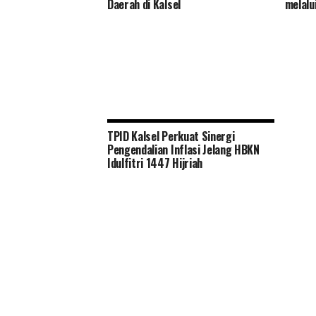
Daerah di Kalsel
melalu
TPID Kalsel Perkuat Sinergi
Pengendalian Inflasi Jelang HBKN
Idulfitri 1447 Hijriah