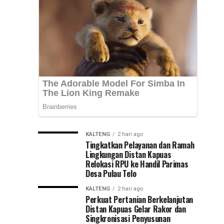
Nasional
Syarifuddin
mendampingi
(PKN)
para
peserta
ke
Pelatihan
Kepemimpinan...
Jawa
Timur
KALTENG
2 hari ago
Tingkatkan Pelayanan dan Ramah
Lingkungan Distan Kapuas
Relokasi RPU ke Handil Parimas
Desa Pulau Telo
KALTENG
2 hari ago
Perkuat Pertanian Berkelanjutan
Distan Kapuas Gelar Rakor dan
Singkronisasi Penyusunan