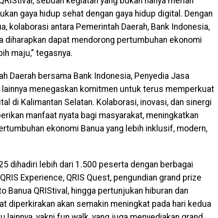
QRIStival, sebuah kegiatan yang bukan hanya meriah
kan gaya hidup sehat dengan gaya hidup digital. Dengan
 kolaborasi antara Pemerintah Daerah, Bank Indonesia,
nnya diharapkan dapat mendorong pertumbuhan ekonomi
bih maju,” tegasnya.
tah Daerah bersama Bank Indonesia, Penyedia Jasa
is lainnya menegaskan komitmen untuk terus memperkuat
 di Kalimantan Selatan. Kolaborasi, inovasi, dan sinergi
erikan manfaat nyata bagi masyarakat, meningkatkan
rtumbuhan ekonomi Banua yang lebih inklusif, modern,
5 dihadiri lebih dari 1.500 peserta dengan berbagai
i QRIS Experience, QRIS Quest, pengundian grand prize
 Banua QRIStival, hingga pertunjukan hiburan dan
kat diperkirakan akan semakin meningkat pada hari kedua
u lainnya, yakni fun walk, yang juga menyediakan grand