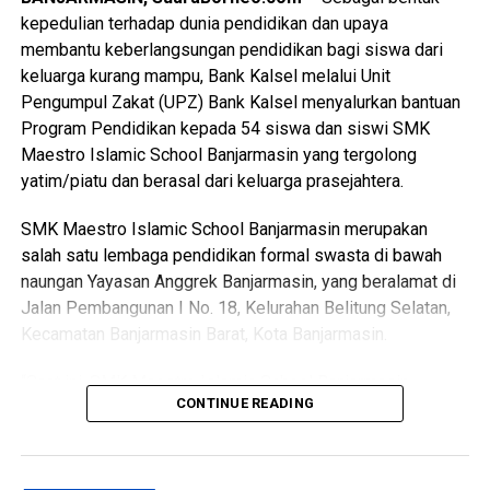
“Tempat ibadah megah tersebut siap difungsikan langsung
kepedulian terhadap dunia pendidikan dan upaya
untuk pelaksanaan salat Jumat berjemaah setelah
membantu keberlangsungan pendidikan bagi siswa dari
diresmikan hari Kamis, “ ucapnya.
keluarga kurang mampu, Bank Kalsel melalui Unit
Pengumpul Zakat (UPZ) Bank Kalsel menyalurkan bantuan
“Kehadiran ikon religi baru ini sekaligus menambah
Program Pendidikan kepada 54 siswa dan siswi SMK
destinasi wisata spiritual bagi masyarakat di kawasan
Maestro Islamic School Banjarmasin yang tergolong
perkantoran pemerintah, “ jelasnya.
yatim/piatu dan berasal dari keluarga prasejahtera.
Langkah tersebut membuktikan komitmen pemerintah
SMK Maestro Islamic School Banjarmasin merupakan
dalam merawat nilai keagamaan dan kebudayaan daerah.
salah satu lembaga pendidikan formal swasta di bawah
naungan Yayasan Anggrek Banjarmasin, yang beralamat di
Pada sektor ekonomi rakyat turut digenjot melalui gelaran
Jalan Pembangunan I No. 18, Kelurahan Belitung Selatan,
Kalsel Expo dengan memprioritaskan lapak bagi pelaku
Kecamatan Banjarmasin Barat, Kota Banjarmasin.
usaha kecil.
“Saat ini, SMK Maestro Islamic School Banjarmasin
Produk halal khas daerah bakal dipajang untuk memicu
CONTINUE READING
memiliki sekitar 457 siswa dan siswi. Dari jumlah tersebut,
perputaran uang dan membuka jalan kerja sama dagang.
sebanyak 54 siswa diketahui merupakan anak yatim/piatu
dan berasal dari keluarga prasejahtera yang menghadapi
Selain itu, pemerintah provinsi mengharapkan perputaran
keterbatasan finansial, khususnya dalam memenuhi