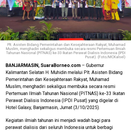
Plt. Asisten Bidang Pemerintahan dan Kesejahteraan Rakyat, Muhamad
Muslim, menghadiri sekaligus membuka secara resmi Pertemuan Ilmiah
Tahunan Nasional (PITNAS) ke-33 Ikatan Perawat Dialisis Indonesia (IPDI
Pusat). (Foto/MCKalsel)
BANJARMASIN, SuaraBorneo.com
– Gubernur
Kalimantan Selatan H. Muhidin melalui Plt. Asisten Bidang
Pemerintahan dan Kesejahteraan Rakyat, Muhamad
Muslim, menghadiri sekaligus membuka secara resmi
Pertemuan Ilmiah Tahunan Nasional (PITNAS) ke-33 Ikatan
Perawat Dialisis Indonesia (IPDI Pusat) yang digelar di
Hotel Galaxy, Banjarmasin, Jumat (3/10/2025).
Kegiatan ilmiah tahunan ini menjadi wadah bagi para
perawat dialisis dari seluruh Indonesia untuk berbagi