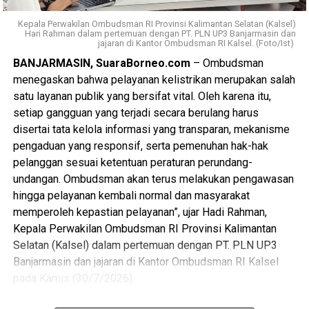
haji pada waktu yang telah Allah tetapkan. Aamiin. [adv]
6500846214 (Infak dan sedekah)
Kepala Perwakilan Ombudsman RI Provinsi Kalimantan Selatan (Kalsel)
A.n Unit Pengumpul Zakat Bank Kalsel
Hari Rahman dalam pertemuan dengan PT. PLN UP3 Banjarmasin dan
Views:
21
jajaran di Kantor Ombudsman RI Kalsel. (Foto/Ist)
Bagikan ke
Konsultasi dan Konfirmasi transfer via WA Center UPZ
BANJARMASIN, SuaraBorneo.com
– Ombudsman
Bank Kalsel: 0811505153
menegaskan bahwa pelayanan kelistrikan merupakan salah
WhatsApp
0
Facebook
0
satu layanan publik yang bersifat vital. Oleh karena itu,
#UPZBankKalsel #bankkalsel #bankkalselsyariah
setiap gangguan yang terjadi secara berulang harus
#Baznas #BaznasKalsel
Messenger
0
Twitter/X
0
disertai tata kelola informasi yang transparan, mekanisme
pengaduan yang responsif, serta pemenuhan hak-hak
Views:
24
pelanggan sesuai ketentuan peraturan perundang-
Bagikan ke
undangan. Ombudsman akan terus melakukan pengawasan
hingga pelayanan kembali normal dan masyarakat
WhatsApp
0
Facebook
0
memperoleh kepastian pelayanan”, ujar Hadi Rahman,
Kepala Perwakilan Ombudsman RI Provinsi Kalimantan
Messenger
0
Twitter/X
0
Selatan (Kalsel) dalam pertemuan dengan PT. PLN UP3
Banjarmasin dan jajaran di Kantor Ombudsman RI Kalsel
pada Kamis (30/7/2026).
Perwakilan Ombudsman RI Kalsel meminta penjelasan dari