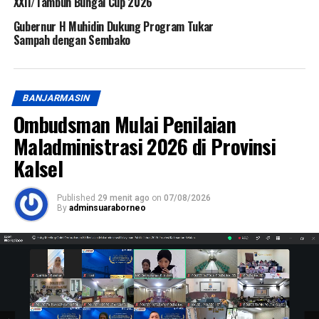
XXII/Tambun Bungai Cup 2026
Gubernur H Muhidin Dukung Program Tukar
Sampah dengan Sembako
BANJARMASIN
Ombudsman Mulai Penilaian
Maladministrasi 2026 di Provinsi
Kalsel
Published
29 menit ago
on
07/08/2026
By
adminsuaraborneo