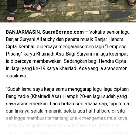
Syafrida juga menyampaikan bahwa melalui kegiatan
_Entry Meeting_ ini diharapkan seluruh instansi pelayanan
publik di Kalsel memiliki pemahaman yang komprehensif
mengenai teknis penilaian maladministrasi tahun 2026,
BANJARMASIN, SuaraBorneo.com
– Vokalis senior lagu
termasuk aspek, tahapan, metode dan hasil penilaian.
Banjar Suryani Alfarichy dan penata musik Banjar Hendra
Diyakini dengan Opini Ombudsman RI akan berkontribusi
Cipta, kembali dipercaya mengaransemen lagu “Lempeng
terhadap perbaikan sistem dan peningkatan mutu
Pisang” karya Khairiadi Asa. Bagi Suryani ini lagu keempat
pelayanan publik yang dilaksanakan oleh Pemerintah
ia dipercaya membawakan. Sedangkan bagi Hendra Cipta
Daerah maupun Instansi Vertikal kepada masyarakat luas.
ini lagu yang ke-19 karya Khairiadi Asa yang ia aransemen
musiknya.
Dukungan penuh terhadap Opini Ombudsman RI diutarakan
pula oleh Pemerintah Provinsi Kalimantan Selatan.
“Sudah lama saya kerja sama menggarap lagu-lagu ciptaan
Mewakili Gubernur Kalsel, Asisten Administrasi Umum
Bang Yadie (Khairiadi Asa). Hampir 20-an lagu sudah yang
Sekretariat Daerah Kalsel, Dinansyah, menyampaikan kata
saya aransemenkan. Lagu beliau sederhana saja, tapi tema
sambutan. Bahwa Pemerintah Provinsi Kalimantan Selatan
dan liriknya selalu menarik, selalu ada hal-hal baru di situ
berkomitmen penuh untuk terus bersinergi dengan
sehingga membuat tertantang untuk mengemas musiknya.
Ombudsman guna memastikan tata kelola pemerintahan
Untuk menonjolkan nuansa musik Banjarnya, instrumen
berjalan secara prima dan berorientasi pada kepuasan
panting tidak ketinggalan,” ucap Hendra Cipta yang dikenal