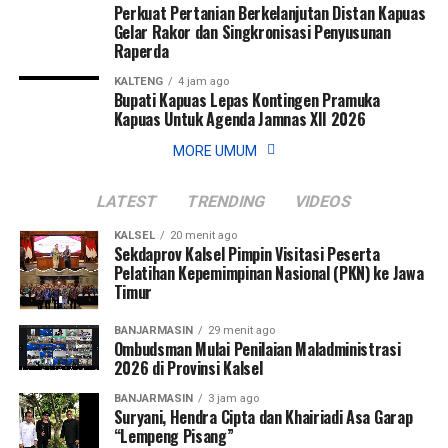
Gubernur Cup Road to Pangdam XXII/Tambun Bungai Cup
Perkuat Pertanian Berkelanjutan Distan Kapuas
Gelar Rakor dan Singkronisasi Penyusunan
2026.
Raperda
Sementara itu, Pangdam XXII/Tambun Bungai Mayjen TNI
KALTENG
4 jam ago
Bupati Kapuas Lepas Kontingen Pramuka
Zainal Arifin menegaskan turnamen ini merupakan langkah
Kapuas Untuk Agenda Jamnas XII 2026
nyata Kodam XXII/Tambun Bungai dalam membangun
ekosistem pembinaan sepak bola di dua wilayah yang
MORE UMUM
berada di bawah tanggung jawabnya, yakni Kalimantan
Selatan dan Kalimantan Tengah.
LATEST
TRENDING
VIDEOS
KALSEL
20 menit ago
Menurut Pangdam, sebagai kodam yang baru berdiri
Sekdaprov Kalsel Pimpin Visitasi Peserta
sekitar satu tahun, diperlukan wadah kompetisi yang
Pelatihan Kepemimpinan Nasional (PKN) ke Jawa
mampu menjaring talenta-talenta muda terbaik.
Timur
“Karena kita baru berdiri sekitar satu tahun dan memiliki
BANJARMASIN
29 menit ago
Ombudsman Mulai Penilaian Maladministrasi
dua wilayah, yaitu Kalimantan Tengah dan Kalimantan
2026 di Provinsi Kalsel
Selatan. Oleh karena itu, kami menggelar turnamen sepak
BANJARMASIN
3 jam ago
bola ini untuk mencari bibit-bibit anak muda dari kedua
Suryani, Hendra Cipta dan Khairiadi Asa Garap
provinsi tersebut,” ujar Pangdam Zainal Arifin.
“Lempeng Pisang”