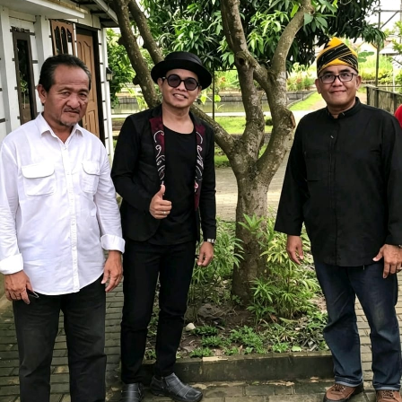
Acara Sosialisasi dan _Entry Meeting_ dibuka secara
resmi oleh Anggota Ombudsman RI sekaligus Koordinator
Wilayah Ombudsman Kalsel, Syafrida Rachmawati
Rasahan. Dalam sambutannya, Syafrida menyampaikan
bahwa penilaian maladministrasi merupakan instrumen
strategis yang objektif, independen dan berbasis potensi
maladministrasi. “Pelaksanaan penilaian ini harus dimaknai
sebagai momentum yang tepat untuk memperkuat
kepatuhan, manajemen risiko dan budaya pelayanan publik.
Semua pihak wajib berkomitmen menjaga integritas dan
meningkatkan kompetensi agar masyarakat puas dan
percaya dengan layanan yang diberikan. Hasilnya adalah
ikhtiar kebermanfaatan, bahwa ada ruang-ruang perbaikan
yang patut diatensi dan ditindaklanjuti, serta ada aspek-
aspek positif atau kekuatan yang perlu terus dipertahankan
dan ditingkatkan, seperti hadirnya layanan yang lebih
mudah, cepat, transparan dan berkeadilan bagi
masyarakat”, tegas Syafrida.