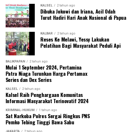
melawan Kabupaten Hulu Sungai Utara (HSU). Kegiatan ini
KALSEL
2 tahun ago
Dibuka Jokowi dan Iriana, Acil Odah
juga mendapat dukungan penuh dari PSSI Kalimantan
Turut Hadiri Hari Anak Nasional di Papua
Selatan, KONI Kalimantan Selatan, serta berbagai
organisasi olahraga lainnya sebagai bentuk komitmen
KALBAR
2 tahun ago
bersama dalam memajukan sepak bola dan melahirkan
Reses Ke Melawi, Yessy Lakukan
generasi atlet berprestasi di Banua. [adv/adpim]
Pelatihan Bagi Masyarakat Peduli Api
Views:
15
Bagikan ke
BALIKPAPAN
2 tahun ago
Mulai 1 September 2024, Pertamina
Patra Niaga Turunkan Harga Pertamax
Series dan Dex Series
WhatsApp
0
Facebook
0
KALSEL
2 tahun ago
Kalsel Raih Penghargaan Komunitas
Messenger
0
Twitter/X
0
Informasi Masyarakat Terinovatif 2024
KRIMINAL-HUKUM
1 tahun ago
Sat Narkoba Polres Sergai Ringkus PNS
Pemko Tebing Tinggi Bawa Sabu
JAKARTA
2 tahun ago