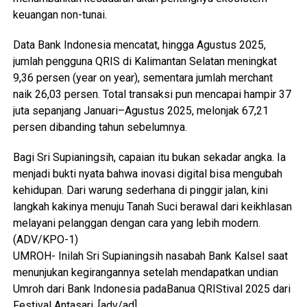
keuangan non-tunai.
Data Bank Indonesia mencatat, hingga Agustus 2025,
jumlah pengguna QRIS di Kalimantan Selatan meningkat
9,36 persen (year on year), sementara jumlah merchant
naik 26,03 persen. Total transaksi pun mencapai hampir 37
juta sepanjang Januari–Agustus 2025, melonjak 67,21
persen dibanding tahun sebelumnya.
Bagi Sri Supianingsih, capaian itu bukan sekadar angka. Ia
menjadi bukti nyata bahwa inovasi digital bisa mengubah
kehidupan. Dari warung sederhana di pinggir jalan, kini
langkah kakinya menuju Tanah Suci berawal dari keikhlasan
melayani pelanggan dengan cara yang lebih modern.
(ADV/KPO-1)
UMROH- Inilah Sri Supianingsih nasabah Bank Kalsel saat
menunjukan kegirangannya setelah mendapatkan undian
Umroh dari Bank Indonesia padaBanua QRIStival 2025 dari
Festival Antasari. [adv/ad]