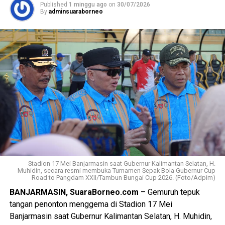
Published
1 minggu ago
on
30/07/2026
Undang-Undang (UU) Nomor 37 Tahun 2008 Tentang
By
adminsuaraborneo
WhatsApp
0
Facebook
0
Ombudsman Republik Indonesia.
Messenger
0
Twitter/X
0
Hadi melanjutkan bahwa substansi laporan terkait
“intensitas pemadaman yang semakin sering sejak bulan
Juni 2026, hampir setiap hari, waktunya lama minimal
antara 4 hingga 5 jam, dan terjadi di wilayah tertentu saja,
sehingga masyarakat menyebutnya bukan pemadaman
bergilir tetapi menyala bergilir”. Sering pula pemadaman
tanpa pemberitahuan terlebih dahulu, kalaupun ada
informasinya tidak akurat atau berbeda dengan
penyampaian melalui media sosial atau kanal resmi PLN.
Ditambahkan oleh Hadi, bahwa masyarakat juga sudah
Stadion 17 Mei Banjarmasin saat Gubernur Kalimantan Selatan, H.
Muhidin, secara resmi membuka Turnamen Sepak Bola Gubernur Cup
berupaya menyampaikan keluhan atau pengaduan melalui
Road to Pangdam XXII/Tambun Bungai Cup 2026. (Foto/Adpim)
aplikasi PLN Mobile namun tidak mendapat tindak lanjut
BANJARMASIN, SuaraBorneo.com
– Gemuruh tepuk
yang patut dan secara substansi tidak selesai.
tangan penonton menggema di Stadion 17 Mei
Pemadaman terus terjadi berulang tanpa ada penjelasan
Banjarmasin saat Gubernur Kalimantan Selatan, H. Muhidin,
spesifik mengenai kendala dan upaya-upaya yang