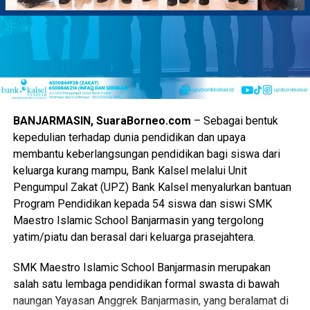
Produk halal khas daerah bakal dipajang untuk memicu
perputaran uang dan membuka jalan kerja sama dagang.
Selain itu, pemerintah provinsi mengharapkan perputaran
modal di area pameran kali ini mampu melampaui capaian
tahun sebelumnya.
“Nilai transaksi dipacu agar pendapatan para pedagang
BANJARMASIN, SuaraBorneo.com
– Sebagai bentuk
kecil meningkat drastis selama kegiatan berlangsung,”
kepedulian terhadap dunia pendidikan dan upaya
pungkasnya.
membantu keberlangsungan pendidikan bagi siswa dari
keluarga kurang mampu, Bank Kalsel melalui Unit
Tamu undangan dari jajaran kementerian hingga perwakilan
Pengumpul Zakat (UPZ) Bank Kalsel menyalurkan bantuan
dewan pusat juga dijadwalkan hadir memeriahkan suasana.
Program Pendidikan kepada 54 siswa dan siswi SMK
Maestro Islamic School Banjarmasin yang tergolong
Partisipasi dari berbagai pihak luar daerah diharapkan
yatim/piatu dan berasal dari keluarga prasejahtera.
makin memperkuat jejaring kemitraan Kalimantan Selatan.
SMK Maestro Islamic School Banjarmasin merupakan
Keterbukaan informasi ini memastikan seluruh capaian
salah satu lembaga pendidikan formal swasta di bawah
kinerja Gubernur benar-benar dapat dipantau dan dirasakan
naungan Yayasan Anggrek Banjarmasin, yang beralamat di
langsung oleh masyarakat.