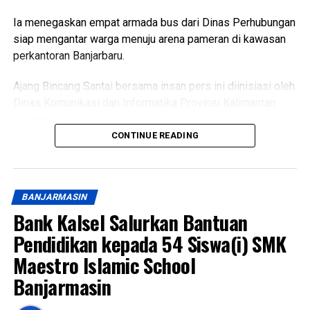
Ia menegaskan empat armada bus dari Dinas Perhubungan
siap mengantar warga menuju arena pameran di kawasan
perkantoran Banjarbaru.
Ajang Bincang Santai bersama insan pers ini diinisiasi oleh
Dinas Komunikasi dan Informatika Provinsi Kalimantan
Selatan.
CONTINUE READING
Pertemuan hangat ini dikemas penuh keakraban untuk
menyampaikan keterbukaan informasi pembangunan
daerah.
BANJARMASIN
Puncak perayaan tahun ini dibuat lebih berkesan agar
Bank Kalsel Salurkan Bantuan
masyarakat bisa datang menikmati hiburan murah meriah.
Pendidikan kepada 54 Siswa(i) SMK
Maestro Islamic School
Seluruh jajaran satuan kerja perangkat daerah dikerahkan
sesuai tugas masing-masing demi melayani keperluan
Banjarmasin
warga Banua.