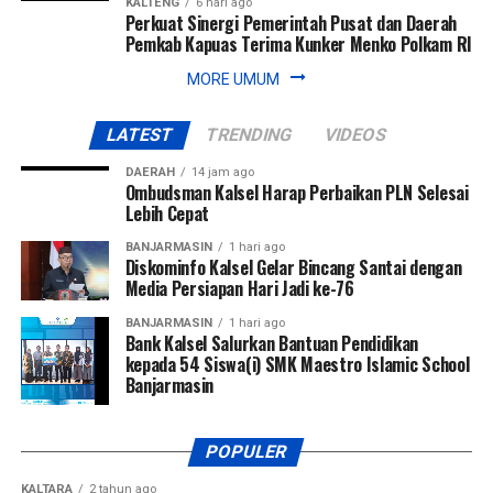
KALTENG
6 hari ago
Perkuat Sinergi Pemerintah Pusat dan Daerah
Pemkab Kapuas Terima Kunker Menko Polkam RI
MORE UMUM
LATEST
TRENDING
VIDEOS
DAERAH
14 jam ago
Ombudsman Kalsel Harap Perbaikan PLN Selesai
Lebih Cepat
BANJARMASIN
1 hari ago
Diskominfo Kalsel Gelar Bincang Santai dengan
Media Persiapan Hari Jadi ke-76
BANJARMASIN
1 hari ago
Bank Kalsel Salurkan Bantuan Pendidikan
kepada 54 Siswa(i) SMK Maestro Islamic School
Banjarmasin
POPULER
KALTARA
2 tahun ago