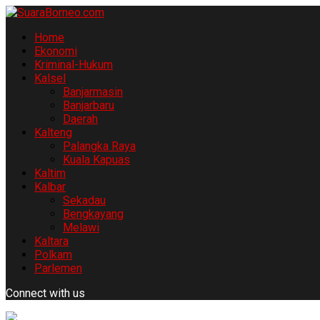
Home
Ekonomi
Kriminal-Hukum
Kalsel
Banjarmasin
Banjarbaru
Daerah
Kalteng
Palangka Raya
Kuala Kapuas
Kaltim
Kalbar
Sekadau
Bengkayang
Melawi
Kaltara
Polkam
Parlemen
Connect with us