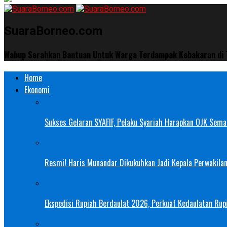
SuaraBorneo.com
Wabup Serahkan Bantuan Untuk Warga Terdampak Kebakaran di
Home
Ekonomi
Sukses Gelaran SYAFIF, Pelaku Syariah Harapkan OJK Semak
Resmi! Haris Munandar Dikukuhkan Jadi Kepala Perwakilan
Ekspedisi Rupiah Berdaulat 2026, Perkuat Kedaulatan Rupi