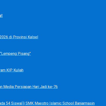
at
026 di Provinsi Kalsel
p “Lempeng Pisang”
ram KIP Kuliah
an Media Persiapan Hari Jadi ke-76
ada 54 Siswa(i) SMK Maestro Islamic School Banjarmasin