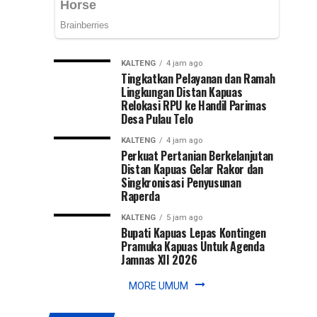
Nasional
Syarifuddin
mendampingi
(PKN)
para
peserta
ke
KALTENG
4 jam ago
Pelatihan
Tingkatkan Pelayanan dan Ramah
Kepemimpinan...
Lingkungan Distan Kapuas
Jawa
Relokasi RPU ke Handil Parimas
Desa Pulau Telo
Timur
KALTENG
4 jam ago
Perkuat Pertanian Berkelanjutan
Distan Kapuas Gelar Rakor dan
Singkronisasi Penyusunan
Raperda
KALTENG
5 jam ago
Bupati Kapuas Lepas Kontingen
Pramuka Kapuas Untuk Agenda
Jamnas XII 2026
MORE UMUM