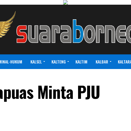
MINAL-HUKUM
KALSEL
KALTENG
KALTIM
KALBAR
KALTAR
puas Minta PJU