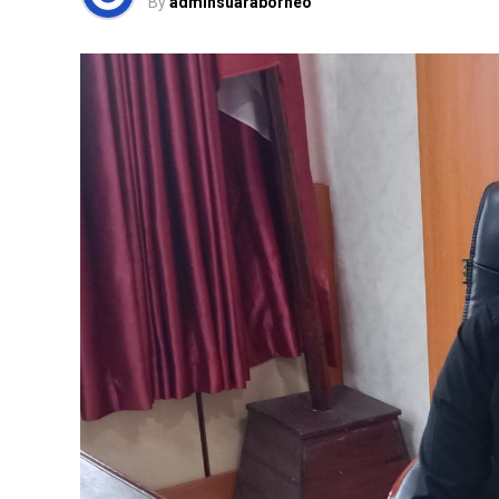
By
adminsuaraborneo