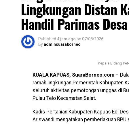
Lingkungan Distan K
Handil Parimas Desa
Published
4 jam ago
on
07/08/2026
By
adminsuaraborneo
Kepala Bidang Pete
KUALA KAPUAS, SuaraBorneo.com
– Dala
ramah lingkungan Pemerintah Kabupaten K
seluruh aktivitas pemotongan unggas di R
Pulau Telo Kecamatan Selat.
Kadis Pertanian Kabupaten Kapuas Edi Dese
Ariswandi mengatakan pemberlakuan RPU s