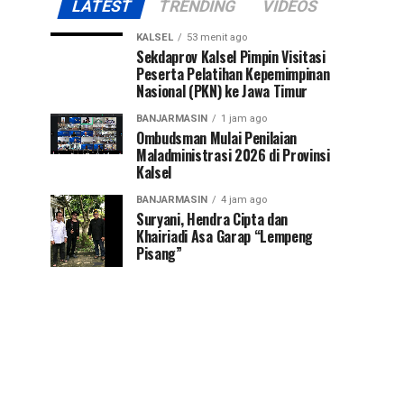
LATEST
TRENDING
VIDEOS
KALSEL
53 menit ago
Sekdaprov Kalsel Pimpin Visitasi
Peserta Pelatihan Kepemimpinan
Nasional (PKN) ke Jawa Timur
BANJARMASIN
1 jam ago
Ombudsman Mulai Penilaian
Maladministrasi 2026 di Provinsi
Kalsel
BANJARMASIN
4 jam ago
Suryani, Hendra Cipta dan
Khairiadi Asa Garap “Lempeng
Pisang”