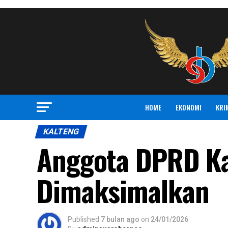
HOME
EKONOMI
KRI
KALTENG
Anggota DPRD Ka
Dimaksimalkan
Published
7 bulan ago
on
24/01/2026