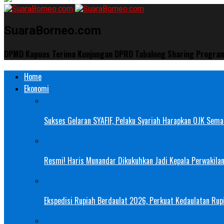
SuaraBorneo.com
DPMD Kapuas Terima Kunjungan DPRD Tabalong Sharing Program
Home
Ekonomi
Sukses Gelaran SYAFIF, Pelaku Syariah Harapkan OJK Semak
Resmi! Haris Munandar Dikukuhkan Jadi Kepala Perwakilan
Ekspedisi Rupiah Berdaulat 2026, Perkuat Kedaulatan Rupi