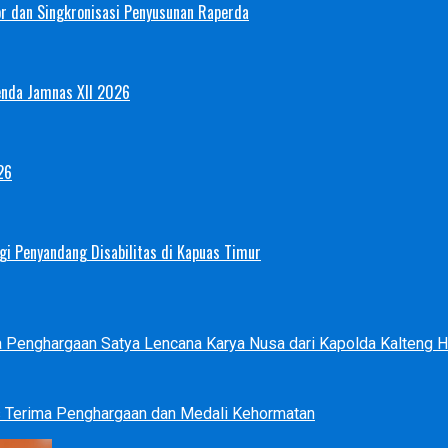
or dan Singkronisasi Penyusunan Raperda
enda Jamnas XII 2026
26
i Penyandang Disabilitas di Kapuas Timur
ma Penghargaan Satya Lencana Karya Nusa dari Kapolda Kalteng
s Terima Penghargaan dan Medali Kehormatan