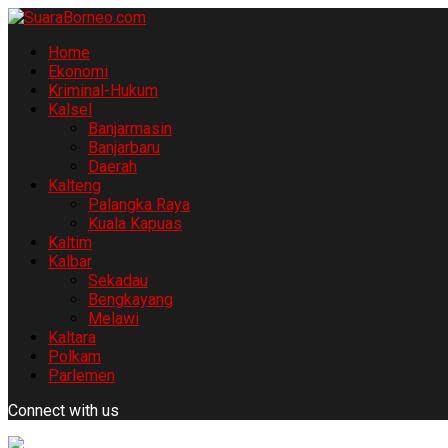
Home
Ekonomi
Kriminal-Hukum
Kalsel
Banjarmasin
Banjarbaru
Daerah
Kalteng
Palangka Raya
Kuala Kapuas
Kaltim
Kalbar
Sekadau
Bengkayang
Melawi
Kaltara
Polkam
Parlemen
Connect with us