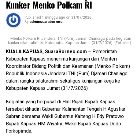
Kunker Menko Polkam RI
Kalimantan Tengah tertanggal 20 Juli 2026.
Messenger
0
Twitter/X
0
Published
1 minggu ago
on
31/07/2026
Berdasarkan hasil penyelidikan aksi nekat itu dipicu
By
adminsuaraborneo
pertengkaran antara tersangka dengan kekasihnya Rah
(26). Perselisihan keduanya telah berlangsung beberapa
Menko Polkam RI Jenderal TNI (Purn) Jamari Chaniago pada kegiatan
hari dan bahkan disertai ancaman akan membakar kamar
kunker silaturahmi ke Kabupaten Kapuas Jumat (31/7/2026). (Foto/Ist)
barak.
KUALA KAPUAS, SuaraBorneo.com
– Pemerintah
Kabupaten Kapuas menerima kunjungan dari Menteri
“Malam kejadian tersangka sempat datang ke lokasi dan
Koordinator Bidang Politik dan Keamanan (Menko Polkam)
berkumpul bersama para korban. Namun usai kembali dari
Republik Indonesia Jenderal TNI (Purn) Djamari Chaniago
menonton pertandingan final Piala Dunia ia kembali
dalam rangka silaturahmi sekaligus kunjungan kerja ke
mendatangi barak karena kembali terlibat cekcok dengan
Kabupaten Kapuas Jumat (31/7/2026).
korban,” katanya.
Kegiatan yang berpusat di Hall Rujab Bupati Kapuas
Nah saat pintu kamar dikunci dari dalam tersangka
tersebut dihadiri Gubernur Kalimantan Tengah H Agustiar
menggedor hingga mendobrak pintu kemudian masuk
Sabran bersama Wakil Gubernur Kalteng H Edy Pratowo
sambil merusak sejumlah barang dan melanjutkan
Bupati Kapuas HM Wiyatno Wakil Bupati Kapuas Dodo
pertengkaran.
Forkopimda.