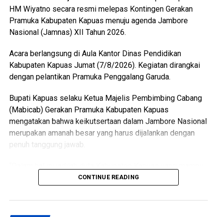
(LCP2B) Kabupaten Kapuas 22.553,37 Ha.
HM Wiyatno secara resmi melepas Kontingen Gerakan
Pramuka Kabupaten Kapuas menuju agenda Jambore
Meski begitu terjadi permasalahan atas kondisi lahan di
Nasional (Jamnas) XII Tahun 2026.
antaranya perbedaan data antar instansi perubahan
penggunaan lahan singkronisasi dengan RTRW dan RDTR.
Acara berlangsung di Aula Kantor Dinas Pendidikan
Kabupaten Kapuas Jumat (7/8/2026). Kegiatan dirangkai
“Oleh karena itu terkait hal tersebut kami menyepakati data
dengan pelantikan Pramuka Penggalang Garuda.
final LP2B data LCP2B menyempurnakan Raperda melalui
proses harmonisasi dan pembahasan DPRD,” ujarnya.
Bupati Kapuas selaku Ketua Majelis Pembimbing Cabang
(Ujg/SB)
(Mabicab) Gerakan Pramuka Kabupaten Kapuas
mengatakan bahwa keikutsertaan dalam Jambore Nasional
Views:
22
merupakan amanah besar yang harus dijalankan dengan
Bagikan ke
penuh tanggung jawab.
WhatsApp
0
Facebook
0
“Dalam hal ini jadilah duta Kabupaten Kapuas yang mampu
menunjukkan sikap disiplin, sopan santun semangat
CONTINUE READING
Messenger
0
Twitter/X
0
gotong royong, serta menjunjung tinggi nilai-nilai Tri Satya
dan Dasa Dharma Pramuka,” ujarnya.