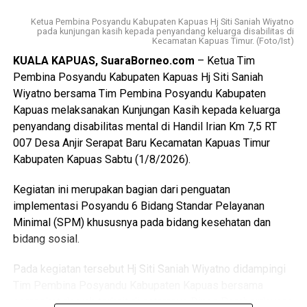
Pancasila sebagai dasar kehidupan berbangsa dan
Ketua Pembina Posyandu Kabupaten Kapuas Hj Siti Saniah Wiyatno
bernegara.
pada kunjungan kasih kepada penyandang keluarga disabilitas di
Kecamatan Kapuas Timur. (Foto/Ist)
$Paskibraka merupakan wadah pembentukan karakter
KUALA KAPUAS, SuaraBorneo.com
– Ketua Tim
generasi muda yang berlandaskan nilai-nilai Pancasila
Pembina Posyandu Kabupaten Kapuas Hj Siti Saniah
cinta tanah air disiplin tanggung jawab kepemimpinan, dan
Wiyatno bersama Tim Pembina Posyandu Kabupaten
semangat gotong royong,” ujarnya.
Kapuas melaksanakan Kunjungan Kasih kepada keluarga
penyandang disabilitas mental di Handil Irian Km 7,5 RT
Kepala Badan Kesbangpol Kabupaten Kapuas Yunabut
007 Desa Anjir Serapat Baru Kecamatan Kapuas Timur
menyampaikan kegiatan tersebut merupakan tindak lanjut
Kabupaten Kapuas Sabtu (1/8/2026).
Keputusan Kepala Badan Pembinaan Ideologi Pancasila
(BPIP) Nomor 50 Tahun 2024 tentang Tata Cara
Kegiatan ini merupakan bagian dari penguatan
Pengangkatan Pertama Kali Pelaksana Duta Pancasila
implementasi Posyandu 6 Bidang Standar Pelayanan
Paskibraka Indonesia Tingkat Provinsi dan
Minimal (SPM) khususnya pada bidang kesehatan dan
Kabupaten/Kota.
bidang sosial.
“Kegiatan ini juga mengacu pada Peraturan BPIP Nomor 3
Pada kegiatan tersebut Hj Siti Saniah Wiyatno didampingi
Tahun 2022 sebagaimana telah diubah dengan Peraturan
Tim Pembina Posyandu Kabupaten Kapuas bersama
BPIP Nomor 5 Tahun 2023 yang mengamanatkan bahwa
perangkat daerah terkait di antaranya Dinas Pemberdayaan