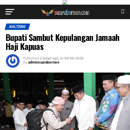
KALTENG
Bupati Sambut Kepulangan Jamaah
Haji Kapuas
Published
2 bulan ago
on
09/06/2026
By
adminsuaraborneo