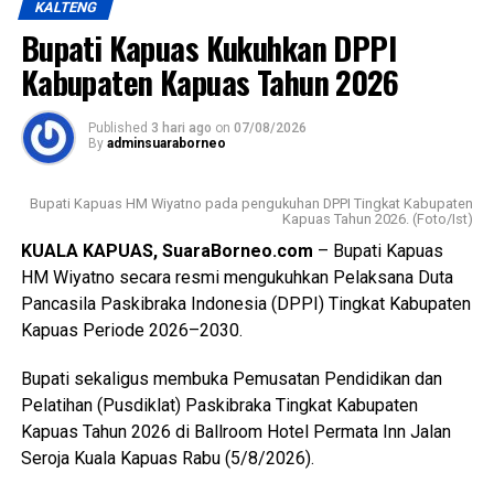
KALTENG
Ia mengatakan pembentukan karakter tersebut selaras
Bupati Kapuas Kukuhkan DPPI
dengan penetapan predikat Pramuka Penggalang Garuda.
Oleh karena itu melalui pembinaan ketat para anggota yang
Kabupaten Kapuas Tahun 2026
dilantik diharapkan mampu menjadi teladan.
Published
3 hari ago
on
07/08/2026
Sementara itu Ketua Kwartir Cabang (Kwarcab) Gerakan
By
adminsuaraborneo
Pramuka Kapuas Suwarno Muriyat mengatakan pelantikan
Pramuka Penggalang Garuda ini menjadi sejarah baru
Bupati Kapuas HM Wiyatno pada pengukuhan DPPI Tingkat Kabupaten
karena merupakan yang pertama kali dilaksanakan di
Kapuas Tahun 2026. (Foto/Ist)
Kabupaten Kapuas setelah para peserta melampaui
KUALA KAPUAS, SuaraBorneo.com
– Bupati Kapuas
serangkaian ujian ketat.
HM Wiyatno secara resmi mengukuhkan Pelaksana Duta
Pancasila Paskibraka Indonesia (DPPI) Tingkat Kabupaten
Ia menyebutkan ada sebanyak 47 anggota kontingen yang
Kapuas Periode 2026–2030.
terdiri dari peserta, pembina, dan pendamping
diberangkatkan menuju Bumi Perkemahan dan Graha
Bupati sekaligus membuka Pemusatan Pendidikan dan
Wisata (Buperta) Cibubur Jakarta, untuk mengikuti agenda
Pelatihan (Pusdiklat) Paskibraka Tingkat Kabupaten
Jamnas pada 13–23 Agustus 2026.
Kapuas Tahun 2026 di Ballroom Hotel Permata Inn Jalan
Seroja Kuala Kapuas Rabu (5/8/2026).
“Mereka akan bergabung dengan Pramuka Penggalang se-