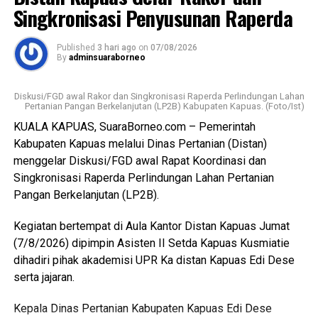
pengelolaan limbah berpotensi mencemari lingkungan.
Singkronisasi Penyusunan Raperda
Lebih lanjut ia menjelaskan RPU baru telah dilengkapi
Published
3 hari ago
on
07/08/2026
fasilitas yang lebih baik namun Pemkab Kapuas
By
adminsuaraborneo
kedepannya berkomitmen melengkapi sarpras sehingga
pelayana kepada pelaku usaha maupun masyarakat
Diskusi/FGD awal Rakor dan Singkronisasi Raperda Perlindungan Lahan
semakin optimal.
Pertanian Pangan Berkelanjutan (LP2B) Kabupaten Kapuas. (Foto/Ist)
KUALA KAPUAS, SuaraBorneo.com – Pemerintah
Ia juga mengapresiasi dukungan seluruh pelaku usaha yang
Kabupaten Kapuas melalui Dinas Pertanian (Distan)
bersedia direlokasi tanpa adanya penolakan. Seluruh 16
menggelar Diskusi/FGD awal Rapat Koordinasi dan
pemotong unggas telah memenuhi kewajiban membayar
Singkronisasi Raperda Perlindungan Lahan Pertanian
retribusi.
Pangan Berkelanjutan (LP2B).
Ia menambahkan sesuai Perda yang berlaku yakni sebesar
Kegiatan bertempat di Aula Kantor Distan Kapuas Jumat
Rp300 per ekor meningkat dari tarif sebelumnya Rp100
(7/8/2026) dipimpin Asisten II Setda Kapuas Kusmiatie
per ekor. Dana ini masuk pendapatan daerah kemudian
dihadiri pihak akademisi UPR Ka distan Kapuas Edi Dese
kembali kepada peningkatan fasilitas RPU itu sendiri.
serta jajaran.
“Pemerintah Kabupaten Kapuas berharap proses
Kepala Dinas Pertanian Kabupaten Kapuas Edi Dese
pemotongan unggas dapat berlangsung lebih tertata