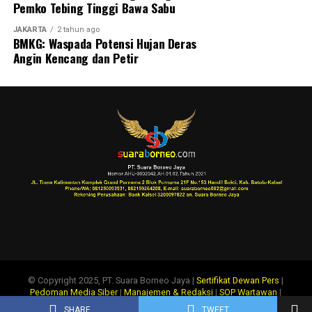
Pemko Tebing Tinggi Bawa Sabu
JAKARTA
2 tahun ago
BMKG: Waspada Potensi Hujan Deras
Angin Kencang dan Petir
© Copyright 2025, PT. Suara Borneo Jaya |
Sertifikat Dewan Pers
|
Pedoman Media Siber
|
Manajemen & Redaksi
|
SOP Wartawan
|
Disclaimer
|
Tentang Kami
|
Info Iklan
SHARE
TWEET