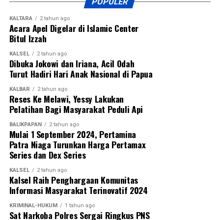
POPULER
KALTARA
2 tahun ago
Acara Apel Digelar di Islamic Center
Bitul Izzah
KALSEL
2 tahun ago
Dibuka Jokowi dan Iriana, Acil Odah
Turut Hadiri Hari Anak Nasional di Papua
KALBAR
2 tahun ago
Reses Ke Melawi, Yessy Lakukan
Pelatihan Bagi Masyarakat Peduli Api
BALIKPAPAN
2 tahun ago
Mulai 1 September 2024, Pertamina
Patra Niaga Turunkan Harga Pertamax
Series dan Dex Series
KALSEL
2 tahun ago
Kalsel Raih Penghargaan Komunitas
Informasi Masyarakat Terinovatif 2024
KRIMINAL-HUKUM
1 tahun ago
Sat Narkoba Polres Sergai Ringkus PNS