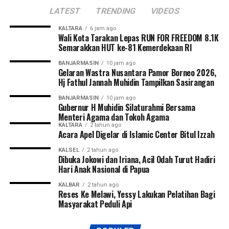
LATEST
TRENDING
VIDEOS
KALTARA
6 jam ago
Wali Kota Tarakan Lepas RUN FOR FREEDOM 8.1K
Semarakkan HUT ke-81 Kemerdekaan RI
BANJARMASIN
10 jam ago
Gelaran Wastra Nusantara Pamor Borneo 2026,
Hj Fathul Jannah Muhidin Tampilkan Sasirangan
BANJARMASIN
10 jam ago
Gubernur H Muhidin Silaturahmi Bersama
Menteri Agama dan Tokoh Agama
KALTARA
2 tahun ago
Acara Apel Digelar di Islamic Center Bitul Izzah
KALSEL
2 tahun ago
Dibuka Jokowi dan Iriana, Acil Odah Turut Hadiri
Hari Anak Nasional di Papua
KALBAR
2 tahun ago
Reses Ke Melawi, Yessy Lakukan Pelatihan Bagi
Masyarakat Peduli Api