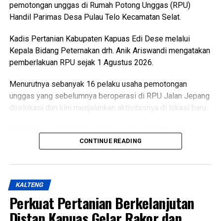
pemotongan unggas di Rumah Potong Unggas (RPU)
Handil Parimas Desa Pulau Telo Kecamatan Selat.
Kadis Pertanian Kabupaten Kapuas Edi Dese melalui
Kepala Bidang Peternakan drh. Anik Ariswandi mengatakan
pemberlakuan RPU sejak 1 Agustus 2026.
Menurutnya sebanyak 16 pelaku usaha pemotongan
unggas yang sebelumnya beroperasi di RPU Jalan Jepang
direlokasi dan kini menjalankan aktivitasnya di lokasi baru.
“Relokasi itu dilakukan sebagai upaya meningkatkan
kualitas pelayanan sekaligus menghadirkan fasilitas
CONTINUE READING
pemotongan unggas yang lebih higienis aman dan ramah
lingkungan,” katanya Kamis (6/8/2026).
KALTENG
Ia menjelaskan terkait kondisi RPU lama sudah tidak lagi
Perkuat Pertanian Berkelanjutan
layak digunakan karena kondisi bangunan dan fasilitas
pendukung dinilai tidak memadai selain sistem
Distan Kapuas Gelar Rakor dan