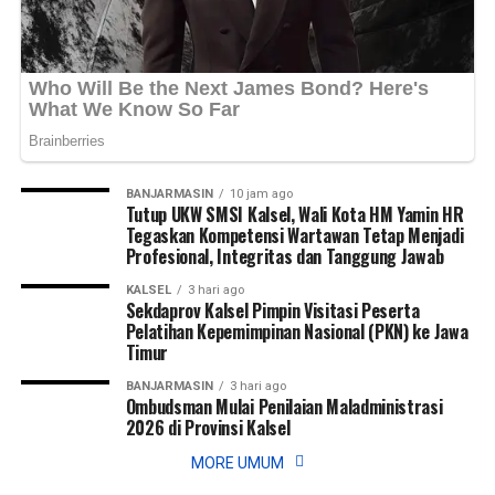
Views:
Views:
30
39
Bagikan ke
Bagikan ke
WhatsApp
WhatsApp
0
0
Facebook
Facebook
0
0
Messenger
Messenger
0
0
Twitter/X
Twitter/X
0
0
BANJARMASIN
10 jam ago
Tutup UKW SMSI Kalsel, Wali Kota HM Yamin HR
Tegaskan Kompetensi Wartawan Tetap Menjadi
Profesional, Integritas dan Tanggung Jawab
KALSEL
3 hari ago
Sekdaprov Kalsel Pimpin Visitasi Peserta
Pelatihan Kepemimpinan Nasional (PKN) ke Jawa
Timur
BANJARMASIN
3 hari ago
Ombudsman Mulai Penilaian Maladministrasi
2026 di Provinsi Kalsel
MORE UMUM