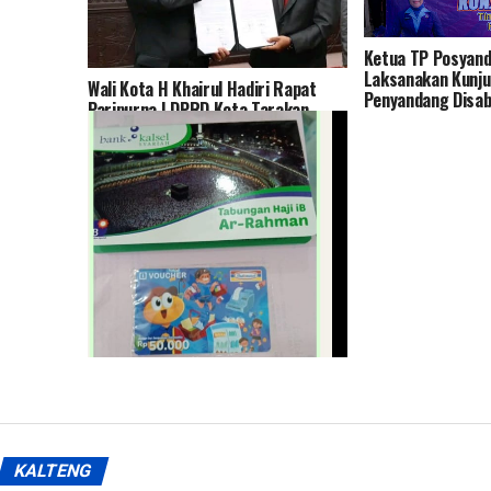
Ketua TP Posyan
Laksanakan Kunju
Wali Kota H Khairul Hadiri Rapat
Penyandang Disabi
Paripurna I DPRD Kota Tarakan
Timur
Akhirnya Saya Memiliki Tabungan
Haji, Terima Kasih Bank Kalsel
Syariah – Oleh: Muhammad Junaidi
Nasri (MAHAJUNA)
KALTENG