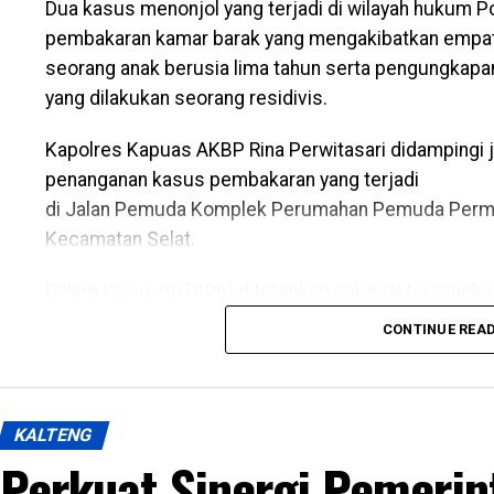
Dua kasus menonjol yang terjadi di wilayah hukum P
pembakaran kamar barak yang mengakibatkan empat
seorang anak berusia lima tahun serta pengungkap
yang dilakukan seorang residivis.
Kapolres Kapuas AKBP Rina Perwitasari didampingi 
penanganan kasus pembakaran yang terjadi
di Jalan Pemuda Komplek Perumahan Pemuda Permai
Kecamatan Selat.
Dalam kasus itu D(26) ditetapkan sebagai tersangk
barak tempat kekasihnya sekitar pukul 23.30 WIB M
CONTINUE REA
Kapolres mengatakan kasus tersebut ditangani berd
LP/B/32/VII/2026/SPKT/Polres Kapuas/Polda Kalima
KALTENG
Berdasarkan hasil penyelidikan aksi nekat itu dipic
Perkuat Sinergi Pemerin
kekasihnya Rah (26). Perselisihan keduanya telah b