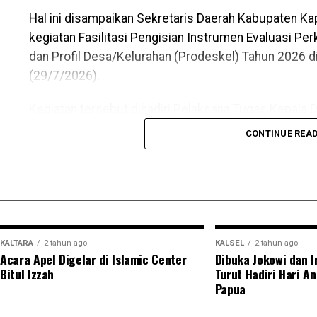
Hal ini disampaikan Sekretaris Daerah Kabupaten K
kegiatan Fasilitasi Pengisian Instrumen Evaluasi P
dan Profil Desa/Kelurahan (Prodeskel) Tahun 2026 d
(29/7/2026).
Kegiatan tersebut dihadiri Pelaksana Tugas Kepala
(PMD) Kabupaten Kapuas Perry Noah para camat kep
CONTINUE REA
desa dan kelurahan serta Tim PROAKTIF sebagai fasil
Sekda Kapuas Usis I Sangkai menegaskan Prodeske
administrasi.
Ia mengatakan kedua instrumen itu menjadi alat str
KALTARA
2 tahun ago
KALSEL
2 tahun ago
hingga tingkat perkembangan desa dan kelurahan se
Acara Apel Digelar di Islamic Center
Dibuka Jokowi dan I
pembangunan.
Bitul Izzah
Turut Hadiri Hari An
Papua
“Dalam hal ini terkait data yang akurat aktual terinte