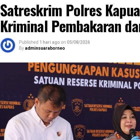
Satreskrim Polres Kapu
Ia mengatakan keberhasilan implementasi Posyand
seluruh pihak mulai dari pemerintah daerah pemeri
Kriminal Pembakaran d
kesehatan kader Posyandu hingga masyarakat.
“Oleh karena itu sinergi lintas sektor menjadi kunci
sosial dapat dideteksi sejak dini serta ditangani seca
Published
1 hari ago
on
05/08/2026
By
adminsuaraborneo
Lebih lanjut ia mengatakan melalui kegiatan terse
Kapuas juga memperkuat koordinasi.
“Dalam hal ini dengan pemerintah kecamatan pemer
daerah terkait penanganan kasus sosial di masyara
rentan dapat dilakukan secara berkesinambungan,” u
(Ujg/SB)
Views:
18
Bagikan ke