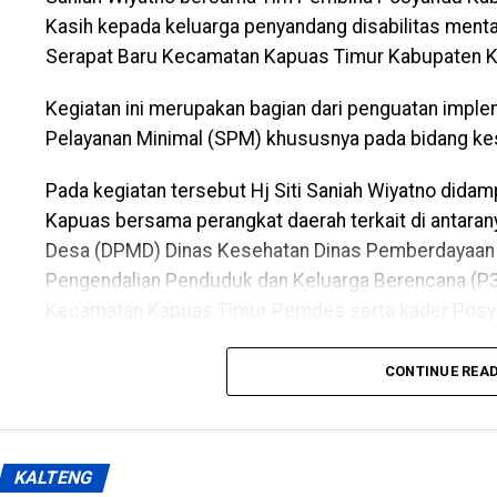
Kasih kepada keluarga penyandang disabilitas mental 
Serapat Baru Kecamatan Kapuas Timur Kabupaten K
Kegiatan ini merupakan bagian dari penguatan impl
Pelayanan Minimal (SPM) khususnya pada bidang kes
Pada kegiatan tersebut Hj Siti Saniah Wiyatno did
Kapuas bersama perangkat daerah terkait di antara
Desa (DPMD) Dinas Kesehatan Dinas Pemberdayaan
Pengendalian Penduduk dan Keluarga Berencana (P
Kecamatan Kapuas Timur Pemdes serta kader Posy
Menurutnya kunjungan kasih ini merupakan bentuk p
CONTINUE REA
masyarakat yang tergolong rentan sekaligus mempe
yang kini tidak hanya berfokus pada pelayanan keseh
enam bidang Standar Pelayanan Minimal.
KALTENG