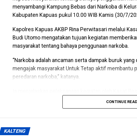
menyambangi Kampung Bebas dari Narkoba di Kelura
Kabupaten Kapuas pukul 10.00 WIB Kamis (30/7/20
Kapolres Kapuas AKBP Rina Perwitasari melalui Ka
Budi Utomo mengatakan tujuan kegiatan memberik
masyarakat tentang bahaya penggunaan narkoba.
“Narkoba adalah ancaman serta dampak buruk yang di
mengajak masyarakat Untuk Tetap aktif membantu p
peredaran narkoba,” katanya.
Ia menjelaskan pelaksanaan kegiatan oleh Kasat R
Satresnarkoba Polres Kapuas Kanit 1 Satresnarkoba
CONTINUE REA
Satresnarkoba.
“Adapun sasaran kegiatan lurah tokoh masyarakat t
masyarakat Kelurahan Selat Utara dengan melakuka
KALTENG