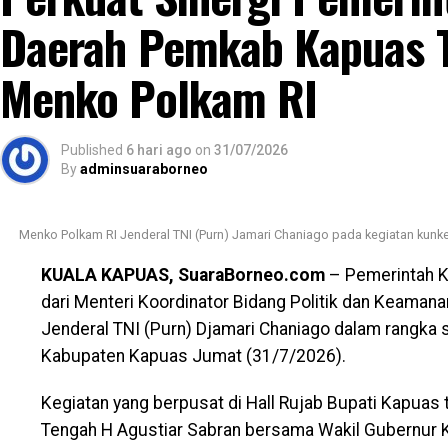
disertai ancaman akan membakar kamar barak.
Daerah Pemkab Kapuas 
“Malam kejadian tersangka sempat datang ke lokasi
Menko Polkam RI
Namun usai kembali dari menonton pertandingan final
karena kembali terlibat cekcok dengan korban,” kata
Published
6 hari ago
on
31/07/2026
Nah saat pintu kamar dikunci dari dalam tersangka
By
adminsuaraborneo
kemudian masuk sambil merusak sejumlah barang d
Menko Polkam RI Jenderal TNI (Purn) Jamari Chaniago pada kegiatan kunke
Tak lama kemudian tersangka diduga menyiramkan seki
lantai kamar dan barang-barang milik korban sebel
KUALA KAPUAS, SuaraBorneo.com
– Pemerintah 
kobaran api.
dari Menteri Koordinator Bidang Politik dan Keaman
Jenderal TNI (Purn) Djamari Chaniago dalam rangka s
Akibat kebakaran tersebut empat orang mengalami lu
Kabupaten Kapuas Jumat (31/7/2026).
dan Am(25). Selain korban luka sejumlah barang berh
pakaian tas dan satu unit iPhone 12 Pro Max.
Kegiatan yang berpusat di Hall Rujab Bupati Kapuas 
Tengah H Agustiar Sabran bersama Wakil Gubernur 
“Motif pembakaran dipicu rasa kesal tersangka sete