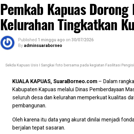
Pemkab Kapuas Dorong 
bebas narkoba untuk melakukan deteksi dini,” jelasn
Kasat Narkoba melanjutkan dalam kegiatan melakuka
Kelurahan Tingkatkan Ku
di tingkat RT di Kelurahan Selat Utara dalam rangka 
“Selama kegiatan berlangsung dalam keadaan aman
Published
1 minggu ago
on
30/07/2026
program dan dokumen terlampir,” ujarnya. (Ujg/SB)
By
adminsuaraborneo
Views:
29
Sekda Kapuas Usis I Sangkai foto bersama pada kegiatan Fasilitasi Pengi
Bagikan ke
KUALA KAPUAS, SuaraBorneo.com
– Dalam rangka
WhatsApp
0
Facebook
0
Messe
Kabupaten Kapuas melalui Dinas Pemberdayaan Ma
seluruh desa dan kelurahan memperkuat kualitas da
pembangunan.
Oleh karena itu data yang akurat dinilai menjadi fo
berjalan tepat sasaran.