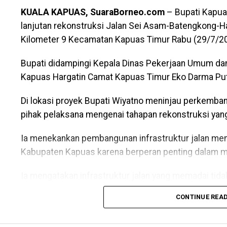
mempersiapkan kontingen Kabupaten Kapuas mengha
KUALA KAPUAS, SuaraBorneo.com
– Bupati Kapua
mendatang. (Ujg/SB)
lanjutan rekonstruksi Jalan Sei Asam-Batengkong-Ha
Kilometer 9 Kecamatan Kapuas Timur Rabu (29/7/2
Views:
30
Bagikan ke
Bupati didampingi Kepala Dinas Pekerjaan Umum d
Kapuas Hargatin Camat Kapuas Timur Eko Darma Putr
WhatsApp
0
Facebook
0
Messe
Di lokasi proyek Bupati Wiyatno meninjau perkemba
pihak pelaksana mengenai tahapan rekonstruksi yan
Ia menekankan pembangunan infrastruktur jalan menj
Kabupaten Kapuas karena berperan penting dalam me
Ia mengatakan infrastruktur jalan yang memadai tid
masyarakat tetapi juga mendukung aktivitas ekono
CONTINUE REA
“Dalam hal ini kami ingin memastikan pekerjaan rekon
spesifikasi teknis dan dapat diselesaikan tepat wa