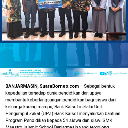
Pada sektor ekonomi rakyat turut digenjot melalui gelaran
Kalsel Expo dengan memprioritaskan lapak bagi pelaku
usaha kecil.
Produk halal khas daerah bakal dipajang untuk memicu
perputaran uang dan membuka jalan kerja sama dagang.
Selain itu, pemerintah provinsi mengharapkan perputaran
modal di area pameran kali ini mampu melampaui capaian
tahun sebelumnya.
“Nilai transaksi dipacu agar pendapatan para pedagang
BANJARMASIN, SuaraBorneo.com
– Sebagai bentuk
kecil meningkat drastis selama kegiatan berlangsung,”
kepedulian terhadap dunia pendidikan dan upaya
pungkasnya.
membantu keberlangsungan pendidikan bagi siswa dari
keluarga kurang mampu, Bank Kalsel melalui Unit
Tamu undangan dari jajaran kementerian hingga perwakilan
Pengumpul Zakat (UPZ) Bank Kalsel menyalurkan bantuan
dewan pusat juga dijadwalkan hadir memeriahkan suasana.
Program Pendidikan kepada 54 siswa dan siswi SMK
Maestro Islamic School Banjarmasin yang tergolong