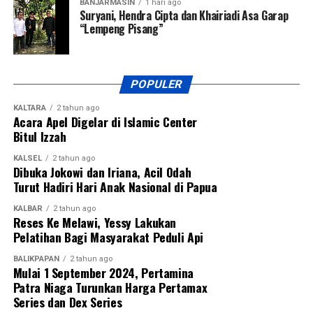
BANJARMASIN
1 hari ago
Mobile sebagai kanal pengaduan bagi pelanggan dan
Suryani, Hendra Cipta dan Khairiadi Asa Garap
“Lempeng Pisang”
masyarakat, serta mengupayakan kompensasi untuk
konsumen yang terdampak. [ad/sb]
Views:
59
POPULER
Bagikan ke
KALTARA
2 tahun ago
Acara Apel Digelar di Islamic Center
Bitul Izzah
WhatsApp
0
Facebook
0
KALSEL
2 tahun ago
Messenger
0
Twitter/X
0
Dibuka Jokowi dan Iriana, Acil Odah
Turut Hadiri Hari Anak Nasional di Papua
KALBAR
2 tahun ago
Reses Ke Melawi, Yessy Lakukan
Pelatihan Bagi Masyarakat Peduli Api
BALIKPAPAN
2 tahun ago
Mulai 1 September 2024, Pertamina
Patra Niaga Turunkan Harga Pertamax
Series dan Dex Series