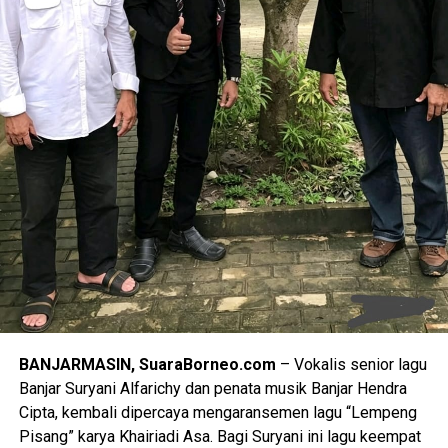
kepatuhan, manajemen risiko dan budaya pelayanan publik.
Semua pihak wajib berkomitmen menjaga integritas dan
meningkatkan kompetensi agar masyarakat puas dan
percaya dengan layanan yang diberikan. Hasilnya adalah
ikhtiar kebermanfaatan, bahwa ada ruang-ruang perbaikan
yang patut diatensi dan ditindaklanjuti, serta ada aspek-
aspek positif atau kekuatan yang perlu terus dipertahankan
dan ditingkatkan, seperti hadirnya layanan yang lebih
mudah, cepat, transparan dan berkeadilan bagi
masyarakat”, tegas Syafrida.
Syafrida juga menyampaikan bahwa melalui kegiatan
_Entry Meeting_ ini diharapkan seluruh instansi pelayanan
publik di Kalsel memiliki pemahaman yang komprehensif
mengenai teknis penilaian maladministrasi tahun 2026,
BANJARMASIN, SuaraBorneo.com
– Vokalis senior lagu
termasuk aspek, tahapan, metode dan hasil penilaian.
Banjar Suryani Alfarichy dan penata musik Banjar Hendra
Diyakini dengan Opini Ombudsman RI akan berkontribusi
Cipta, kembali dipercaya mengaransemen lagu “Lempeng
terhadap perbaikan sistem dan peningkatan mutu
Pisang” karya Khairiadi Asa. Bagi Suryani ini lagu keempat