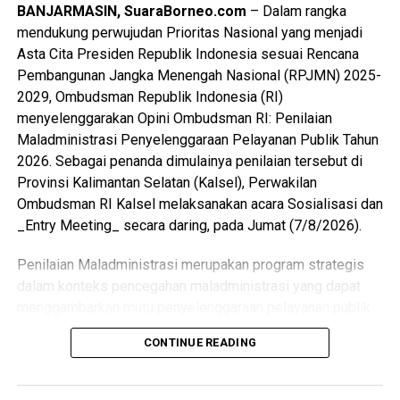
BANJARMASIN, SuaraBorneo.com
– Dalam rangka
mendukung perwujudan Prioritas Nasional yang menjadi
Asta Cita Presiden Republik Indonesia sesuai Rencana
Pembangunan Jangka Menengah Nasional (RPJMN) 2025-
2029, Ombudsman Republik Indonesia (RI)
menyelenggarakan Opini Ombudsman RI: Penilaian
Maladministrasi Penyelenggaraan Pelayanan Publik Tahun
2026. Sebagai penanda dimulainya penilaian tersebut di
Provinsi Kalimantan Selatan (Kalsel), Perwakilan
Ombudsman RI Kalsel melaksanakan acara Sosialisasi dan
_Entry Meeting_ secara daring, pada Jumat (7/8/2026).
Penilaian Maladministrasi merupakan program strategis
dalam konteks pencegahan maladministrasi yang dapat
menggambarkan mutu penyelenggaraan pelayanan publik
dan merekam tingkat kepercayaan masyarakat terhadap
CONTINUE READING
penyelenggara. Adapun yang menjadi aspek penilaian
adalah Kualitas Pelayanan yang terdiri dari 4 Dimensi
(Input, Proses, Output, Pengaduan) dan Kepercayaan