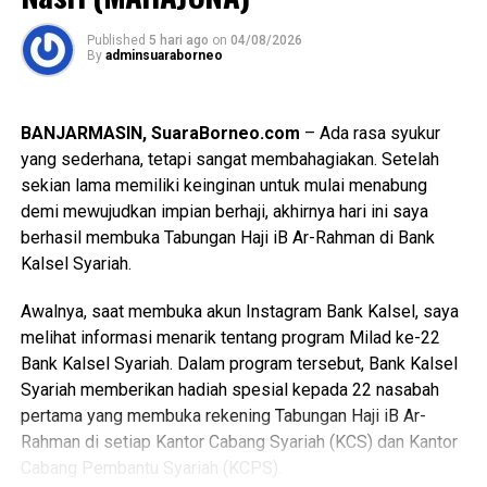
Messenger
0
Twitter/X
0
karyawan/ti Bank Kalsel. Bantuan pendidikan ini diharapkan
Published
5 hari ago
on
04/08/2026
dapat meringankan beban biaya pendidikan para siswa
By
adminsuaraborneo
penerima manfaat sekaligus membantu mereka untuk
tetap memperoleh kesempatan belajar dengan baik.
BANJARMASIN, SuaraBorneo.com
– Ada rasa syukur
Penyaluran bantuan ini merupakan bagian dari komitmen
yang sederhana, tetapi sangat membahagiakan. Setelah
UPZ Bank Kalsel dalam Program Pendidikan, sebagai
sekian lama memiliki keinginan untuk mulai menabung
salah satu bentuk pendayagunaan dana zakat, infak, dan
demi mewujudkan impian berhaji, akhirnya hari ini saya
sedekah yang diarahkan untuk memberikan manfaat nyata
berhasil membuka Tabungan Haji iB Ar-Rahman di Bank
kepada masyarakat yang membutuhkan, khususnya dalam
Kalsel Syariah.
mendukung peningkatan akses terhadap pendidikan.
Awalnya, saat membuka akun Instagram Bank Kalsel, saya
“Melalui bantuan tersebut, para siswa(i) penerima manfaat
melihat informasi menarik tentang program Milad ke-22
diharapkan dapat lebih fokus mengikuti proses
Bank Kalsel Syariah. Dalam program tersebut, Bank Kalsel
pembelajaran tanpa harus terlalu terbebani oleh
Syariah memberikan hadiah spesial kepada 22 nasabah
keterbatasan ekonomi keluarga. Pendidikan menjadi salah
pertama yang membuka rekening Tabungan Haji iB Ar-
satu instrumen penting dalam meningkatkan kualitas
Rahman di setiap Kantor Cabang Syariah (KCS) dan Kantor
sumber daya manusia sekaligus membuka peluang bagi
Cabang Pembantu Syariah (KCPS).
generasi muda untuk memiliki masa depan yang lebih baik.