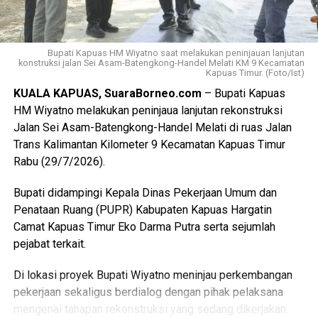
sehingga kualitas vokal dirigen dan pembinaan paduan
Views:
24
suara gerejawi terus meningkat,” katanya.
Bagikan ke
Kemudian menurutnya rangkaian kegiatan diharapkan
Bupati Kapuas HM Wiyatno saat melakukan peninjauan lanjutan
konstruksi jalan Sei Asam-Batengkong-Handel Melati KM 9 Kecamatan
mampu memperkuat konsolidasi organisasi LPPD
Kapuas Timur. (Foto/Ist)
WhatsApp
0
Facebook
0
meningkatkan kompetensi para pembina serta menjadi
KUALA KAPUAS, SuaraBorneo.com
– Bupati Kapuas
fondasi dalam mempersiapkan kontingen Kabupaten
Messenger
0
Twitter/X
0
HM Wiyatno melakukan peninjaua lanjutan rekonstruksi
Kapuas menghadapi berbagai ajang Pesparawi di masa
Jalan Sei Asam-Batengkong-Handel Melati di ruas Jalan
mendatang. (Ujg/SB)
Trans Kalimantan Kilometer 9 Kecamatan Kapuas Timur
Rabu (29/7/2026).
Views:
30
Bagikan ke
Bupati didampingi Kepala Dinas Pekerjaan Umum dan
Penataan Ruang (PUPR) Kabupaten Kapuas Hargatin
Camat Kapuas Timur Eko Darma Putra serta sejumlah
WhatsApp
0
Facebook
0
pejabat terkait.
Messenger
0
Twitter/X
0
Di lokasi proyek Bupati Wiyatno meninjau perkembangan
pekerjaan sekaligus berdialog dengan pihak pelaksana
mengenai tahapan rekonstruksi yang sedang dikerjakan.