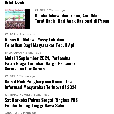
Bitul Izzah
KALSEL
2 tahun ago
Dibuka Jokowi dan Iriana, Acil Odah
Turut Hadiri Hari Anak Nasional di Papua
KALBAR
2 tahun ago
Reses Ke Melawi, Yessy Lakukan
Pelatihan Bagi Masyarakat Peduli Api
BALIKPAPAN
2 tahun ago
Mulai 1 September 2024, Pertamina
Patra Niaga Turunkan Harga Pertamax
Series dan Dex Series
KALSEL
2 tahun ago
Kalsel Raih Penghargaan Komunitas
Informasi Masyarakat Terinovatif 2024
KRIMINAL-HUKUM
1 tahun ago
Sat Narkoba Polres Sergai Ringkus PNS
Pemko Tebing Tinggi Bawa Sabu
JAKARTA
2 tahun ago