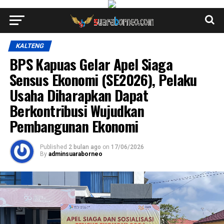
KALTENG
BPS Kapuas Gelar Apel Siaga
Sensus Ekonomi (SE2026), Pelaku
Usaha Diharapkan Dapat
Berkontribusi Wujudkan
Pembangunan Ekonomi
Published
2 bulan ago
on
17/06/2026
By
adminsuaraborneo