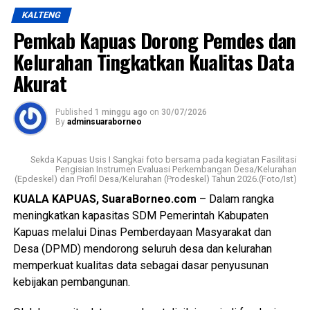
Ia menjelaskan pelaksanaan kegiatan oleh Kasat
KALTENG
Resnarkoba Polres Kapuas KBO Satresnarkoba Polres
Pemkab Kapuas Dorong Pemdes dan
Kapuas Kanit 1 Satresnarkoba Polres Kapuas serta
anggota Satresnarkoba.
Kelurahan Tingkatkan Kualitas Data
Akurat
“Adapun sasaran kegiatan lurah tokoh masyarakat tokoh
pemuda tokoh masyarakat serta masyarakat Kelurahan
Published
1 minggu ago
on
30/07/2026
Selat Utara dengan melakukan Koordinasi dengan posko
By
adminsuaraborneo
kampung bebas narkoba untuk melakukan deteksi dini,”
jelasnya.
Sekda Kapuas Usis I Sangkai foto bersama pada kegiatan Fasilitasi
Pengisian Instrumen Evaluasi Perkembangan Desa/Kelurahan
(Epdeskel) dan Profil Desa/Kelurahan (Prodeskel) Tahun 2026.(Foto/Ist)
Kasat Narkoba melanjutkan dalam kegiatan melakukan
Koordinasi Lomba Yel-Yel Anti Narkoba di tingkat RT di
KUALA KAPUAS, SuaraBorneo.com
– Dalam rangka
Kelurahan Selat Utara dalam rangka memperingati HUT RI.
meningkatkan kapasitas SDM Pemerintah Kabupaten
Kapuas melalui Dinas Pemberdayaan Masyarakat dan
“Selama kegiatan berlangsung dalam keadaan aman
Desa (DPMD) mendorong seluruh desa dan kelurahan
kondusif warga antusias mendukung program dan
memperkuat kualitas data sebagai dasar penyusunan
dokumen terlampir,” ujarnya. (Ujg/SB)
kebijakan pembangunan.
Views:
29