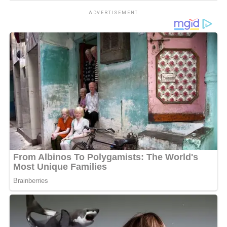
pembangunan infrastruktur penguatan konektivitas
ADVERTISEMENT
ekonomi serta mengurangi keterisolasian wilayah.
Sementara itu Plt Kadis PMD Kabupaten Kapuas Perry
Noah mengatakan kegiatan fasilitasi digelar karena masih
terdapat desa dan kelurahan yang belum menyelesaikan
penginputan data Prodeskel dan Epdeskel Tahun 2026.
Menurutnya kondisi tersebut dipengaruhi keterbatasan
kemampuan teknis operator dan adanya pergantian
petugas di sejumlah desa maupun kelurahan.
Maka itu mengatasi persoalan tersebut DPMD
mengembangkan inovasi PROAKTIF atau Profil
Desa/Kelurahan yang Akurat Aktual Terintegrasi dan
Partisipatif dengan melibatkan pemerintah desa kelurahan
kecamatan hingga DPMD dalam proses pemutakhiran dan
validasi data.