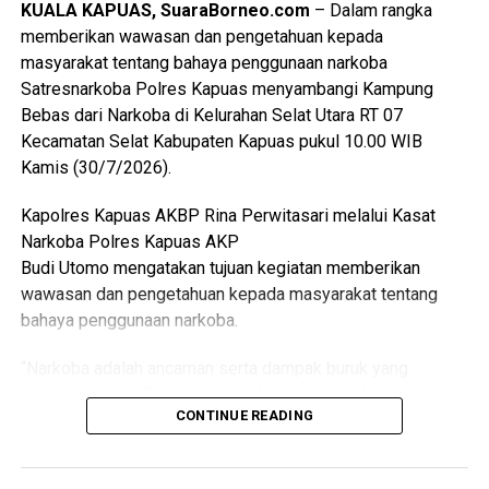
KUALA KAPUAS, SuaraBorneo.com
– Dalam rangka
yang dibangun memiliki daya tahan yang baik dan dapat
memberikan wawasan dan pengetahuan kepada
dimanfaatkan masyarakat dalam jangka panjang,” ujarnya.
masyarakat tentang bahaya penggunaan narkoba
(Ujg/SB)
Satresnarkoba Polres Kapuas menyambangi Kampung
Bebas dari Narkoba di Kelurahan Selat Utara RT 07
Views:
30
Kecamatan Selat Kabupaten Kapuas pukul 10.00 WIB
Bagikan ke
Kamis (30/7/2026).
Kapolres Kapuas AKBP Rina Perwitasari melalui Kasat
WhatsApp
0
Facebook
0
Narkoba Polres Kapuas AKP
Budi Utomo mengatakan tujuan kegiatan memberikan
Messenger
0
Twitter/X
0
wawasan dan pengetahuan kepada masyarakat tentang
bahaya penggunaan narkoba.
“Narkoba adalah ancaman serta dampak buruk yang
ditimbulkannya. Oleh karena itu kami mengajak masyarakat
CONTINUE READING
Untuk Tetap aktif membantu pihak kepolisian dalam
mencegah peredaran narkoba,” katanya.