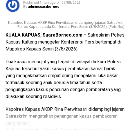
Published
1 hari ago
on
05/08/2026
pada pelayanan kesehatan ibu dan anak, tetapi juga
By
adminsuaraborneo
mencakup enam bidang Standar Pelayanan Minimal.
Kapolres Kapuas AKBP Rina Perwitasari didampingi jajaran Satreskrim
Ia mengatakan keberhasilan implementasi Posyandu 6
Polres Kapuas pada Konferensi Pers Senin (3/8/2026). (Foto/Ist)
Bidang SPM memerlukan kolaborasi seluruh pihak mulai
KUALA KAPUAS, SuaraBorneo.com
– Satreskrim Polres
dari pemerintah daerah pemerintah kecamatan pemerintah
Kapuas Kalteng menggelar Konferensi Pers bertempat di
desa tenaga kesehatan kader Posyandu hingga
Mapolres Kapuas Senin (3/8/2026).
masyarakat.
Dua kasus menonjol yang terjadi di wilayah hukum Polres
“Oleh karena itu sinergi lintas sektor menjadi kunci agar
Kapuas tersebut yakni kasus pembakaran kamar barak
berbagai persoalan kesehatan dan sosial dapat dideteksi
yang mengakibatkan empat orang mengalami luka bakar
sejak dini serta ditangani secara cepat dan tepat, ” katanya.
termasuk seorang anak berusia lima tahun serta
pengungkapan kasus pencurian dengan pemberatan yang
Lebih lanjut ia mengatakan melalui kegiatan tersebut Tim
dilakukan seorang residivis.
Pembina Posyandu Kabupaten Kapuas juga memperkuat
koordinasi.
Kapolres Kapuas AKBP Rina Perwitasari didampingi jajaran
Satreskrim mengatakan penanganan kasus pembakaran
“Dalam hal ini dengan pemerintah kecamatan pemerintah
yang terjadi
desa puskesmas dan perangkat daerah terkait penanganan