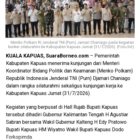
menonton pertandingan final Piala Dunia ia kembali
mendatangi barak karena kembali terlibat cekcok dengan
korban,” katanya.
Nah saat pintu kamar dikunci dari dalam tersangka
menggedor hingga mendobrak pintu kemudian masuk
Menko Polkam RI Jenderal TNI (Purn) Jamari Chaniago pada kegiatan
kunker silaturahmi ke Kabupaten Kapuas Jumat (31/7/2026). (Foto/Ist)
sambil merusak sejumlah barang dan melanjutkan
KUALA KAPUAS, SuaraBorneo.com
– Pemerintah
pertengkaran.
Kabupaten Kapuas menerima kunjungan dari Menteri
Tak lama kemudian tersangka diduga menyiramkan sekitar
Koordinator Bidang Politik dan Keamanan (Menko Polkam)
satu liter BBM jenis pertalite ke lantai kamar dan barang-
Republik Indonesia Jenderal TNI (Purn) Djamari Chaniago
barang milik korban sebelum menyalakan korek api yang
dalam rangka silaturahmi sekaligus kunjungan kerja ke
memicu kobaran api.
Kabupaten Kapuas Jumat (31/7/2026).
Akibat kebakaran tersebut empat orang mengalami luka
Kegiatan yang berpusat di Hall Rujab Bupati Kapuas
bakar, yakni Rah (26) Muh(5) Len (26) dan Am(25). Selain
tersebut dihadiri Gubernur Kalimantan Tengah H Agustiar
korban luka sejumlah barang berharga ikut hangus terbakar
Sabran bersama Wakil Gubernur Kalteng H Edy Pratowo
di antaranya pakaian tas dan satu unit iPhone 12 Pro Max.
Bupati Kapuas HM Wiyatno Wakil Bupati Kapuas Dodo
Forkopimda.