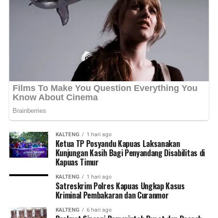
“Kami ingin seluruh data desa
dan kelurahan dapat diinput secara akurat sehingga mampu
menggambarkan kondisi riil sebagai dasar penilaian
perkembangan desa,” ujarnya. (Ujg/SB)
Views:
28
Bagikan ke
WhatsApp
0
Facebook
0
Messenger
0
Twitter/X
0
KALTENG
1 hari ago
Ketua TP Posyandu Kapuas Laksanakan
Kunjungan Kasih Bagi Penyandang Disabilitas di
Kapuas Timur
KALTENG
1 hari ago
Satreskrim Polres Kapuas Ungkap Kasus
Kriminal Pembakaran dan Curanmor
KALTENG
6 hari ago