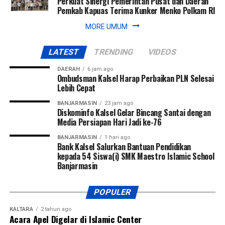
Perkuat Sinergi Pemerintah Pusat dan Daerah
Pemkab Kapuas Terima Kunker Menko Polkam RI
MORE UMUM
LATEST
TRENDING
VIDEOS
DAERAH
6 jam ago
Ombudsman Kalsel Harap Perbaikan PLN Selesai
Lebih Cepat
BANJARMASIN
23 jam ago
Diskominfo Kalsel Gelar Bincang Santai dengan
Media Persiapan Hari Jadi ke-76
BANJARMASIN
1 hari ago
Bank Kalsel Salurkan Bantuan Pendidikan
kepada 54 Siswa(i) SMK Maestro Islamic School
Banjarmasin
POPULER
KALTARA
2 tahun ago
Acara Apel Digelar di Islamic Center