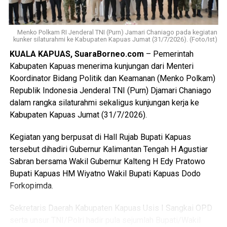
Nah saat pintu kamar dikunci dari dalam tersangka
menggedor hingga mendobrak pintu kemudian masuk
Menko Polkam RI Jenderal TNI (Purn) Jamari Chaniago pada kegiatan
kunker silaturahmi ke Kabupaten Kapuas Jumat (31/7/2026). (Foto/Ist)
sambil merusak sejumlah barang dan melanjutkan
KUALA KAPUAS, SuaraBorneo.com
– Pemerintah
pertengkaran.
Kabupaten Kapuas menerima kunjungan dari Menteri
Tak lama kemudian tersangka diduga menyiramkan sekitar
Koordinator Bidang Politik dan Keamanan (Menko Polkam)
satu liter BBM jenis pertalite ke lantai kamar dan barang-
Republik Indonesia Jenderal TNI (Purn) Djamari Chaniago
barang milik korban sebelum menyalakan korek api yang
dalam rangka silaturahmi sekaligus kunjungan kerja ke
memicu kobaran api.
Kabupaten Kapuas Jumat (31/7/2026).
Akibat kebakaran tersebut empat orang mengalami luka
Kegiatan yang berpusat di Hall Rujab Bupati Kapuas
bakar, yakni Rah (26) Muh(5) Len (26) dan Am(25). Selain
tersebut dihadiri Gubernur Kalimantan Tengah H Agustiar
korban luka sejumlah barang berharga ikut hangus terbakar
Sabran bersama Wakil Gubernur Kalteng H Edy Pratowo
di antaranya pakaian tas dan satu unit iPhone 12 Pro Max.
Bupati Kapuas HM Wiyatno Wakil Bupati Kapuas Dodo
Forkopimda.
“Motif pembakaran dipicu rasa kesal tersangka setelah
dituduh berselingkuh dan hubungan asmaranya dengan
Sekretaris Daerah Kabupaten Kapuas Usis I Sangkai OPD
korban berakhir,” jelasnya.
serta unsur TNI/Polri hadir pula sejumlah Bupati/Wakil