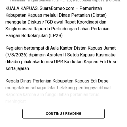
Pertanian Pangan Berkelanjutan (LP2B) Kabupaten Kapuas. (Foto/Ist)
“Pemerintah Kabupaten Kapuas berharap proses
KUALA KAPUAS, SuaraBorneo.com – Pemerintah
pemotongan unggas dapat berlangsung lebih tertata
Kabupaten Kapuas melalui Dinas Pertanian (Distan)
memenuhi standar kesehatan masyarakat serta
menggelar Diskusi/FGD awal Rapat Koordinasi dan
menghasilkan produk unggas yang lebih bersih serta aman
Singkronisasi Raperda Perlindungan Lahan Pertanian
dikonsumsi,” ujarnya. (Ujg/SB)
Pangan Berkelanjutan (LP2B).
Views:
16
Kegiatan bertempat di Aula Kantor Distan Kapuas Jumat
Bagikan ke
(7/8/2026) dipimpin Asisten II Setda Kapuas Kusmiatie
dihadiri pihak akademisi UPR Ka distan Kapuas Edi Dese
WhatsApp
0
Facebook
0
serta jajaran.
Kepala Dinas Pertanian Kabupaten Kapuas Edi Dese
Messenger
0
Twitter/X
0
mengatakan sebagai latar belakang pentingnya dibuat
Raperda karena alih fungsi lahan pertanian terus
meningkat.
“Penyusunan Raperda sebagai dasar perlindungan lahan
CONTINUE READING
pertanian,” katanya.