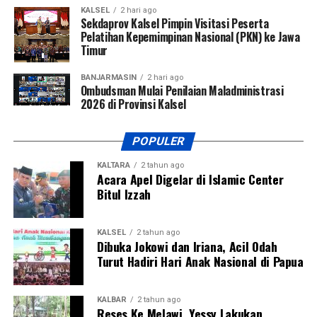
KALSEL
2 hari ago
Sekdaprov Kalsel Pimpin Visitasi Peserta
Pelatihan Kepemimpinan Nasional (PKN) ke Jawa
Timur
BANJARMASIN
2 hari ago
Ombudsman Mulai Penilaian Maladministrasi
2026 di Provinsi Kalsel
POPULER
KALTARA
2 tahun ago
Acara Apel Digelar di Islamic Center
Bitul Izzah
KALSEL
2 tahun ago
Dibuka Jokowi dan Iriana, Acil Odah
Turut Hadiri Hari Anak Nasional di Papua
KALBAR
2 tahun ago
Reses Ke Melawi, Yessy Lakukan