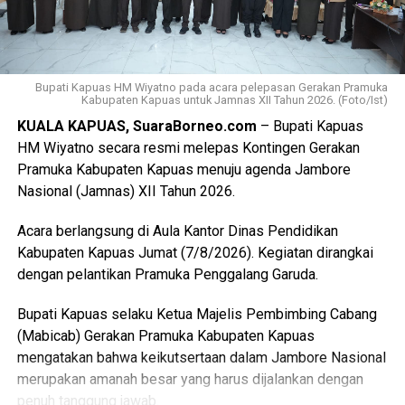
final LP2B data LCP2B menyempurnakan Raperda melalui
proses harmonisasi dan pembahasan DPRD,” ujarnya.
(Ujg/SB)
Bupati Kapuas HM Wiyatno pada acara pelepasan Gerakan Pramuka
Views:
15
Kabupaten Kapuas untuk Jamnas XII Tahun 2026. (Foto/Ist)
Bagikan ke
KUALA KAPUAS, SuaraBorneo.com
– Bupati Kapuas
HM Wiyatno secara resmi melepas Kontingen Gerakan
Pramuka Kabupaten Kapuas menuju agenda Jambore
WhatsApp
0
Facebook
0
Nasional (Jamnas) XII Tahun 2026.
Messenger
0
Twitter/X
0
Acara berlangsung di Aula Kantor Dinas Pendidikan
Kabupaten Kapuas Jumat (7/8/2026). Kegiatan dirangkai
dengan pelantikan Pramuka Penggalang Garuda.
Bupati Kapuas selaku Ketua Majelis Pembimbing Cabang
(Mabicab) Gerakan Pramuka Kabupaten Kapuas
mengatakan bahwa keikutsertaan dalam Jambore Nasional
merupakan amanah besar yang harus dijalankan dengan
penuh tanggung jawab.