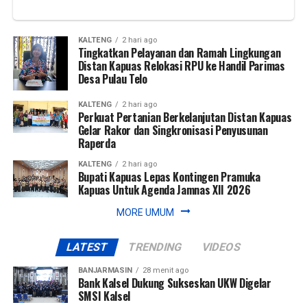
WhatsApp
0
Facebook
0
KALTENG
2 hari ago
Tingkatkan Pelayanan dan Ramah Lingkungan
Messenger
0
Twitter/X
0
Distan Kapuas Relokasi RPU ke Handil Parimas
Desa Pulau Telo
KALTENG
2 hari ago
Perkuat Pertanian Berkelanjutan Distan Kapuas
Gelar Rakor dan Singkronisasi Penyusunan
Raperda
KALTENG
2 hari ago
Bupati Kapuas Lepas Kontingen Pramuka
Kapuas Untuk Agenda Jamnas XII 2026
MORE UMUM
LATEST
TRENDING
VIDEOS
BANJARMASIN
28 menit ago
Bank Kalsel Dukung Sukseskan UKW Digelar
SMSI Kalsel