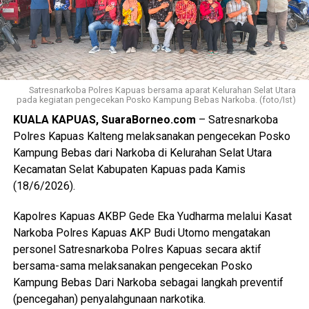
Satresnarkoba Polres Kapuas bersama aparat Kelurahan Selat Utara
pada kegiatan pengecekan Posko Kampung Bebas Narkoba. (foto/Ist)
KUALA KAPUAS, SuaraBorneo.com
– Satresnarkoba
Polres Kapuas Kalteng melaksanakan pengecekan Posko
Kampung Bebas dari Narkoba di Kelurahan Selat Utara
Kecamatan Selat Kabupaten Kapuas pada Kamis
(18/6/2026).
Kapolres Kapuas AKBP Gede Eka Yudharma melalui Kasat
Narkoba Polres Kapuas AKP Budi Utomo mengatakan
personel Satresnarkoba Polres Kapuas secara aktif
bersama-sama melaksanakan pengecekan Posko
Kampung Bebas Dari Narkoba sebagai langkah preventif
(pencegahan) penyalahgunaan narkotika.