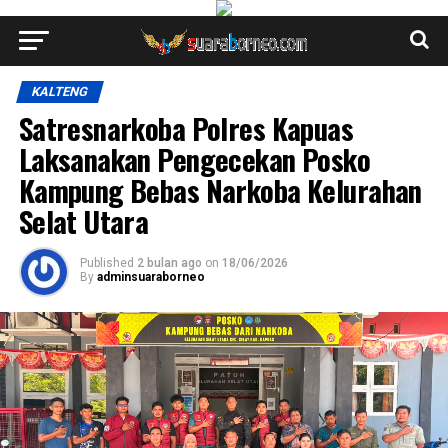
KALTENG
Satresnarkoba Polres Kapuas
Laksanakan Pengecekan Posko
Kampung Bebas Narkoba Kelurahan
Selat Utara
Published
2 bulan ago
on
18/06/2026
By
adminsuaraborneo