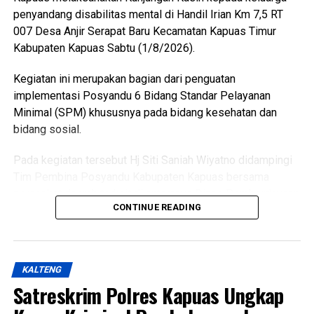
penyandang disabilitas mental di Handil Irian Km 7,5 RT
pendidikan dan pelatihan sebelum melaksanakan tugas
007 Desa Anjir Serapat Baru Kecamatan Kapuas Timur
pengibaran dan penurunan Duplikat Bendera Pusaka pada
Kabupaten Kapuas Sabtu (1/8/2026).
peringatan Hari Ulang Tahun Kemerdekaan Republik
Indonesia,” ujarnya. (Ujg/SB)
Kegiatan ini merupakan bagian dari penguatan
implementasi Posyandu 6 Bidang Standar Pelayanan
Views:
16
Minimal (SPM) khususnya pada bidang kesehatan dan
Bagikan ke
bidang sosial.
WhatsApp
0
Facebook
0
Pada kegiatan tersebut Hj Siti Saniah Wiyatno didampingi
Tim Pembina Posyandu Kabupaten Kapuas bersama
Messenger
0
Twitter/X
0
perangkat daerah terkait di antaranya Dinas Pemberdayaan
CONTINUE READING
Masyarakat dan Desa (DPMD) Dinas Kesehatan Dinas
Pemberdayaan Perempuan Perlindungan Anak
Pengendalian Penduduk dan Keluarga Berencana
(P3APPKB) Dinas Sosial Pemerintah Kecamatan Kapuas
KALTENG
Timur Pemdes serta kader Posyandu.
Satreskrim Polres Kapuas Ungkap
Menurutnya kunjungan kasih ini merupakan bentuk