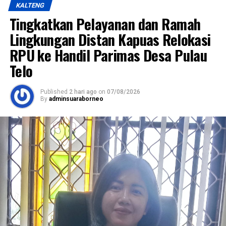
KALTENG
Tingkatkan Pelayanan dan Ramah
Lingkungan Distan Kapuas Relokasi
RPU ke Handil Parimas Desa Pulau
Telo
Published
2 hari ago
on
07/08/2026
By
adminsuaraborneo