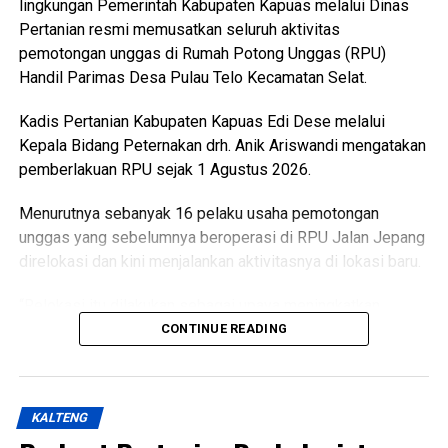
lingkungan Pemerintah Kabupaten Kapuas melalui Dinas
Pertanian resmi memusatkan seluruh aktivitas
pemotongan unggas di Rumah Potong Unggas (RPU)
Handil Parimas Desa Pulau Telo Kecamatan Selat.
Kadis Pertanian Kabupaten Kapuas Edi Dese melalui
Kepala Bidang Peternakan drh. Anik Ariswandi mengatakan
pemberlakuan RPU sejak 1 Agustus 2026.
Menurutnya sebanyak 16 pelaku usaha pemotongan
unggas yang sebelumnya beroperasi di RPU Jalan Jepang
direlokasi dan kini menjalankan aktivitasnya di lokasi baru.
“Relokasi itu dilakukan sebagai upaya meningkatkan
kualitas pelayanan sekaligus menghadirkan fasilitas
CONTINUE READING
pemotongan unggas yang lebih higienis aman dan ramah
lingkungan,” katanya Kamis (6/8/2026).
KALTENG
Ia menjelaskan terkait kondisi RPU lama sudah tidak lagi
layak digunakan karena kondisi bangunan dan fasilitas