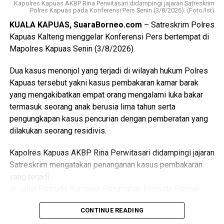
Kapolres Kapuas AKBP Rina Perwitasari didampingi jajaran Satreskrim
Polres Kapuas pada Konferensi Pers Senin (3/8/2026). (Foto/Ist)
“Dalam hal ini dengan pemerintah kecamatan pemerintah
KUALA KAPUAS, SuaraBorneo.com
– Satreskrim Polres
desa puskesmas dan perangkat daerah terkait penanganan
Kapuas Kalteng menggelar Konferensi Pers bertempat di
kasus sosial di masyarakat sehingga pelayanan kepada
Mapolres Kapuas Senin (3/8/2026).
kelompok rentan dapat dilakukan secara
berkesinambungan,” ujarnya.
Dua kasus menonjol yang terjadi di wilayah hukum Polres
(Ujg/SB)
Kapuas tersebut yakni kasus pembakaran kamar barak
yang mengakibatkan empat orang mengalami luka bakar
Views:
28
termasuk seorang anak berusia lima tahun serta
Bagikan ke
pengungkapan kasus pencurian dengan pemberatan yang
dilakukan seorang residivis.
WhatsApp
0
Facebook
0
Kapolres Kapuas AKBP Rina Perwitasari didampingi jajaran
Messenger
0
Twitter/X
0
Satreskrim mengatakan penanganan kasus pembakaran
yang terjadi
di Jalan Pemuda Komplek Perumahan Pemuda Permai
Blok F Kelurahan Selat Dalam Kecamatan Selat.
CONTINUE READING
Dalam kasus itu D(26) ditetapkan sebagai tersangka