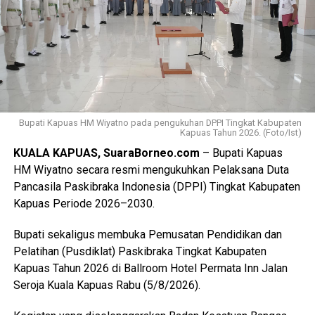
terdiri dari peserta, pembina, dan pendamping
diberangkatkan menuju Bumi Perkemahan dan Graha
Wisata (Buperta) Cibubur Jakarta, untuk mengikuti agenda
Jamnas pada 13–23 Agustus 2026.
“Mereka akan bergabung dengan Pramuka Penggalang se-
Indonesia menurut informasi juga hadir Pramuka se-Asia
Tenggara. Ini merupakan hal positif bagi perkembangan
Bupati Kapuas HM Wiyatno pada pengukuhan DPPI Tingkat Kabupaten
Kapuas Tahun 2026. (Foto/Ist)
anak-anak terutama duta Pramuka Kabupaten Kapuas,”
KUALA KAPUAS, SuaraBorneo.com
– Bupati Kapuas
ujarnya. (Ujg/SB)
HM Wiyatno secara resmi mengukuhkan Pelaksana Duta
Pancasila Paskibraka Indonesia (DPPI) Tingkat Kabupaten
Views:
16
Kapuas Periode 2026–2030.
Bagikan ke
Bupati sekaligus membuka Pemusatan Pendidikan dan
WhatsApp
0
Facebook
0
Pelatihan (Pusdiklat) Paskibraka Tingkat Kabupaten
Kapuas Tahun 2026 di Ballroom Hotel Permata Inn Jalan
Messenger
0
Twitter/X
0
Seroja Kuala Kapuas Rabu (5/8/2026).