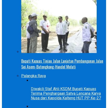
Bupati Kapuas Tinjau Jalan Lanjutan Pembangunan Jalan
Sei Asem-Batengkong-Handel Melati
Palangka Raya
Diwakili Staf Ahli KSDM Bupati Kapuas
Terima Penghargaan Satya Lencana Karya
Nusa dari Kapolda Kalteng HUT PP Ke-27