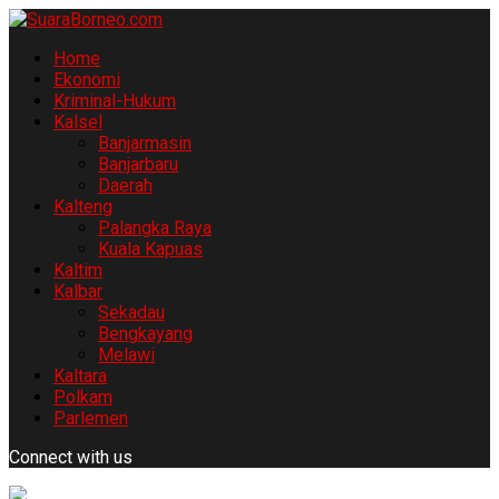
Home
Ekonomi
Kriminal-Hukum
Kalsel
Banjarmasin
Banjarbaru
Daerah
Kalteng
Palangka Raya
Kuala Kapuas
Kaltim
Kalbar
Sekadau
Bengkayang
Melawi
Kaltara
Polkam
Parlemen
Connect with us