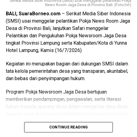
Serikat Media Siber Indonesia (SMSI) usai menggelar pelantikan Pokja
News Room Jaga Desa di Provinsi Bali. (Foto/Ist)
Selain itu menurut M. Syarifuddin, Visitasi Kepemimpinan
BALI, SuaraBorneo.com
– Serikat Media Siber Indonesia
Nasional kali ini juga dapat belajar bersama mengenali
(SMSI) usai menggelar pelantikan Pokja News Room Jaga
dengan cepat kendala yang dihadapi, bukan hanya
Desa di Provinsi Bali, lanjutkan Safari menggelar
keberhasilannya saja.
Pelantikan dan Pengukuhan Pokja Newsroom Jaga Desa
Sementara itu, Sekdaprov Jawa Timur, Adhy Karyono
tingkat Provinsi Lampung serta Kabupaten/Kota di Yunna
menyambut baik visitasi yang dilakukan oleh peserta PKN
Hotel Lampung, Kamis (16/7/2026).
Angkatan XVIII asal Kalimantan Selatan ini.
Kegiatan ini merupakan bagian dari dukungan SMSI dalam
“Kami terimakasih, Jawa Timur sudah menjadi lokasi
tata kelola pemerintahan desa yang transparan, akuntabel,
visitasi. Kami akan siapkan agar bisa dipelajari masing-
dan bebas dari penyimpangan hukum.
masing lokus yang dituju para peserta. Selain itu, kami juga
Program Pokja Newsroom Jaga Desa bertujuan
memberikan kesempatan kepada peserta untuk bisa
memberikan pendampingan, pengawalan, serta literasi
berdiskusi, agar bisa mengambil solusi terhadap
hukum kepada aparatur desa dalam mengelola dana desa
persoalan yang ada di Kalsel,” ucap Adhy.
maupun aset desa sesuai ketentuan peraturan perundang-
Pertemuan berlanjut pada visitasi langsung ke lokus-lokus
undangan.
CONTINUE READING
yang sudah ditetapkan untuk masing-masing kelompok.
Program ini juga menjadi bagian dari implementasi
Ada yang ke Dinas Pertanian dan Ketahanan Pangan, Badan