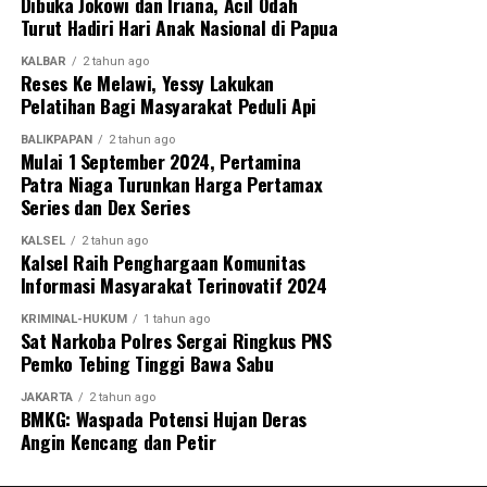
Dibuka Jokowi dan Iriana, Acil Odah
Turut Hadiri Hari Anak Nasional di Papua
KALBAR
2 tahun ago
Reses Ke Melawi, Yessy Lakukan
Pelatihan Bagi Masyarakat Peduli Api
BALIKPAPAN
2 tahun ago
Mulai 1 September 2024, Pertamina
Patra Niaga Turunkan Harga Pertamax
Series dan Dex Series
KALSEL
2 tahun ago
Kalsel Raih Penghargaan Komunitas
Informasi Masyarakat Terinovatif 2024
KRIMINAL-HUKUM
1 tahun ago
Sat Narkoba Polres Sergai Ringkus PNS
Pemko Tebing Tinggi Bawa Sabu
JAKARTA
2 tahun ago
BMKG: Waspada Potensi Hujan Deras
Angin Kencang dan Petir