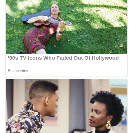
berdampak langsung bagi masyarakat Kaltara. (dkisp)
Views:
219
Bagikan ke
WhatsApp
0
Facebook
0
Messenger
0
Twitter/X
0