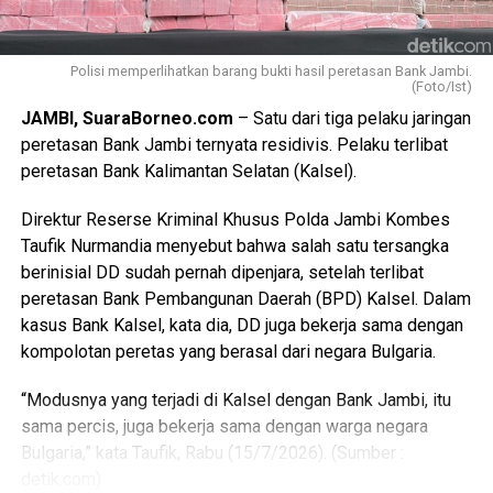
kabupaten/kota. Dan di setiap kabupaten membentuk
Kordinator kecamatan dengan anggota terdiri dari berbagai
desa. Program ini dibentuk untuk mengurai berbagai
Polisi memperlihatkan barang bukti hasil peretasan Bank Jambi.
(Foto/Ist)
persoalan yang muncul di tingkat desa agar tidak sampai
JAMBI, SuaraBorneo.com
– Satu dari tiga pelaku jaringan
masuk ke ranah hukum,” ujar Firdaus.
peretasan Bank Jambi ternyata residivis. Pelaku terlibat
Menurutnya, seluruh informasi dan persoalan yang
peretasan Bank Kalimantan Selatan (Kalsel).
berkembang di desa akan terhubung dan terintegrasi
Direktur Reserse Kriminal Khusus Polda Jambi Kombes
dalam sistem nasional melalui jejaring Pokja Newsroom
Taufik Nurmandia menyebut bahwa salah satu tersangka
Jaga Desa yang tersebar di seluruh Indonesia.
berinisial DD sudah pernah dipenjara, setelah terlibat
“Apapun persoalan yang ada di desa akan terintegrasi ke
peretasan Bank Pembangunan Daerah (BPD) Kalsel. Dalam
pusat melalui jejaring Pokja Newsroom Jaga Desa.
kasus Bank Kalsel, kata dia, DD juga bekerja sama dengan
Program yang dibentuk Kejaksaan Agung ini memberikan
kompolotan peretas yang berasal dari negara Bulgaria.
penekanan pada pengelolaan program pembangunan yang
“Modusnya yang terjadi di Kalsel dengan Bank Jambi, itu
merupakan bagian dari aset-aset negara yang berada di
sama percis, juga bekerja sama dengan warga negara
desa agar dikelola secara efektif sesuai peruntukan dan
Bulgaria,” kata Taufik, Rabu (15/7/2026). (Sumber :
aturan yang berlaku,” katanya.
detik.com)