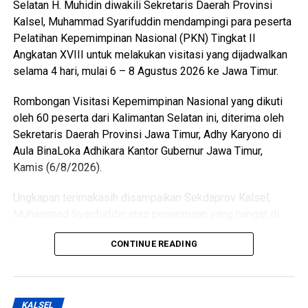
Selatan H. Muhidin diwakili Sekretaris Daerah Provinsi
Kalsel, Muhammad Syarifuddin mendampingi para peserta
Pelatihan Kepemimpinan Nasional (PKN) Tingkat II
Angkatan XVIII untuk melakukan visitasi yang dijadwalkan
selama 4 hari, mulai 6 – 8 Agustus 2026 ke Jawa Timur.
Rombongan Visitasi Kepemimpinan Nasional yang dikuti
oleh 60 peserta dari Kalimantan Selatan ini, diterima oleh
Sekretaris Daerah Provinsi Jawa Timur, Adhy Karyono di
Aula BinaLoka Adhikara Kantor Gubernur Jawa Timur,
Kamis (6/8/2026).
Ungkapan terimakasih disampaikan Sekdaprov Kalsel,
Muhammad Syarifuddin atas penerimaan yang hangat di
kantor Gubernur Jawa Timur.
CONTINUE READING
“Terima kasih pula kepada Dinas Pertanian dan Ketahanan
Pangan, Badan Penanggulangan Bencana Daerah, Dinas
Energi dan Sumber Daya Mineral, Serta Dinas Koperasi dan
KALSEL