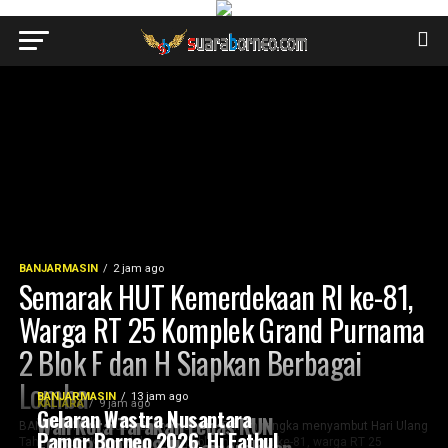
BANJARMASIN
2 jam ago
Semarak HUT Kemerdekaan RI ke-81,
Warga RT 25 Komplek Grand Purnama
2 Blok F dan H Siapkan Berbagai
Lomba
BANJARMASIN
13 jam ago
KALTARA
9 jam ago
Gelaran Wastra Nusantara
Wali Kota Tarakan Lepas RUN
BANJARMASIN, SuaraBorneo.com – Dalam rangka menyambut Hari Ulang
Pamor Borneo 2026, Hj Fathul
FOR FREEDOM 8.1K Semarakkan
Tahun (HUT) Kemerdekaan Republik Indonesia ke-81, warga RT 25