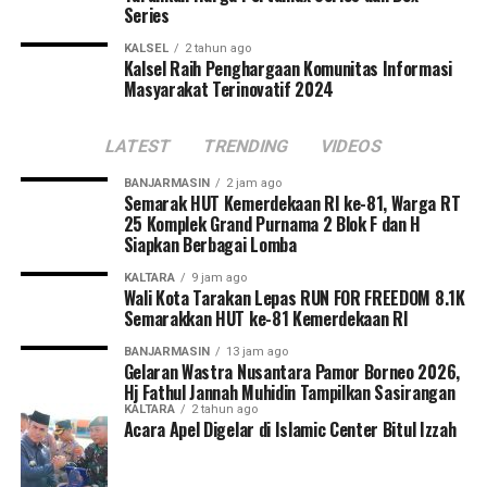
Series
KALSEL
2 tahun ago
Kalsel Raih Penghargaan Komunitas Informasi
Masyarakat Terinovatif 2024
LATEST
TRENDING
VIDEOS
BANJARMASIN
2 jam ago
Semarak HUT Kemerdekaan RI ke-81, Warga RT
25 Komplek Grand Purnama 2 Blok F dan H
Siapkan Berbagai Lomba
KALTARA
9 jam ago
Wali Kota Tarakan Lepas RUN FOR FREEDOM 8.1K
Semarakkan HUT ke-81 Kemerdekaan RI
BANJARMASIN
13 jam ago
Gelaran Wastra Nusantara Pamor Borneo 2026,
Hj Fathul Jannah Muhidin Tampilkan Sasirangan
KALTARA
2 tahun ago
Acara Apel Digelar di Islamic Center Bitul Izzah