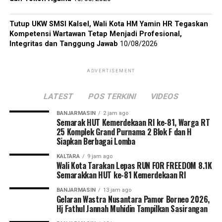
Tutup UKW SMSI Kalsel, Wali Kota HM Yamin HR Tegaskan
Kompetensi Wartawan Tetap Menjadi Profesional,
Integritas dan Tanggung Jawab
10/08/2026
ADVERTISEMENT
LATEST
POS TERKINI
VIDEOS
BANJARMASIN
2 jam ago
Semarak HUT Kemerdekaan RI ke-81, Warga RT
25 Komplek Grand Purnama 2 Blok F dan H
Siapkan Berbagai Lomba
KALTARA
9 jam ago
Wali Kota Tarakan Lepas RUN FOR FREEDOM 8.1K
Semarakkan HUT ke-81 Kemerdekaan RI
BANJARMASIN
13 jam ago
Gelaran Wastra Nusantara Pamor Borneo 2026,
Hj Fathul Jannah Muhidin Tampilkan Sasirangan