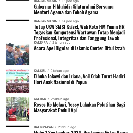
BANJARMASIN
13 jam ago
Gubernur H Muhidin Silaturahmi Bersama
Menteri Agama dan Tokoh Agama
BANJARMASIN
14 jam ago
Tutup UKW SMSI Kalsel, Wali Kota HM Yamin HR
Tegaskan Kompetensi Wartawan Tetap Menjadi
Profesional, Integritas dan Tanggung Jawab
KALTARA
2 tahun ago
Acara Apel Digelar di Islamic Center Bitul Izzah
KALSEL
2 tahun ago
Dibuka Jokowi dan Iriana, Acil Odah Turut Hadiri
Hari Anak Nasional di Papua
KALBAR
2 tahun ago
Reses Ke Melawi, Yessy Lakukan Pelatihan Bagi
Masyarakat Peduli Api
BALIKPAPAN
2 tahun ago
Mulai 1 September 2024, Pertamina Patra Niaga