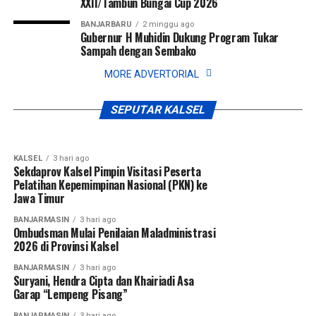
XXII/Tambun Bungai Cup 2026
BANJARBARU
2 minggu ago
Gubernur H Muhidin Dukung Program Tukar
Sampah dengan Sembako
MORE ADVERTORIAL
BANJARMASIN
14 jam ago
BANJARMASIN
13 jam ago
Tutup UKW SMSI Kalsel, Wali Kota HM Yamin HR
Gubernur H Muhidin Silaturahmi Bersama
Tegaskan Kompetensi Wartawan Tetap Menjadi
Menteri Agama dan Tokoh Agama
SEPUTAR KALSEL
Profesional, Integritas dan Tanggung Jawab
KALSEL
3 hari ago
Sekdaprov Kalsel Pimpin Visitasi Peserta
Pelatihan Kepemimpinan Nasional (PKN) ke
Jawa Timur
BANJARMASIN
3 hari ago
Ombudsman Mulai Penilaian Maladministrasi
2026 di Provinsi Kalsel
BANJARMASIN
3 hari ago
Suryani, Hendra Cipta dan Khairiadi Asa
Garap “Lempeng Pisang”
BANJARMASIN
3 hari ago