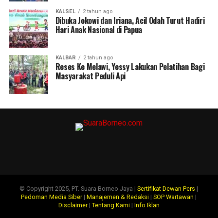
KALSEL
2 tahun ago
Dibuka Jokowi dan Iriana, Acil Odah Turut Hadiri
Hari Anak Nasional di Papua
KALBAR
2 tahun ago
Reses Ke Melawi, Yessy Lakukan Pelatihan Bagi
Masyarakat Peduli Api
© Copyright 2025, PT. Suara Borneo Jaya |
Sertifikat Dewan Pers
|
Pedoman Media Siber
|
Manajemen & Redaksi
|
SOP Wartawan
|
Disclaimer
|
Tentang Kami
|
Info Iklan