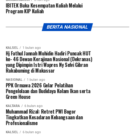
IBITEK Buka Kesempatan Kuliah Melalui
KALSEL
3 minggu ago
Program KIP Kuliah
Ketua Umum SMSI Kukuhkan Pokja Newsroom
Jaga Desa di Lampung Mengawal Desa,
KALSEL
4 minggu ago
Jaringan Peretas Bank Jambi Diringkus, Satu
Mencegah Jaksa
BERITA NASIONAL
Tersangka Pernah Bobol Bank Kalsel
KALSEL
1 bulan ago
Hj Fathul Jannah Muhidin Hadiri Puncak HUT
ke- 46 Dewan Kerajinan Nasional (Dekranas)
yang Dipimpin Istri Wapres Ny Selvi Gibran
Rakabuming di Makassar
NASIONAL
1 bulan ago
PPK Ormawa 2026 Gelar Pelatihan
Pengelolaan dan Budidaya Kolam Ikan serta
Green House
KALTARA
6 bulan ago
Muhammad Rizal: Retret PWI Bogor
Tingkatkan Kesadaran Kebangsaan dan
Profesionalisme
KALSEL
6 bulan ago