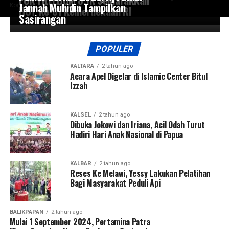
Jannah Muhidin Tampilkan
Komplek Grand Purnama...
HUT ke-81 Kemerdekaan RI
Sasirangan
POPULER
KALTARA
2 tahun ago
Acara Apel Digelar di Islamic Center Bitul
Izzah
KALSEL
2 tahun ago
Dibuka Jokowi dan Iriana, Acil Odah Turut
Hadiri Hari Anak Nasional di Papua
KALBAR
2 tahun ago
Reses Ke Melawi, Yessy Lakukan Pelatihan
Bagi Masyarakat Peduli Api
BALIKPAPAN
2 tahun ago
Mulai 1 September 2024, Pertamina Patra