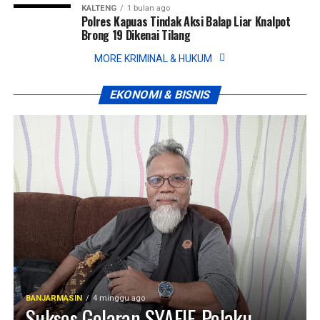
KALTENG
1 bulan ago
Polres Kapuas Tindak Aksi Balap Liar Knalpot
Brong 19 Dikenai Tilang
MORE KRIMINAL & HUKUM
EKONOMI & BISNIS
BANJARMASIN
4 minggu ago
Sukses Gelaran SYAFIF, Pelaku