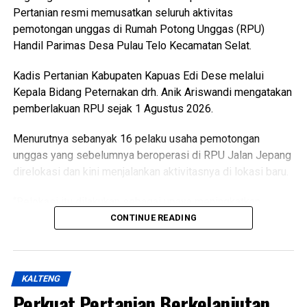
Pertanian resmi memusatkan seluruh aktivitas
pemotongan unggas di Rumah Potong Unggas (RPU)
Handil Parimas Desa Pulau Telo Kecamatan Selat.
Kadis Pertanian Kabupaten Kapuas Edi Dese melalui
Kepala Bidang Peternakan drh. Anik Ariswandi mengatakan
pemberlakuan RPU sejak 1 Agustus 2026.
Menurutnya sebanyak 16 pelaku usaha pemotongan
unggas yang sebelumnya beroperasi di RPU Jalan Jepang
direlokasi dan kini menjalankan aktivitasnya di lokasi baru.
“Relokasi itu dilakukan sebagai upaya meningkatkan
kualitas pelayanan sekaligus menghadirkan fasilitas
CONTINUE READING
pemotongan unggas yang lebih higienis aman dan ramah
lingkungan,” katanya Kamis (6/8/2026).
KALTENG
Ia menjelaskan terkait kondisi RPU lama sudah tidak lagi
Perkuat Pertanian Berkelanjutan
layak digunakan karena kondisi bangunan dan fasilitas