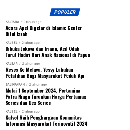
POPULER
KALTARA
2 tahun ago
Acara Apel Digelar di Islamic Center
Bitul Izzah
KALSEL
2 tahun ago
Dibuka Jokowi dan Iriana, Acil Odah
Turut Hadiri Hari Anak Nasional di Papua
KALBAR
2 tahun ago
Reses Ke Melawi, Yessy Lakukan
Pelatihan Bagi Masyarakat Peduli Api
BALIKPAPAN
2 tahun ago
Mulai 1 September 2024, Pertamina
Patra Niaga Turunkan Harga Pertamax
Series dan Dex Series
KALSEL
2 tahun ago
Kalsel Raih Penghargaan Komunitas
Informasi Masyarakat Terinovatif 2024