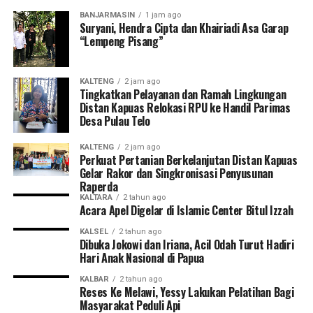
BANJARMASIN
1 jam ago
Suryani, Hendra Cipta dan Khairiadi Asa Garap
“Lempeng Pisang”
KALTENG
2 jam ago
Tingkatkan Pelayanan dan Ramah Lingkungan
Distan Kapuas Relokasi RPU ke Handil Parimas
Desa Pulau Telo
KALTENG
2 jam ago
Perkuat Pertanian Berkelanjutan Distan Kapuas
Gelar Rakor dan Singkronisasi Penyusunan
Raperda
KALTARA
2 tahun ago
Acara Apel Digelar di Islamic Center Bitul Izzah
KALSEL
2 tahun ago
Dibuka Jokowi dan Iriana, Acil Odah Turut Hadiri
Hari Anak Nasional di Papua
KALBAR
2 tahun ago
Reses Ke Melawi, Yessy Lakukan Pelatihan Bagi
Masyarakat Peduli Api