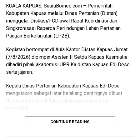
“Pemerintah Kabupaten Kapuas berharap proses
KUALA KAPUAS, SuaraBorneo.com – Pemerintah
pemotongan unggas dapat berlangsung lebih tertata
Kabupaten Kapuas melalui Dinas Pertanian (Distan)
memenuhi standar kesehatan masyarakat serta
menggelar Diskusi/FGD awal Rapat Koordinasi dan
menghasilkan produk unggas yang lebih bersih serta aman
Singkronisasi Raperda Perlindungan Lahan Pertanian
dikonsumsi,” ujarnya. (Ujg/SB)
Pangan Berkelanjutan (LP2B).
Views:
5
Kegiatan bertempat di Aula Kantor Distan Kapuas Jumat
Bagikan ke
(7/8/2026) dipimpin Asisten II Setda Kapuas Kusmiatie
dihadiri pihak akademisi UPR Ka distan Kapuas Edi Dese
WhatsApp
0
Facebook
0
serta jajaran.
Kepala Dinas Pertanian Kabupaten Kapuas Edi Dese
Messenger
0
Twitter/X
0
mengatakan sebagai latar belakang pentingnya dibuat
Raperda karena alih fungsi lahan pertanian terus
meningkat.
“Penyusunan Raperda sebagai dasar perlindungan lahan
CONTINUE READING
pertanian,” katanya.