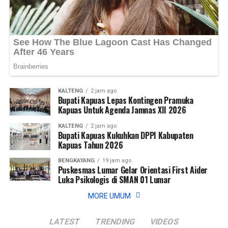
Bagikan ke
Bagikan ke
WhatsApp
WhatsApp
0
0
Facebook
Facebook
0
0
Messenger
Messenger
0
0
Twitter/X
Twitter/X
0
0
KALTENG
2 jam ago
Bupati Kapuas Lepas Kontingen Pramuka
Kapuas Untuk Agenda Jamnas XII 2026
KALTENG
2 jam ago
Bupati Kapuas Kukuhkan DPPI Kabupaten
Kapuas Tahun 2026
BENGKAYANG
19 jam ago
Puskesmas Lumar Gelar Orientasi First Aider
Luka Psikologis di SMAN 01 Lumar
MORE UMUM
LATEST
TRENDING
VIDEOS