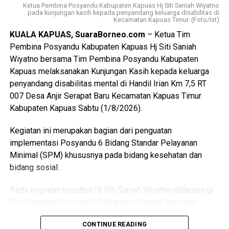
Ketua Pembina Posyandu Kabupaten Kapuas Hj Siti Saniah Wiyatno
bernegara.
pada kunjungan kasih kepada penyandang keluarga disabilitas di
Kecamatan Kapuas Timur. (Foto/Ist)
$Paskibraka merupakan wadah pembentukan karakter
KUALA KAPUAS, SuaraBorneo.com
– Ketua Tim
generasi muda yang berlandaskan nilai-nilai Pancasila
Pembina Posyandu Kabupaten Kapuas Hj Siti Saniah
cinta tanah air disiplin tanggung jawab kepemimpinan, dan
Wiyatno bersama Tim Pembina Posyandu Kabupaten
semangat gotong royong,” ujarnya.
Kapuas melaksanakan Kunjungan Kasih kepada keluarga
penyandang disabilitas mental di Handil Irian Km 7,5 RT
Kepala Badan Kesbangpol Kabupaten Kapuas Yunabut
007 Desa Anjir Serapat Baru Kecamatan Kapuas Timur
menyampaikan kegiatan tersebut merupakan tindak lanjut
Kabupaten Kapuas Sabtu (1/8/2026).
Keputusan Kepala Badan Pembinaan Ideologi Pancasila
(BPIP) Nomor 50 Tahun 2024 tentang Tata Cara
Kegiatan ini merupakan bagian dari penguatan
Pengangkatan Pertama Kali Pelaksana Duta Pancasila
implementasi Posyandu 6 Bidang Standar Pelayanan
Paskibraka Indonesia Tingkat Provinsi dan
Minimal (SPM) khususnya pada bidang kesehatan dan
Kabupaten/Kota.
bidang sosial.
“Kegiatan ini juga mengacu pada Peraturan BPIP Nomor 3
Pada kegiatan tersebut Hj Siti Saniah Wiyatno didampingi
Tahun 2022 sebagaimana telah diubah dengan Peraturan
Tim Pembina Posyandu Kabupaten Kapuas bersama
BPIP Nomor 5 Tahun 2023 yang mengamanatkan bahwa
perangkat daerah terkait di antaranya Dinas Pemberdayaan
calon Paskibraka terpilih wajib mengikuti pemusatan
CONTINUE READING
Masyarakat dan Desa (DPMD) Dinas Kesehatan Dinas