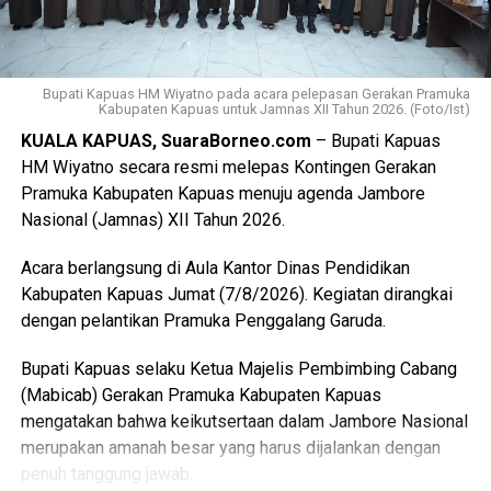
final LP2B data LCP2B menyempurnakan Raperda melalui
proses harmonisasi dan pembahasan DPRD,” ujarnya.
(Ujg/SB)
Bupati Kapuas HM Wiyatno pada acara pelepasan Gerakan Pramuka
Views:
5
Kabupaten Kapuas untuk Jamnas XII Tahun 2026. (Foto/Ist)
Bagikan ke
KUALA KAPUAS, SuaraBorneo.com
– Bupati Kapuas
HM Wiyatno secara resmi melepas Kontingen Gerakan
Pramuka Kabupaten Kapuas menuju agenda Jambore
WhatsApp
0
Facebook
0
Nasional (Jamnas) XII Tahun 2026.
Messenger
0
Twitter/X
0
Acara berlangsung di Aula Kantor Dinas Pendidikan
Kabupaten Kapuas Jumat (7/8/2026). Kegiatan dirangkai
dengan pelantikan Pramuka Penggalang Garuda.
Bupati Kapuas selaku Ketua Majelis Pembimbing Cabang
(Mabicab) Gerakan Pramuka Kabupaten Kapuas
mengatakan bahwa keikutsertaan dalam Jambore Nasional
merupakan amanah besar yang harus dijalankan dengan
penuh tanggung jawab.