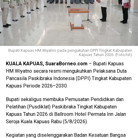
terdiri dari peserta, pembina, dan pendamping
diberangkatkan menuju Bumi Perkemahan dan Graha
Wisata (Buperta) Cibubur Jakarta, untuk mengikuti agenda
Jamnas pada 13–23 Agustus 2026.
“Mereka akan bergabung dengan Pramuka Penggalang se-
Indonesia menurut informasi juga hadir Pramuka se-Asia
Tenggara. Ini merupakan hal positif bagi perkembangan
Bupati Kapuas HM Wiyatno pada pengukuhan DPPI Tingkat Kabupaten
Kapuas Tahun 2026. (Foto/Ist)
anak-anak terutama duta Pramuka Kabupaten Kapuas,”
KUALA KAPUAS, SuaraBorneo.com
– Bupati Kapuas
ujarnya. (Ujg/SB)
HM Wiyatno secara resmi mengukuhkan Pelaksana Duta
Pancasila Paskibraka Indonesia (DPPI) Tingkat Kabupaten
Views:
6
Kapuas Periode 2026–2030.
Bagikan ke
Bupati sekaligus membuka Pemusatan Pendidikan dan
WhatsApp
0
Facebook
0
Pelatihan (Pusdiklat) Paskibraka Tingkat Kabupaten
Kapuas Tahun 2026 di Ballroom Hotel Permata Inn Jalan
Messenger
0
Twitter/X
0
Seroja Kuala Kapuas Rabu (5/8/2026).
Kegiatan yang diselenggarakan Badan Kesatuan Bangsa