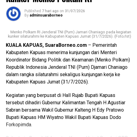
Messenger
0
Twitter/X
0
Published
7 hari ago
on
31/07/2026
Berdasarkan hasil penyelidikan aksi nekat itu dipicu
By
adminsuaraborneo
pertengkaran antara tersangka dengan kekasihnya Rah
(26). Perselisihan keduanya telah berlangsung beberapa
Menko Polkam RI Jenderal TNI (Purn) Jamari Chaniago pada kegiatan
hari dan bahkan disertai ancaman akan membakar kamar
kunker silaturahmi ke Kabupaten Kapuas Jumat (31/7/2026). (Foto/Ist)
barak.
KUALA KAPUAS, SuaraBorneo.com
– Pemerintah
Kabupaten Kapuas menerima kunjungan dari Menteri
“Malam kejadian tersangka sempat datang ke lokasi dan
Koordinator Bidang Politik dan Keamanan (Menko Polkam)
berkumpul bersama para korban. Namun usai kembali dari
Republik Indonesia Jenderal TNI (Purn) Djamari Chaniago
menonton pertandingan final Piala Dunia ia kembali
dalam rangka silaturahmi sekaligus kunjungan kerja ke
mendatangi barak karena kembali terlibat cekcok dengan
Kabupaten Kapuas Jumat (31/7/2026).
korban,” katanya.
Kegiatan yang berpusat di Hall Rujab Bupati Kapuas
Nah saat pintu kamar dikunci dari dalam tersangka
tersebut dihadiri Gubernur Kalimantan Tengah H Agustiar
menggedor hingga mendobrak pintu kemudian masuk
Sabran bersama Wakil Gubernur Kalteng H Edy Pratowo
sambil merusak sejumlah barang dan melanjutkan
Bupati Kapuas HM Wiyatno Wakil Bupati Kapuas Dodo
pertengkaran.
Forkopimda.
Tak lama kemudian tersangka diduga menyiramkan sekitar