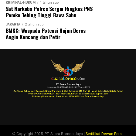
KRIMINAL-HUKUM
1 tahun ago
Sat Narkoba Polres Sergai Ringkus PNS
Pemko Tebing Tinggi Bawa Sabu
JAKARTA
2 tahun ago
BMKG: Waspada Potensi Hujan Deras
Angin Kencang dan Petir
© Copyright 2025, PT. Suara Borneo Jaya |
Sertifikat Dewan Pers
|