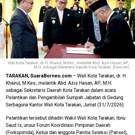
meningkatkan pelayanan dan kesejahteraan masyarakat.
(Adc/Mandu)
Views:
28
Bagikan ke
WhatsApp
0
Facebook
0
Messenger
0
Twitter/X
0
Wali Kota Tarakan, dr. H. Khairul, M.Kes., melantik Abd. Azis Hasan, AP.,
M.H. sebagai Sekretaris Daerah Kota Tarakan. (Foto/Ist)
TARAKAN, SuaraBorneo.com
– Wali Kota Tarakan, dr. H.
Khairul, M.Kes., melantik Abd. Azis Hasan, AP., M.H.
sebagai Sekretaris Daerah Kota Tarakan dalam acara
Pelantikan dan Pengambilan Sumpah Jabatan di Gedung
Serbaguna Kantor Wali Kota Tarakan, Jumat (31/7/2026).
Pelantikan tersebut dihadiri Wakil Wali Kota Tarakan, Ibnu
Saud Is, unsur Forum Koordinasi Pimpinan Daerah
(Forkopimda), Ketua dan anggota Panitia Seleksi (Pansel),