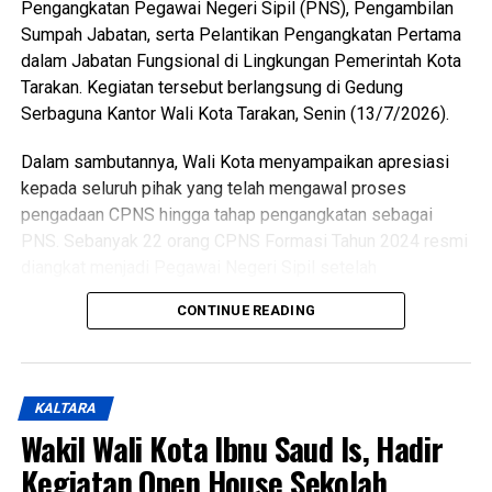
Pengangkatan Pegawai Negeri Sipil (PNS), Pengambilan
pemerintah, DPRD, organisasi kepemudaan, dunia
Sumpah Jabatan, serta Pelantikan Pengangkatan Pertama
pendidikan, dunia usaha, dan seluruh pemangku
dalam Jabatan Fungsional di Lingkungan Pemerintah Kota
kepentingan guna mewujudkan pemuda Tarakan yang
Tarakan. Kegiatan tersebut berlangsung di Gedung
berkarakter, mandiri, inovatif, dan berdaya saing.
Serbaguna Kantor Wali Kota Tarakan, Senin (13/7/2026).
(Adv/Mandu)
Dalam sambutannya, Wali Kota menyampaikan apresiasi
Views:
55
kepada seluruh pihak yang telah mengawal proses
Bagikan ke
pengadaan CPNS hingga tahap pengangkatan sebagai
PNS. Sebanyak 22 orang CPNS Formasi Tahun 2024 resmi
diangkat menjadi Pegawai Negeri Sipil setelah
WhatsApp
0
Facebook
0
menyelesaikan seluruh tahapan yang dipersyaratkan, mulai
CONTINUE READING
dari seleksi, Pelatihan Dasar CPNS, hingga proses
Messenger
0
Twitter/X
0
penetapan. Jumlah tersebut terdiri atas 5 dokter umum, 3
dokter gigi, dan 14 pejabat fungsional teknis. Selain itu,
sebanyak 51 aparatur sipil negara juga dilantik dalam
KALTARA
pengangkatan pertama Jabatan Fungsional yang akan
Wakil Wali Kota Ibnu Saud Is, Hadir
bertugas di berbagai perangkat daerah di lingkungan
Kegiatan Open House Sekolah
Pemerintah Kota Tarakan.