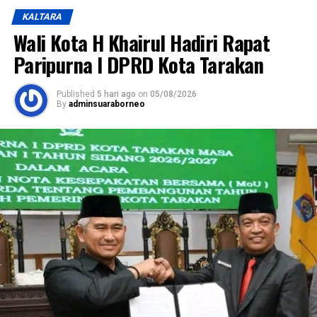
KALTARA
Wali Kota H Khairul Hadiri Rapat
Paripurna I DPRD Kota Tarakan
Published
5 hari ago
on
05/08/2026
By
adminsuaraborneo