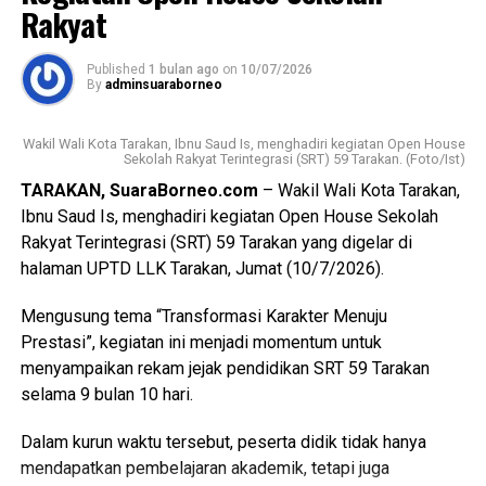
Rakyat
Wali Kota mengucapkan selamat kepada seluruh penerima
Surat Keputusan dan pejabat fungsional yang baru dilantik.
Published
1 bulan ago
on
10/07/2026
Ia menegaskan bahwa keberhasilan tersebut merupakan
By
adminsuaraborneo
buah dari perjuangan panjang serta amanah besar yang
harus dijalankan dengan penuh tanggung jawab.
Wakil Wali Kota Tarakan, Ibnu Saud Is, menghadiri kegiatan Open House
Sekolah Rakyat Terintegrasi (SRT) 59 Tarakan. (Foto/Ist)
(Adv/Mandu)
TARAKAN, SuaraBorneo.com
– Wakil Wali Kota Tarakan,
Views:
68
Ibnu Saud Is, menghadiri kegiatan Open House Sekolah
Bagikan ke
Rakyat Terintegrasi (SRT) 59 Tarakan yang digelar di
halaman UPTD LLK Tarakan, Jumat (10/7/2026).
WhatsApp
0
Facebook
0
Mengusung tema “Transformasi Karakter Menuju
Prestasi”, kegiatan ini menjadi momentum untuk
Messenger
0
Twitter/X
0
menyampaikan rekam jejak pendidikan SRT 59 Tarakan
selama 9 bulan 10 hari.
Dalam kurun waktu tersebut, peserta didik tidak hanya
mendapatkan pembelajaran akademik, tetapi juga