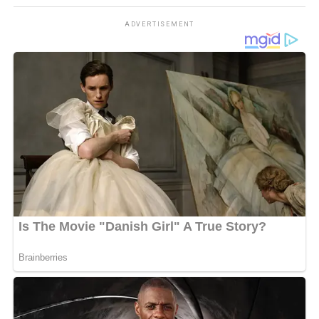
ADVERTISEMENT
WhatsApp
0
Facebook
0
Messenger
0
Twitter/X
0