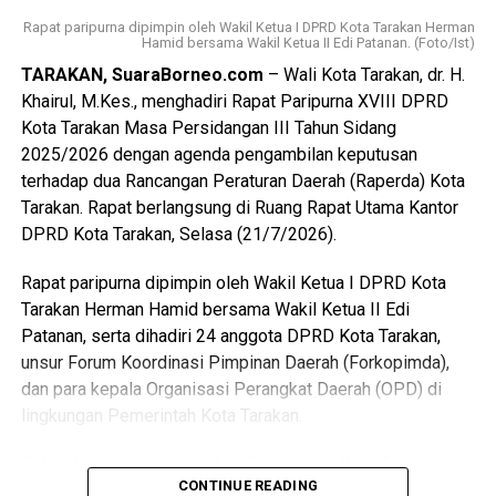
daerah, serta mengakselerasi berbagai program
Rapat paripurna dipimpin oleh Wakil Ketua I DPRD Kota Tarakan Herman
pemerintah kota saat ini.
Hamid bersama Wakil Ketua II Edi Patanan. (Foto/Ist)
TARAKAN, SuaraBorneo.com
– Wali Kota Tarakan, dr. H.
Wali Kota juga mengajak Forkopimda, perangkat daerah
Khairul, M.Kes., menghadiri Rapat Paripurna XVIII DPRD
dan lainnya untuk terus memperkuat sinergi dalam
Kota Tarakan Masa Persidangan III Tahun Sidang
mendukung pelaksanaan tugas Sekretaris Daerah
2025/2026 dengan agenda pengambilan keputusan
sehingga berbagai persoalan pembangunan dan pelayanan
terhadap dua Rancangan Peraturan Daerah (Raperda) Kota
publik di Kota Tarakan dapat diselesaikan secara optimal.
Tarakan. Rapat berlangsung di Ruang Rapat Utama Kantor
(Adv/Mandu)
DPRD Kota Tarakan, Selasa (21/7/2026).
Views:
43
Rapat paripurna dipimpin oleh Wakil Ketua I DPRD Kota
Bagikan ke
Tarakan Herman Hamid bersama Wakil Ketua II Edi
Patanan, serta dihadiri 24 anggota DPRD Kota Tarakan,
unsur Forum Koordinasi Pimpinan Daerah (Forkopimda),
WhatsApp
0
Facebook
0
dan para kepala Organisasi Perangkat Daerah (OPD) di
lingkungan Pemerintah Kota Tarakan.
Messenger
0
Twitter/X
0
Dalam kesempatan tersebut, Pemerintah Kota Tarakan
CONTINUE READING
menyampaikan persetujuan terhadap Rancangan Peraturan