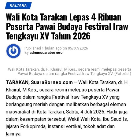
Wali Kota juga menegaskan bahwa meskipun di tengah
KALTARA
kebijakan efisiensi anggaran, pelaksanaan Festival Iraw
Wali Kota Tarakan Lepas 4 Ribuan
Tengkayu akan terus dipertahankan sebagai upaya
melestarikan budaya lokal dan pariwisata daerah.
Peserta Pawai Budaya Festival Iraw
Tengkayu XV Tahun 2026
Mengakhiri sambutannya, Wali Kota berharap Kota Tarakan
senantiasa diberikan keberkahan, keamanan, kemajuan, dan
Published
1 bulan ago
on
05/07/2026
kesejahteraan bagi seluruh masyarakatnya.
By
adminsuaraborneo
Turut hadir dalam kegiatan tersebut perwakilan Menteri
Wali Kota Tarakan, dr. H. Khairul, M.Kes., secara resmi melepas peserta
Pariwisata Republik Indonesia, perwakilan Pemerintah
Pawai Budaya dalam rangka Festival Iraw Tengkayu XV. (Foto/Ist)
Provinsi Kalimantan Utara, Bupati Malinau dan perwakilan
TARAKAN, SuaraBorneo.com
– Wali Kota Tarakan, dr. H.
kabupaten lainnya, unsur Forkopimda, tokoh adat, tokoh
Khairul, M.Kes., secara resmi melepas peserta Pawai
masyarakat, serta tamu undangan lainnya. [Adv/Mandu]
Budaya dalam rangka Festival Iraw Tengkayu XV yang
berlangsung meriah dengan melibatkan berbagai elemen
Views:
76
masyarakat di Kota Tarakan, Sabtu, 4 Juli 2026. Hadir juga
Bagikan ke
dalam kesempatan tersebut, Wakil Wali Kota, Ibu Saud Is,
jajaran Forkopimda, instansi vertikal, tokoh adat dan
WhatsApp
0
Facebook
0
lainnya.