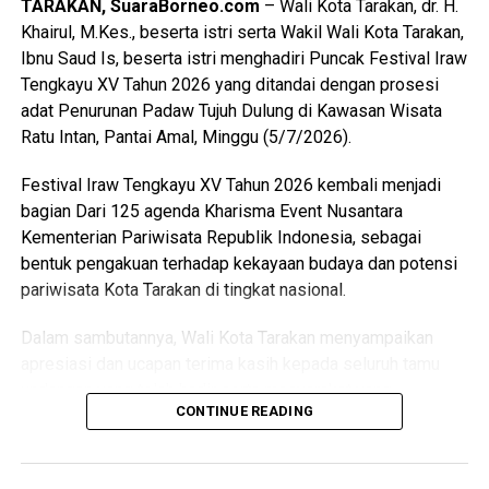
fasilitas yang lebih memadai, semangat belajar dan proses
TARAKAN, SuaraBorneo.com
– Wali Kota Tarakan, dr. H.
pembinaan peserta didik dapat semakin meningkat.
Khairul, M.Kes., beserta istri serta Wakil Wali Kota Tarakan,
Ibnu Saud Is, beserta istri menghadiri Puncak Festival Iraw
Mengakhiri sambutannya, Wakil Wali Kota menyampaikan
Tengkayu XV Tahun 2026 yang ditandai dengan prosesi
apresiasi dan terima kasih kepada seluruh guru dan tenaga
adat Penurunan Padaw Tujuh Dulung di Kawasan Wisata
pendidik yang telah dengan penuh dedikasi membimbing
Ratu Intan, Pantai Amal, Minggu (5/7/2026).
serta mendampingi para peserta didik selama proses
pendidikan, sehingga mampu mencetak generasi yang
Festival Iraw Tengkayu XV Tahun 2026 kembali menjadi
berkarakter, mandiri, dan berprestasi. (Adv/Mandu)
bagian Dari 125 agenda Kharisma Event Nusantara
Kementerian Pariwisata Republik Indonesia, sebagai
Views:
56
bentuk pengakuan terhadap kekayaan budaya dan potensi
Bagikan ke
pariwisata Kota Tarakan di tingkat nasional.
Dalam sambutannya, Wali Kota Tarakan menyampaikan
WhatsApp
0
Facebook
0
apresiasi dan ucapan terima kasih kepada seluruh tamu
undangan yang telah hadir serta masyarakat yang
Messenger
0
Twitter/X
0
CONTINUE READING
memadati lokasi acara dengan penuh antusias untuk
menyaksikan rangkaian prosesi budaya.