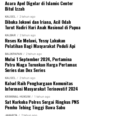
Acara Apel Digelar di Islamic Center
Bitul Izzah
KALSEL
2 tahun ago
Dibuka Jokowi dan Iriana, Acil Odah
Turut Hadiri Hari Anak Nasional di Papua
KALBAR
2 tahun ago
Reses Ke Melawi, Yessy Lakukan
Pelatihan Bagi Masyarakat Peduli Api
BALIKPAPAN
2 tahun ago
Mulai 1 September 2024, Pertamina
Patra Niaga Turunkan Harga Pertamax
Series dan Dex Series
KALSEL
2 tahun ago
Kalsel Raih Penghargaan Komunitas
Informasi Masyarakat Terinovatif 2024
KRIMINAL-HUKUM
1 tahun ago
Sat Narkoba Polres Sergai Ringkus PNS
Pemko Tebing Tinggi Bawa Sabu
JAKARTA
2 tahun ago