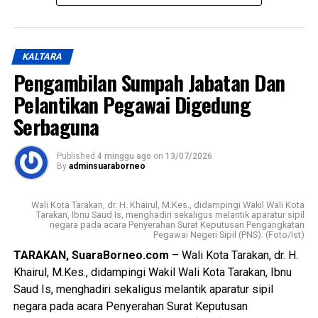
Daerah tentang Kepemudaan untuk ditetapkan menjadi
Peraturan Daerah. Raperda tersebut dinilai telah melalui
seluruh tahapan pembahasan bersama DPRD, mulai dari
KALTARA
penyampaian pandangan, saran, hingga proses
Pengambilan Sumpah Jabatan Dan
harmonisasi dan fasilitasi sesuai ketentuan peraturan
Pelantikan Pegawai Digedung
perundang-undangan. Regulasi ini juga dinilai selaras
dengan visi dan misi Pemerintah Kota Tarakan dalam
Serbaguna
mewujudkan kota yang cerdas, berdaya saing, dan
sejahtera, khususnya melalui penguatan sektor
Published
4 minggu ago
on
13/07/2026
kepemudaan, seni budaya, dan olahraga.
By
adminsuaraborneo
Pemerintah Kota Tarakan menegaskan bahwa Perda
Wali Kota Tarakan, dr. H. Khairul, M.Kes., didampingi Wakil Wali Kota
Kepemudaan diharapkan menjadi landasan untuk
Tarakan, Ibnu Saud Is, menghadiri sekaligus melantik aparatur sipil
negara pada acara Penyerahan Surat Keputusan Pengangkatan
meningkatkan kualitas dan kapasitas pemuda, mendorong
Pegawai Negeri Sipil (PNS). (Foto/Ist)
kreativitas, inovasi, kewirausahaan, serta memperkuat
TARAKAN, SuaraBorneo.com
– Wali Kota Tarakan, dr. H.
peran organisasi kepemudaan dan partisipasi generasi
Khairul, M.Kes., didampingi Wakil Wali Kota Tarakan, Ibnu
muda dalam pembangunan daerah. Wali Kota juga
Saud Is, menghadiri sekaligus melantik aparatur sipil
menekankan pentingnya implementasi yang konsisten,
negara pada acara Penyerahan Surat Keputusan
terukur, dan berkelanjutan melalui sinergi antara