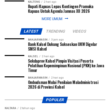
KALTENG
2 hari ago
Bupati Kapuas Lepas Kontingen Pramuka
Kapuas Untuk Agenda Jamnas XII 2026
MORE UMUM
LATEST
TRENDING
VIDEOS
BANJARMASIN
3 jam ago
Bank Kalsel Dukung Sukseskan UKW Digelar
SMSI Kalsel
KALSEL
2 hari ago
Sekdaprov Kalsel Pimpin Visitasi Peserta
Pelatihan Kepemimpinan Nasional (PKN) ke Jawa
Timur
BANJARMASIN
2 hari ago
Ombudsman Mulai Penilaian Maladministrasi
2026 di Provinsi Kalsel
POPULER
KALTARA
2 tahun ago