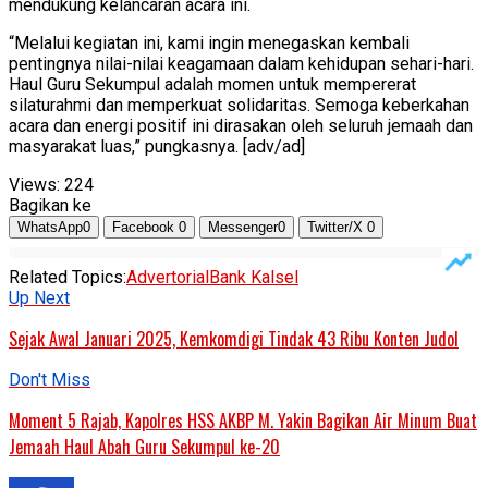
mendukung kelancaran acara ini.
“Melalui kegiatan ini, kami ingin menegaskan kembali
pentingnya nilai-nilai keagamaan dalam kehidupan sehari-hari.
Haul Guru Sekumpul adalah momen untuk mempererat
silaturahmi dan memperkuat solidaritas. Semoga keberkahan
acara dan energi positif ini dirasakan oleh seluruh jemaah dan
masyarakat luas,” pungkasnya. [adv/ad]
Views:
224
Bagikan ke
WhatsApp
0
Facebook
0
Messenger
0
Twitter/X
0
Related Topics:
Advertorial
Bank Kalsel
Up Next
Sejak Awal Januari 2025, Kemkomdigi Tindak 43 Ribu Konten Judol
Don't Miss
Moment 5 Rajab, Kapolres HSS AKBP M. Yakin Bagikan Air Minum Buat
Jemaah Haul Abah Guru Sekumpul ke-20