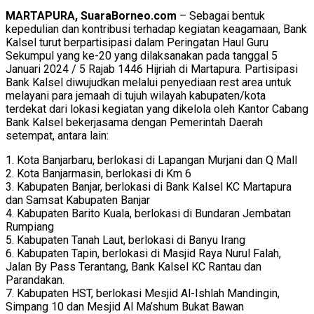
MARTAPURA, SuaraBorneo.com
– Sebagai bentuk
kepedulian dan kontribusi terhadap kegiatan keagamaan, Bank
Kalsel turut berpartisipasi dalam Peringatan Haul Guru
Sekumpul yang ke-20 yang dilaksanakan pada tanggal 5
Januari 2024 / 5 Rajab 1446 Hijriah di Martapura. Partisipasi
Bank Kalsel diwujudkan melalui penyediaan rest area untuk
melayani para jemaah di tujuh wilayah kabupaten/kota
terdekat dari lokasi kegiatan yang dikelola oleh Kantor Cabang
Bank Kalsel bekerjasama dengan Pemerintah Daerah
setempat, antara lain:
1. Kota Banjarbaru, berlokasi di Lapangan Murjani dan Q Mall
2. Kota Banjarmasin, berlokasi di Km 6
3. Kabupaten Banjar, berlokasi di Bank Kalsel KC Martapura
dan Samsat Kabupaten Banjar
4. Kabupaten Barito Kuala, berlokasi di Bundaran Jembatan
Rumpiang
5. Kabupaten Tanah Laut, berlokasi di Banyu Irang
6. Kabupaten Tapin, berlokasi di Masjid Raya Nurul Falah,
Jalan By Pass Terantang, Bank Kalsel KC Rantau dan
Parandakan.
7. Kabupaten HST, berlokasi Mesjid Al-Ishlah Mandingin,
Simpang 10 dan Mesjid Al Ma’shum Bukat Bawan