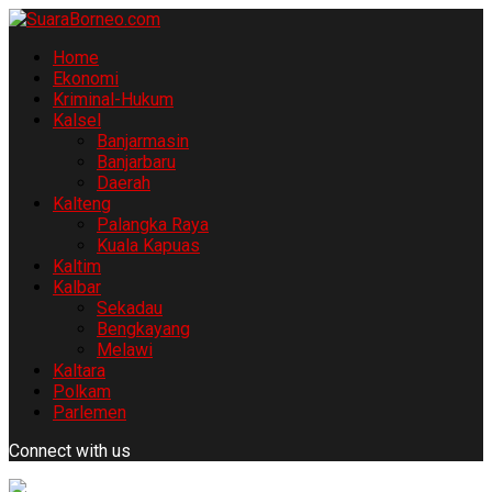
Home
Ekonomi
Kriminal-Hukum
Kalsel
Banjarmasin
Banjarbaru
Daerah
Kalteng
Palangka Raya
Kuala Kapuas
Kaltim
Kalbar
Sekadau
Bengkayang
Melawi
Kaltara
Polkam
Parlemen
Connect with us