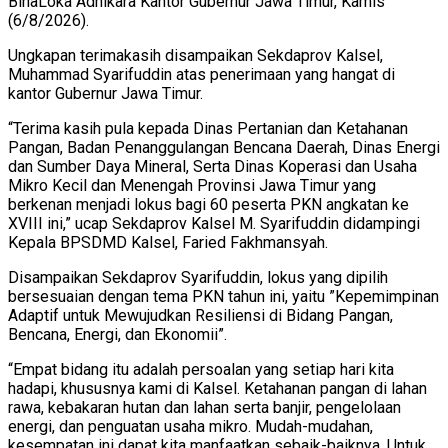
BinaLoka Adhikara Kantor Gubernur Jawa Timur, Kamis
(6/8/2026).
Ungkapan terimakasih disampaikan Sekdaprov Kalsel,
Muhammad Syarifuddin atas penerimaan yang hangat di
kantor Gubernur Jawa Timur.
“Terima kasih pula kepada Dinas Pertanian dan Ketahanan
Pangan, Badan Penanggulangan Bencana Daerah, Dinas Energi
dan Sumber Daya Mineral, Serta Dinas Koperasi dan Usaha
Mikro Kecil dan Menengah Provinsi Jawa Timur yang
berkenan menjadi lokus bagi 60 peserta PKN angkatan ke
XVIII ini,” ucap Sekdaprov Kalsel M. Syarifuddin didampingi
Kepala BPSDMD Kalsel, Faried Fakhmansyah.
Disampaikan Sekdaprov Syarifuddin, lokus yang dipilih
bersesuaian dengan tema PKN tahun ini, yaitu ”Kepemimpinan
Adaptif untuk Mewujudkan Resiliensi di Bidang Pangan,
Bencana, Energi, dan Ekonomii”.
“Empat bidang itu adalah persoalan yang setiap hari kita
hadapi, khususnya kami di Kalsel. Ketahanan pangan di lahan
rawa, kebakaran hutan dan lahan serta banjir, pengelolaan
energi, dan penguatan usaha mikro. Mudah-mudahan,
kesempatan ini dapat kita manfaatkan sebaik-baiknya. Untuk