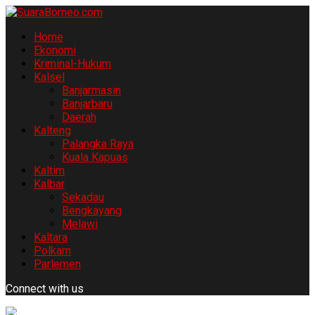
Home
Ekonomi
Kriminal-Hukum
Kalsel
Banjarmasin
Banjarbaru
Daerah
Kalteng
Palangka Raya
Kuala Kapuas
Kaltim
Kalbar
Sekadau
Bengkayang
Melawi
Kaltara
Polkam
Parlemen
Connect with us