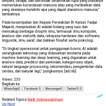
berpikir, belajar, dan bertindak sedemikian rupa yang biasanya
memerlukan kecerdasan manusia atau yang melibatkan data
yang skalanya melebihi apa yang dapat dianalisis manusia,”
tambahnya.
Pada kesempatan lain Kepala Perwakilan BI Kalsel, Fadjar
Majardi, menjelaskan AI adalah bidang yang luas dan
mencakup berbagai disiplin ilmu, termasuk ilmu komputer,
analisis dan statistik data, rekayasa hardware dan software,
linguistik, ilmu saraf, dan bahkan filsafat serta psikologi.
“Di tingkat operasional untuk penggunaan bisnis, AI adalah
serangkaian teknologi yang didasarkan terutama pada
machine learning dan deep learning, yang digunakan untuk
analisis data, prediksi dan perkiraan, kategorisasi objek,
natural language processing, rekomendasi, pengambilan data
cerdas, dan banyak lagi,” pungkasnya. [ad/sb]
Views:
235
Bagikan ke
WhatsApp
0
Facebook
0
Messenger
0
Twitter/X
0
Related Topics:
Bank Indonesia
Umum
Up Next