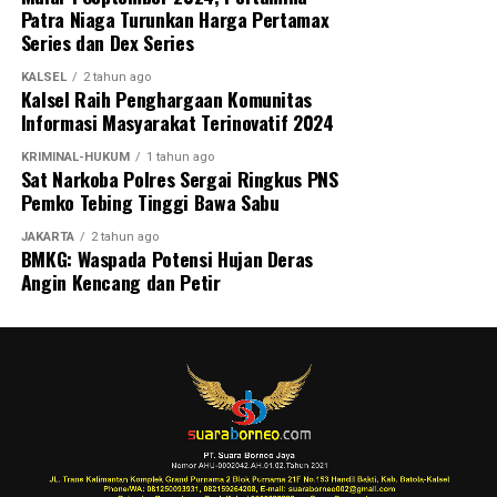
terhadap hukum, dan memastikan bahwa setiap rupiah
Patra Niaga Turunkan Harga Pertamax
uang negara benar-benar digunakan sebesar-besarnya
Series dan Dex Series
untuk kemakmuran rakyat,” harap Abi. [ad/sb]
KALSEL
2 tahun ago
Kalsel Raih Penghargaan Komunitas
Views:
59
Informasi Masyarakat Terinovatif 2024
Bagikan ke
KRIMINAL-HUKUM
1 tahun ago
Sat Narkoba Polres Sergai Ringkus PNS
WhatsApp
0
Facebook
0
Pemko Tebing Tinggi Bawa Sabu
JAKARTA
2 tahun ago
Messenger
0
Twitter/X
0
BMKG: Waspada Potensi Hujan Deras
Angin Kencang dan Petir