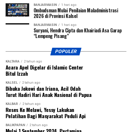
yang lebih besar dibandingkan ancaman hukuman yang
BANJARMASIN
1 hari ago
sangat berat tetapi jarang diterapkan.
Ombudsman Mulai Penilaian Maladministrasi
2026 di Provinsi Kalsel
Pada akhirnya, substansi seruan MUI sesungguhnya
BANJARMASIN
1 hari ago
merupakan pengingat bahwa korupsi bukan lagi dipandang
Suryani, Hendra Cipta dan Khairiadi Asa Garap
sebagai kejahatan administratif semata, melainkan sebagai
“Lempeng Pisang”
tindakan yang menghilangkan kesejahteraan masyarakat
dan merampas hak hidup jutaan rakyat. Pesan moral yang
POPULER
ingin ditegaskan adalah bahwa negara harus menunjukkan
KALTARA
2 tahun ago
keberpihakan yang nyata kepada kepentingan rakyat
Acara Apel Digelar di Islamic Center
dengan menindak tegas setiap pelaku korupsi.
Bitul Izzah
“Harapan kita bersama adalah agar Indonesia memiliki
KALSEL
2 tahun ago
Dibuka Jokowi dan Iriana, Acil Odah
sistem pemberantasan korupsi yang semakin kuat,
Turut Hadiri Hari Anak Nasional di Papua
independen, dan berkeadilan. Apakah melalui pidana mati
dalam kondisi yang diatur undang-undang atau melalui
KALBAR
2 tahun ago
Reses Ke Melawi, Yessy Lakukan
bentuk pemidanaan berat lainnya, tujuan akhirnya tetap
Pelatihan Bagi Masyarakat Peduli Api
sama, yaitu menciptakan efek jera, memulihkan kerugian
negara, menjaga kepercayaan masyarakat
BALIKPAPAN
2 tahun ago
Mulai 1 September 2024, Pertamina