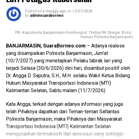
mengamankan sepeda motor hasil curian beserta sejumlah
kemanusiaan.
barang bukti lainnya berupa handphone dompet BPKB
Published
4 minggu ago
on
12/07/2026
STNK dan kotak handphone.
By
adminsuaraborneo
“Ketika anggaran pendidikan dikorupsi, anak-anak
kehilangan kesempatan memperoleh pendidikan yang
“Tersangka merupakan residivis kasus pencurian dengan
Plh. Kapolresta Banjarmasin Kombespol. Timbul RK Siregar. (Foto :
layak. Ketika dana kesehatan diselewengkan, masyarakat
pemberatan yang baru bebas sekitar sembilan bulan lalu.
Humas Polresta Banjarmasin)
kehilangan akses terhadap pelayanan kesehatan yang
Atas perbuatannya tersangka dijerat Pasal 477 ayat (1)
BANJARMASIN, SuaraBorneo.com
– Adanya realese
berkualitas. Ketika anggaran infrastruktur dikorupsi,
huruf e Undang-Undang Nomor 1 Tahun 2023 tentang
yang disampaikan Polresta Banjarmasin, Jum’at
pembangunan terhambat dan keselamatan masyarakat
KUHP dengan ancaman hukuman penjara paling lama 7
(10/7/2027) yang menetapkan Pelaku tabrak lari yang
dapat terancam,” kata Abi, Senin (13/7/2026) siang di
tahun,” katanya.
terjadi Selasa (30/6/2026) dini hari, disambut positif oleh
Kantornya.
Dr. Angga D. Saputra, S.H., M.H. selaku Wakil Ketua Bidang
Kapolres Rina Perwitasari mengimbau warga agar
Hukum Masyarakat Transportasi Indonesia (MTI)
Oleh karena itu, kata Abi, korupsi pada hakikatnya adalah
meningkatkan kewaspadaan mengamankan rumah dan
Kalimantan Selatan, Sabtu malam (11/7/2026).
kejahatan yang merampas hak-hak dasar rakyat. Seruan
kendaraan serta segera melapor apabila mengetahui
Majelis Ulama Indonesia (MUI) agar hukuman mati
adanya tindak kejahatan di lingkungan sekitar. (Ujg/SB)
Kata Angga, terkait dengan adanya informasi yang juga
diterapkan terhadap koruptor kembali memunculkan
telah Pihaknya dapatkan dari Teman-teman Satlantas
diskusi publik mengenai efektivitas, keadilan, dan
Views:
25
Polresta Banjarmasin, maka Pihaknya dari Masyarakat
kepastian hukum dalam pemberantasan korupsi di
Bagikan ke
Transportasi Indonesia (MTI) Kalimantan Selatan
Indonesia. Seruan tersebut lahir dari keprihatinan
mengucapkan terimakasih dan apresiasi yang setinggi-
mendalam bahwa korupsi telah menjadi penyakit kronis