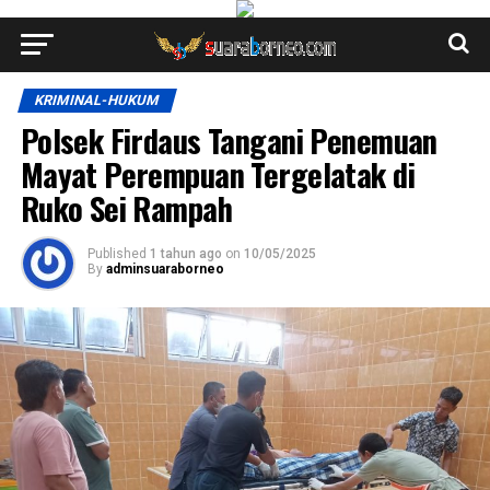
KRIMINAL-HUKUM
Polsek Firdaus Tangani Penemuan
Mayat Perempuan Tergelatak di
Ruko Sei Rampah
Published
1 tahun ago
on
10/05/2025
By
adminsuaraborneo