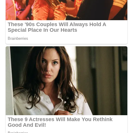
terhadap koruptor belum sepenuhnya mencerminkan rasa
keadilan masyarakat. Bahkan tidak jarang kerugian negara
mencapai ratusan miliar hingga triliunan rupiah, sementara
pelaku masih memiliki kesempatan menikmati hasil
kejahatannya setelah menjalani pidana,” kata Abi lagi.
Disebutkan, kondisi inilah yang kemudian memunculkan
tuntutan agar negara memberikan sanksi yang lebih berat.
Namun demikian, efektivitas pemberantasan korupsi
sesungguhnya tidak hanya bergantung pada berat-
ringannya hukuman. Yang jauh
lebih penting adalah kepastian penegakan hukum. Seberat
apapun ancaman pidana, apabila peluang tertangkap dan
dihukum sangat kecil, maka efek pencegahannya juga akan
rendah. Sebaliknya, apabila sistem pengawasan berjalan
baik, aparat penegak hukum profesional, proses peradilan
transparan, dan seluruh hasil korupsi dapat dirampas untuk
negara, maka pemberantasan korupsi akan jauh lebih
efektif.