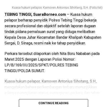
spesifikasi.
Mahkamah Agung.…
Kuasa hukum pelapor, Karnoven Antonius Sihotang, S.H. (Foto/Ist)
(6) Jika terpidana selama masa percobaan sebagaimana
“Penindakan tilang terhadap pelaku aksi balapan liar dan
TEBING TINGGI, SuaraBorneo.com
– Kuasa hukum
dimaksud pada ayat (1) tidak menunjukkan sikap dan
knalpot tidak sesuai spesifikasi sebanyak 19 Tilang dan
pelapor berharap penyidik Polres Tebing Tinggi bekerja
perbuatan yang terpuji serta tidak ada harapan untuk
Barang Bukti Ranmor R2 sebanyak 19 unit,” katanya.
secara profesional dan objektif setelah laporan dugaan
diperbaiki, pidana mati dapat
(Ujg/SB)
tindak pidana pemalsuan surat yang diduga melibatkan
dilaksanakan atas perintah Jaksa Agung.”
Kepala Desa Juhar Kecamatan Bandar Khalipah Kabupaten
Pada pokoknya:
Views:
70
Sergai, D. Sinaga, resmi naik ke tahap penyidikan.
1. Tindak pidana korupsi tetap diatur sebagai tindak pidana
Bagikan ke
khusus (lex specialis), yaitu dalam Undang-Undang Nomor
Perkara tersebut dilaporkan oleh Nita Boru Nababan pada
31 Tahun 1999 tentang Pemberantasan Tindak Pidana
Maret 2025 dengan Laporan Polisi Nomor:
WhatsApp
0
Facebook
0
Korupsi sebagaimana telah diubah dengan Undang-Undang
LP/B/169/III/2025/SPKT/POLRES TEBING
Nomor 20 Tahun
TINGGI/POLDA SUMUT.
Messenger
0
Twitter/X
0
2001.
2. Pidana mati masih dimungkinkan berdasarkan Pasal 2
Kuasa hukum pelapor, Karnoven Antonius Sihotang, S.H.,
ayat (2) UU Tipikor, yang menyatakan bahwa pidana mati
mengatakan bahwa perkembangan terbaru menunjukkan
dapat dijatuhkan apabila tindak pidana korupsi
adanya peningkatan status penanganan perkara dari tahap
sebagaimana dimaksud dalam Pasal 2 ayat (1) dilakukan
penyelidikan ke tahap penyidikan.
dalam keadaan tertentu.
CONTINUE READING