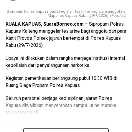
(26). Perselisihan keduanya telah berlangsung beberapa
Sipropam Polres Kapuas pada kegiatan Tes Urine bagi para anggota di
hari dan bahkan disertai ancaman akan membakar kamar
Mapolres Kapuas Rabu (29/7/2026). (Foto/Ist)
barak.
KUALA KAPUAS, SuaraBorneo.com
– Sipropam Polres
Kapuas Kalteng menggelar tes urine bagi anggota dan para
“Malam kejadian tersangka sempat datang ke lokasi dan
Kanit Provos Polsek jajaran bertempat di Polres Kapuas
berkumpul bersama para korban. Namun usai kembali dari
Rabu (29/7/2026).
menonton pertandingan final Piala Dunia ia kembali
mendatangi barak karena kembali terlibat cekcok dengan
Upaya ini dilakukan dalam rangka menjaga institusi internal
korban,” katanya.
kepolisian dari penyalahgunaan narkotika.
Nah saat pintu kamar dikunci dari dalam tersangka
Kegiatan pemeriksaan berlangsung pukul 10.30 WIB di
menggedor hingga mendobrak pintu kemudian masuk
Ruang Siaga Propam Polres Kapuas.
sambil merusak sejumlah barang dan melanjutkan
pertengkaran.
Seluruh personel penjaga kedisiplinan jajaran Polres
Kapuas diwajibkan menyerahkan sampel urine mereka
Tak lama kemudian tersangka diduga menyiramkan sekitar
tanpa terkecuali.
satu liter BBM jenis pertalite ke lantai kamar dan barang-
barang milik korban sebelum menyalakan korek api yang
​Pemeriksaan fisik ini melibatkan tim gabungan dari
memicu kobaran api.