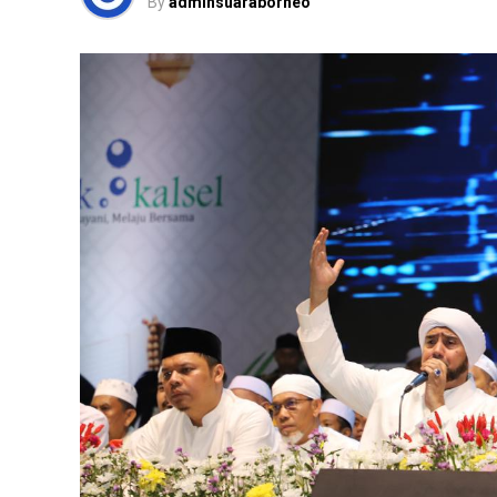
By
adminsuaraborneo