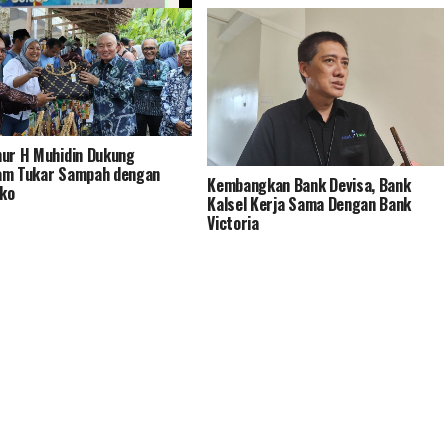
ya Saya Memiliki Tabungan
Terima Kasih Bank Kalsel
h – Oleh: Muhammad Junaidi
 (MAHAJUNA)
ur H Muhidin Dukung
am Tukar Sampah dengan
Kembangkan Bank Devisa, Bank
ko
Kalsel Kerja Sama Dengan Bank
Victoria