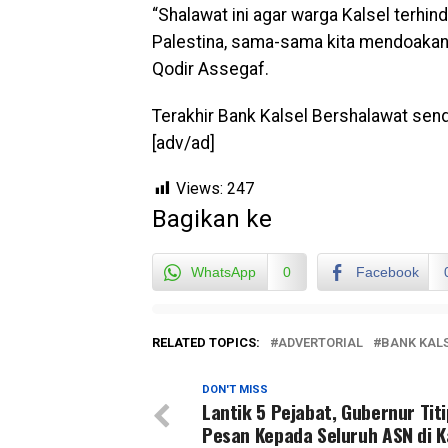
“Shalawat ini agar warga Kalsel terhin
Palestina, sama-sama kita mendoakan 
Qodir Assegaf.
Terakhir Bank Kalsel Bershalawat send
[adv/ad]
Views:
247
Bagikan ke
WhatsApp
0
Facebook
RELATED TOPICS:
ADVERTORIAL
BANK KAL
DON'T MISS
Lantik 5 Pejabat, Gubernur Titi
Pesan Kepada Seluruh ASN di K