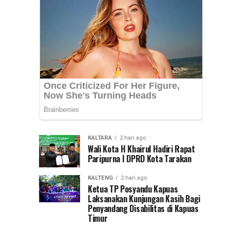
Psikologis
(Penanganan
Pertama
di
pada
Luka
SMAN
Psikologis)
di...
01
Lumar
KALTARA
2 hari ago
Wali Kota H Khairul Hadiri Rapat
Paripurna I DPRD Kota Tarakan
KALTENG
2 hari ago
Ketua TP Posyandu Kapuas
Laksanakan Kunjungan Kasih Bagi
Penyandang Disabilitas di Kapuas
Timur