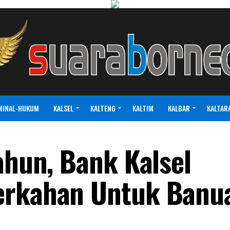
MINAL-HUKUM
KALSEL
KALTENG
KALTIM
KALBAR
KALTAR
ahun, Bank Kalsel
erkahan Untuk Banu