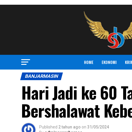
HOME
EKONOMI
KRI
BANJARMASIN
Hari Jadi ke 60 T
Bershalawat Keb
Published
2 tahun ago
on
31/05/2024