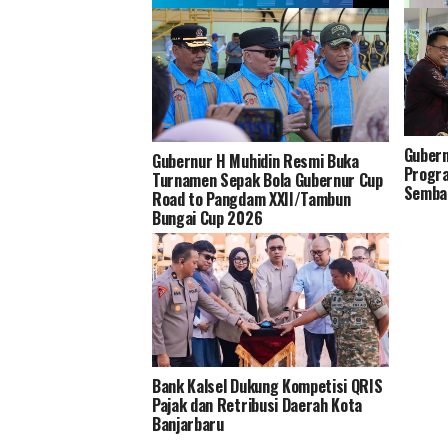
Bank Kalsel Salurkan Bantuan
Akhirn
Pendidikan kepada 54 Siswa(i) SMK
Haji, 
Maestro Islamic School
Syaria
Banjarmasin
Nasri
Gubern
Gubernur H Muhidin Resmi Buka
Progr
Turnamen Sepak Bola Gubernur Cup
Semba
Road to Pangdam XXII/Tambun
Bungai Cup 2026
Bank Kalsel Dukung Kompetisi QRIS
Pajak dan Retribusi Daerah Kota
Banjarbaru