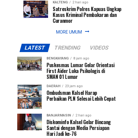
KALTENG
2 hari ago
Satreskrim Polres Kapuas Ungkap
Kasus Kriminal Pembakaran dan
Curanmor
MORE UMUM
LATEST
TRENDING
VIDEOS
BENGKAYANG
8 jam ago
Puskesmas Lumar Gelar Orientasi
First Aider Luka Psikologis di
SMAN 01 Lumar
DAERAH
23 jam ago
Ombudsman Kalsel Harap
Perbaikan PLN Selesai Lebih Cepat
BANJARMASIN
2 hari ago
Diskominfo Kalsel Gelar Bincang
Santai dengan Media Persiapan
Hari Jadi ke-76