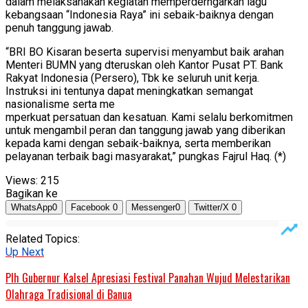
dalam melaksanakan kegiatan memperderngarkan lagu
kebangsaan “Indonesia Raya” ini sebaik-baiknya dengan
penuh tanggung jawab.
“BRI BO Kisaran beserta supervisi menyambut baik arahan
Menteri BUMN yang dteruskan oleh Kantor Pusat PT. Bank
Rakyat Indonesia (Persero), Tbk ke seluruh unit kerja.
Instruksi ini tentunya dapat meningkatkan semangat
nasionalisme serta me
mperkuat persatuan dan kesatuan. Kami selalu berkomitmen
untuk mengambil peran dan tanggung jawab yang diberikan
kepada kami dengan sebaik-baiknya, serta memberikan
pelayanan terbaik bagi masyarakat,” pungkas Fajrul Haq. (*)
Views:
215
Bagikan ke
WhatsApp
0
Facebook
0
Messenger
0
Twitter/X
0
Related Topics:
Up Next
Plh Gubernur Kalsel Apresiasi Festival Panahan Wujud Melestarikan
Olahraga Tradisional di Banua