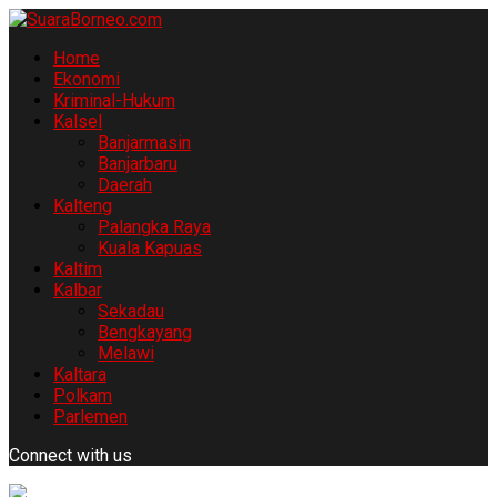
Home
Ekonomi
Kriminal-Hukum
Kalsel
Banjarmasin
Banjarbaru
Daerah
Kalteng
Palangka Raya
Kuala Kapuas
Kaltim
Kalbar
Sekadau
Bengkayang
Melawi
Kaltara
Polkam
Parlemen
Connect with us