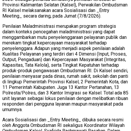
Provinsi Kalimantan Selatan (Kalsel), Perwakilan Ombudsman
RI Kalsel melaksanakan acara Sosialisasi dan _Entry
Meeting_ secara daring, pada Jumat (7/8/2026).
Penilaian Maladministrasi merupakan program strategis
dalam konteks pencegahan maladministrasi yang dapat
menggambarkan mutu penyelenggaraan pelayanan publik dan
merekam tingkat kepercayaan masyarakat terhadap
penyelenggara. Adapun yang menjadi aspek penilaian adalah
Kualitas Pelayanan yang terdiri dari 4 Dimensi (Input, Proses,
Output, Pengaduan) dan Kepercayaan Masyarakat (Integritas,
Kapasitas, Tata Kelola), serta Tingkat Kepatuhan terhadap
produk-produk pengawasan Ombudsman RI. Di Kalsel sendiri,
penilaian menyasar pada dinas, rumah sakit, sekolah dan panti
di lingkup Pemerintah Provinsi Kalsel, 2 Pemerintah Kota, dan
11 Pemerintah Kabupaten. Juga 13 Kantor Pertanahan, 13
Polresta/Polres, dan 3 Kantor Imigrasi se Kalsel. Total ada 85
unit layanan sebagai lokus penilaian dengan melibatkan ribuan
responden dari pengguna layanan maupun masyarakat pada
umumnya.
Acara Sosialisasi dan _Entry Meeting_ dibuka secara resmi
oleh Anggota Ombudsman RI sekaligus Koordinator Wilayah
Ombudsman Kalsel, Syafrida Rachmawati Rasahan. Dalam