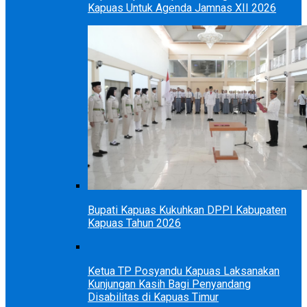
Kapuas Untuk Agenda Jamnas XII 2026
Bupati Kapuas Kukuhkan DPPI Kabupaten
Kapuas Tahun 2026
Ketua TP Posyandu Kapuas Laksanakan
Kunjungan Kasih Bagi Penyandang
Disabilitas di Kapuas Timur