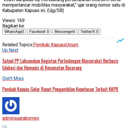
memperlancar mobilitas masyarakat,” ujar orang nomor satu di
Kabupaten Kapuas ini. (Ujg/SB)
Views:
169
Bagikan ke
WhatsApp
0
Facebook
0
Messenger
0
Twitter/X
0
Related Topics:
Pemkab Kapuas
Umum
Up Next
Satpol PP Laksanakan Kegiatan Perlindungan Masyarakat Berbasis
Edukasi dan Humanis di Kecamatan Basarang
Don't Miss
Pemkab Kapuas Gelar Rapat Pengambilan Keputusan Terkait KKPR
adminsuaraborneo