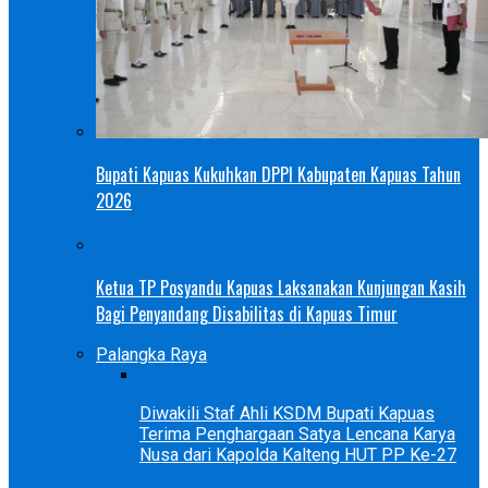
Bupati Kapuas Kukuhkan DPPI Kabupaten Kapuas Tahun
2026
Ketua TP Posyandu Kapuas Laksanakan Kunjungan Kasih
Bagi Penyandang Disabilitas di Kapuas Timur
Palangka Raya
Diwakili Staf Ahli KSDM Bupati Kapuas
Terima Penghargaan Satya Lencana Karya
Nusa dari Kapolda Kalteng HUT PP Ke-27