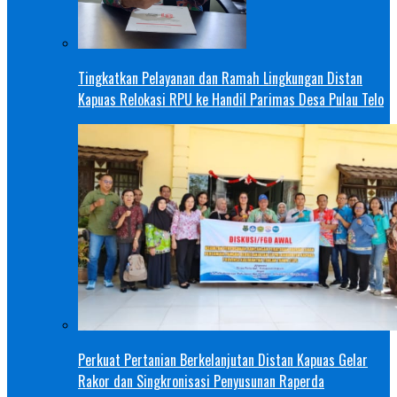
Tingkatkan Pelayanan dan Ramah Lingkungan Distan
Kapuas Relokasi RPU ke Handil Parimas Desa Pulau Telo
Perkuat Pertanian Berkelanjutan Distan Kapuas Gelar
Rakor dan Singkronisasi Penyusunan Raperda