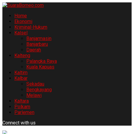
Home
Ekonomi
Kriminal-Hukum
Kalsel
Banjarmasin
Banjarbaru
Daerah
Kalteng
Palangka Raya
Kuala Kapuas
Kaltim
Kalbar
Sekadau
Bengkayang
Melawi
Kaltara
Polkam
Parlemen
Connect with us