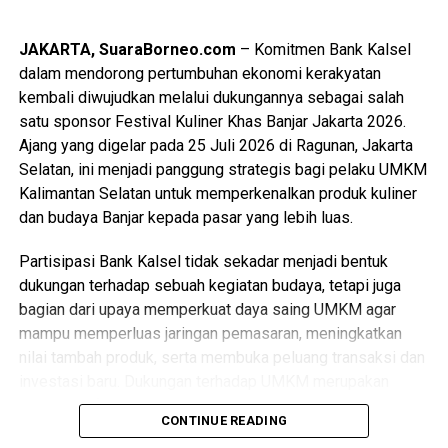
JAKARTA, SuaraBorneo.com
– Komitmen Bank Kalsel
dalam mendorong pertumbuhan ekonomi kerakyatan
kembali diwujudkan melalui dukungannya sebagai salah
satu sponsor Festival Kuliner Khas Banjar Jakarta 2026.
Ajang yang digelar pada 25 Juli 2026 di Ragunan, Jakarta
Selatan, ini menjadi panggung strategis bagi pelaku UMKM
Kalimantan Selatan untuk memperkenalkan produk kuliner
dan budaya Banjar kepada pasar yang lebih luas.
Partisipasi Bank Kalsel tidak sekadar menjadi bentuk
dukungan terhadap sebuah kegiatan budaya, tetapi juga
bagian dari upaya memperkuat daya saing UMKM agar
mampu memperluas jaringan pemasaran, meningkatkan
nilai tambah produk, serta membuka peluang transaksi dan
investasi baru. Dukungan terhadap UMKM merupakan
salah satu fokus Bank Kalsel dalam mendorong
CONTINUE READING
pertumbuhan ekonomi daerah secara berkelanjutan.