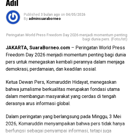
Adil
mulai dari kantor cabang, ATM, call center, website, email,
live chat, SMS Banking, hingga kanal digital lainnya.
Published
3 bulan ago
on
04/05/2026
By
adminsuaraborneo
Pada ajang tersebut, Bank Kalsel berhasil meraih
penghargaan sebagai berikut:
Peringatan World Press Freedom Day 2026 menjadi momentum penting
bagi dunia pers. (Foto/Ist)
• The Best Region Bank in Service Excellence for 5
JAKARTA, SuaraBorneo.com
– Peringatan World Press
Consecutive Years (2021–2025) – Golden Award
Freedom Day 2026 menjadi momentum penting bagi dunia
• The 2nd Best Region Bank in Service Excellence 2026 –
pers untuk menegaskan kembali perannya dalam menjaga
Overall Walk In Channel and Digital Channel
demokrasi, perdamaian, dan keadilan sosial.
• The Best Region Bank in Excellence Website
• The 2nd Best Region Bank in Excellence Satpam
Ketua Dewan Pers, Komaruddin Hidayat, menegaskan
• The 2nd Best Region Bank in Excellence Convenient
bahwa jurnalisme berkualitas merupakan fondasi utama
Branch Experience
dalam membangun masyarakat yang cerdas di tengah
• The 2nd Best Region Bank in Excellence ATM
derasnya arus informasi global.
• The 2nd Best Region Bank in Excellence Email
• The 2nd Best Region Bank in Excellence Live Chat
Dalam peringatan yang berlangsung pada Minggu, 3 Mei
• The 2nd Best Region Bank in Excellence Call Center
2026, Komaruddin menyampaikan bahwa pers tidak hanya
• The 2nd Best Region Bank in Excellence SMS Banking
berfungsi sebagai penyampai informasi, tetapi juga