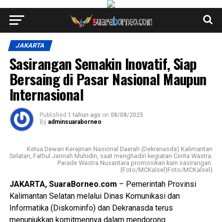
JAKARTA
Sasirangan Semakin Inovatif, Siap
Bersaing di Pasar Nasional Maupun
Internasional
Published
1 tahun ago
on
08/08/2025
By
adminsuaraborneo
Ketua Dewan Kerajinan Nasional Daerah (Dekranasda) Kalimantan
Selatan, Fathul Jannah Muhidin, saat menghadiri kegiatan Cerita Wastra:
Parade Wastra Nusantara promosikan kain sasirangan.
(Foto/MCKalsel)Foto/MCKalsel)
JAKARTA, SuaraBorneo.com
– Pemerintah Provinsi
Kalimantan Selatan melalui Dinas Komunikasi dan
Informatika (Diskominfo) dan Dekranasda terus
menunjukkan komitmennya dalam mendorong