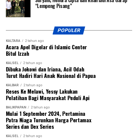
“Lempeng Pisang”
POPULER
KALTARA
2 tahun ago
Acara Apel Digelar di Islamic Center
Bitul Izzah
KALSEL
2 tahun ago
Dibuka Jokowi dan Iriana, Acil Odah
Turut Hadiri Hari Anak Nasional di Papua
KALBAR
2 tahun ago
Reses Ke Melawi, Yessy Lakukan
Pelatihan Bagi Masyarakat Peduli Api
BALIKPAPAN
2 tahun ago
Mulai 1 September 2024, Pertamina
Patra Niaga Turunkan Harga Pertamax
Series dan Dex Series
KALSEL
2 tahun ago