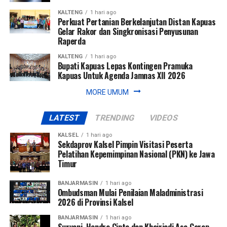
bagian dari strategi perusahaan dalam memperkuat
KALTENG
1 hari ago
positioning dan meningkatkan brand awareness di tingkat
Perkuat Pertanian Berkelanjutan Distan Kapuas
nasional, sekaligus membuka peluang kolaborasi strategis
Gelar Rakor dan Singkronisasi Penyusunan
dengan berbagai pihak.
Raperda
KALTENG
1 hari ago
Dengan capaian ini, Bank Kalsel menegaskan komitmennya
Bupati Kapuas Lepas Kontingen Pramuka
untuk terus tumbuh sebagai bank daerah yang kompetitif,
Kapuas Untuk Agenda Jamnas XII 2026
inovatif, dan berkontribusi dalam pembangunan ekonomi
MORE UMUM
Kalimantan Selatan. [adv]
LATEST
TRENDING
VIDEOS
Views:
191
Bagikan ke
KALSEL
1 hari ago
Sekdaprov Kalsel Pimpin Visitasi Peserta
Pelatihan Kepemimpinan Nasional (PKN) ke Jawa
Timur
WhatsApp
0
Facebook
0
BANJARMASIN
1 hari ago
Messenger
0
Twitter/X
0
Ombudsman Mulai Penilaian Maladministrasi
2026 di Provinsi Kalsel
BANJARMASIN
1 hari ago
Suryani, Hendra Cipta dan Khairiadi Asa Garap