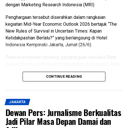
dengan Marketing Research Indonesia (MRI).
WhatsApp
0
Facebook
0
Penghargaan tersebut diserahkan dalam rangkaian
kegiatan Mid-Year Economic Outlook 2026 bertajuk “The
Messenger
0
Twitter/X
0
New Rules of Survival in Uncertain Times: Kapan
Ketidakpastian Berlalu?” yang berlangsung di Hotel
Indonesia Kempinski Jakarta, Jumat (26/6).
Pada kesempatan tersebut, penghargaan mewakili Bank
Kalsel diterima oleh Direktur Kepatuhan Bank Kalsel, Mitra
Damayanti.
CONTINUE READING
Penghargaan tersebut merupakan hasil penilaian
independen yang dilakukan oleh Marketing Research
Indonesia (MRI) terhadap kualitas pelayanan perbankan
JAKARTA
melalui berbagai kanal layanan, baik layanan tatap muka
Dewan Pers: Jurnalisme Berkualitas
(walk-in channel) maupun layanan digital (digital channel).
Penilaian dilakukan secara komprehensif terhadap
Jadi Pilar Masa Depan Damai dan
pengalaman nasabah pada berbagai titik interaksi layanan,