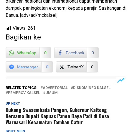
dikancah nasional dan internasional dapat memberikan
dampak peningkatan ekonomi kepada perajin Sasirangan di
Banua. [adv/ad/mckalsel]
Views:
261
Bagikan ke
WhatsApp
0
Facebook
0
Messenger
0
Twitter/X
0
RELATED TOPICS:
ADVERTORIAL
DISKOMINFO KALSEL
PEMPROV KALSEL
UMUM
UP NEXT
Dukung Swasembada Pangan, Gubernur Kalteng
Bersama Bupati Kapuas Panen Raya Padi di Desa
Warnasari Kecamatan Tamban Catur
DON'T MISS