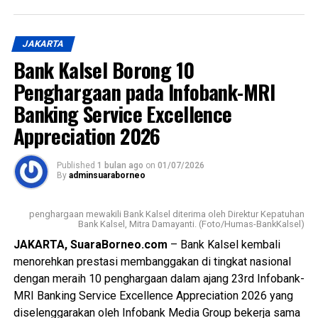
Festival ini menghadirkan beragam kuliner khas Banjar,
seperti Soto Banjar, Ketupat Kandangan, Bingka, hingga
JAKARTA
aneka wadai tradisional. Kehadiran berbagai produk
Bank Kalsel Borong 10
unggulan tersebut diharapkan mampu memperkuat citra
Penghargaan pada Infobank-MRI
kuliner Banjar sebagai bagian dari ekonomi kreatif yang
memiliki potensi besar menembus pasar nasional.
Banking Service Excellence
Appreciation 2026
Melalui kolaborasi antara dunia perbankan, komunitas, dan
pelaku usaha, Festival Kuliner Khas Banjar Jakarta 2026
Published
1 bulan ago
on
01/07/2026
diharapkan menjadi penggerak ekonomi berbasis budaya.
By
adminsuaraborneo
Selain melestarikan warisan kuliner daerah, kegiatan ini
juga membuka peluang peningkatan pendapatan bagi
penghargaan mewakili Bank Kalsel diterima oleh Direktur Kepatuhan
UMKM sekaligus memperkuat posisi produk lokal
Bank Kalsel, Mitra Damayanti. (Foto/Humas-BankKalsel)
Kalimantan Selatan di tengah persaingan pasar yang
JAKARTA, SuaraBorneo.com
– Bank Kalsel kembali
semakin kompetitif. [adv]
menorehkan prestasi membanggakan di tingkat nasional
dengan meraih 10 penghargaan dalam ajang 23rd Infobank-
Views:
48
MRI Banking Service Excellence Appreciation 2026 yang
Bagikan ke
diselenggarakan oleh Infobank Media Group bekerja sama